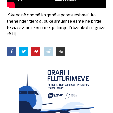
“Skena në dhomë ka qenë e pabesueshme”, ka
thënë ndër tjera ai, duke shtuar se është në pritje
të vizës amerikane me qëllim që t’i bashkohet gruas
së tij.