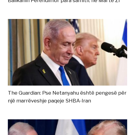
Ballkanin Perëndimor para samitit në Mal të Zi
The Guardian: Pse Netanyahu është pengesë për
një marrëveshje paqeje SHBA-Iran