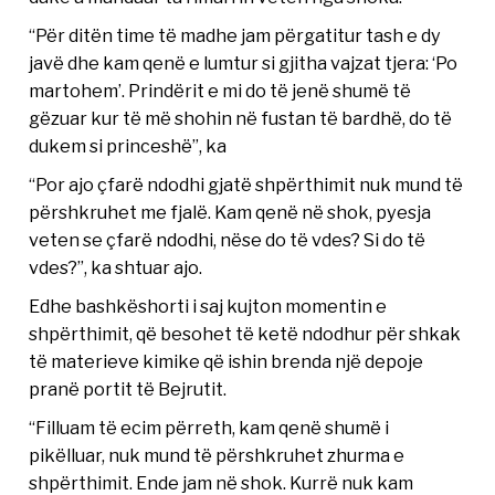
“Për ditën time të madhe jam përgatitur tash e dy
javë dhe kam qenë e lumtur si gjitha vajzat tjera: ‘Po
martohem’. Prindërit e mi do të jenë shumë të
gëzuar kur të më shohin në fustan të bardhë, do të
dukem si princeshë”, ka
“Por ajo çfarë ndodhi gjatë shpërthimit nuk mund të
përshkruhet me fjalë. Kam qenë në shok, pyesja
veten se çfarë ndodhi, nëse do të vdes? Si do të
vdes?”, ka shtuar ajo.
Edhe bashkëshorti i saj kujton momentin e
shpërthimit, që besohet të ketë ndodhur për shkak
të materieve kimike që ishin brenda një depoje
pranë portit të Bejrutit.
“Filluam të ecim përreth, kam qenë shumë i
pikëlluar, nuk mund të përshkruhet zhurma e
shpërthimit. Ende jam në shok. Kurrë nuk kam