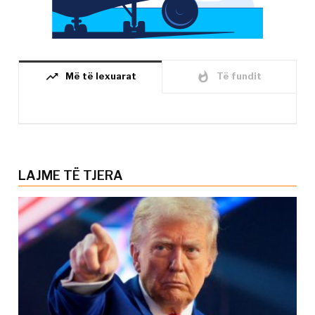
trending_up
whatshot
Më të lexuarat
Të fundit
LAJME TË TJERA