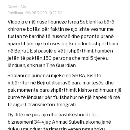
Gazeta Alo
Publikuar: 06/08/2020
22:30
Videoja e një nuse libaneze Israa Seblani ka bërë
xhiron e botës, për faktin se ajo ishte veshur me
fustan të bardhë të nusërisë dhe pozonte pranë
aparatit për një fotosesion, kur ndodhi shpërthimi
në Bejrut. E si pasojë e këtij shpërthimi, humbën
jetën të paktën 150 persona dhe mbi 5 tjerë u
lënduan, shkruan The Guardian.
Seblani që punon si mjeke në SHBA, kishte
mbërritur në Bejrut disa javë para martesës, dhe
pak momente para shpërthimit kishte ndihmuar një
burrë të lënduar për t’u fshehur në një hapësirë më
të sigurt, transmeton Telegrafi.
Dy ditë më pas, ajo dhe bashkëshorti i tij –
biznesmeni 34-vjeç Ahmad Subeih, akoma janë
duke u munduar ta rimarrin veten nga shoku.