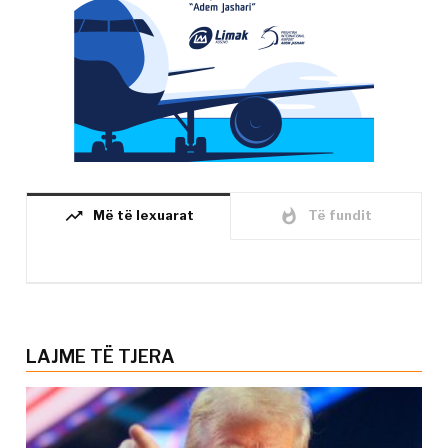
trending_up
whatshot
Më të lexuarat
Të fundit
LAJME TË TJERA