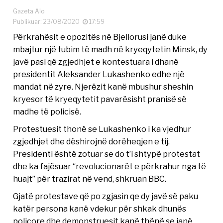
Gazeta Alo
Publikuar: 23/08/2020
17:59
Përkrahësit e opozitës në Bjellorusi janë duke
mbajtur një tubim të madh në kryeqytetin Minsk, dy
javë pasi që zgjedhjet e kontestuara i dhanë
presidentit Aleksander Lukashenko edhe një
mandat në zyre. Njerëzit kanë mbushur sheshin
kryesor të kryeqytetit pavarësisht pranisë së
madhe të policisë.
Protestuesit thonë se Lukashenko i ka vjedhur
zgjedhjet dhe dëshirojnë dorëheqjen e tij.
Presidenti është zotuar se do t’i shtypë protestat
dhe ka fajësuar “revolucionarët e përkrahur nga të
huajt” për trazirat në vend, shkruan BBC.
Gjatë protestave që po zgjasin qe dy javë së paku
katër persona kanë vdekur për shkak dhunës
policore dhe demonstruesit kanë thënë se janë