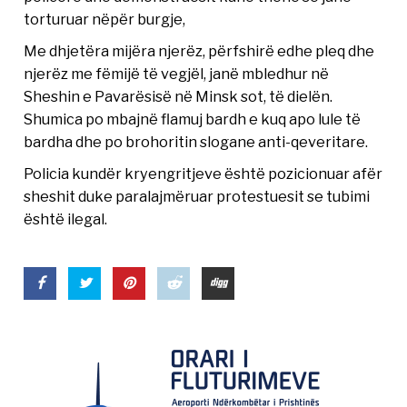
torturuar nëpër burgje,
Me dhjetëra mijëra njerëz, përfshirë edhe pleq dhe
njerëz me fëmijë të vegjël, janë mbledhur në
Sheshin e Pavarësisë në Minsk sot, të dielën.
Shumica po mbajnë flamuj bardh e kuq apo lule të
bardha dhe po brohoritin slogane anti-qeveritare.
Policia kundër kryengritjeve është pozicionuar afër
sheshit duke paralajmëruar protestuesit se tubimi
është ilegal.