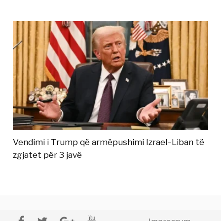
Vendimi i Trump që armëpushimi Izrael–Liban të
zgjatet për 3 javë