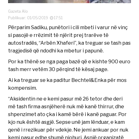
Gazeta Alo
Publikuar: 01/05/2019
17:51
Përparim Sadiku, punëtori i cili mbeti i varur në vinç
si pasojë e rrëzimit të njërit prej trarëve të
autostradës, “Arbën Xhaferi”, ka treguar se tash pas
tragjedisë që ndodhi ka mbetur i papunë.
Por ka thënë se nga paga bazë që e kishte 900 euro
tash merr vetëm 30 përqind të kësaj page.
Ai ka treguar se ka paditur Bechtel&Enka për mos
kompensim.
“Aksidentin ne e kemi pasur më 26 tetor dhe deri
më tash firma asnjëherë nuk më kanë thirrur, dhe
shpenzimet ato çka i kamë bërë i kanë paguar. Por
kjo nuk është asgjë. Sepse unë jam lënduar, e kam
qenë i rrezikuar për vdekje. Ne jemi ankuar por nuk
kemi pasur edhe shumë njohuri. Asnjë organizatë