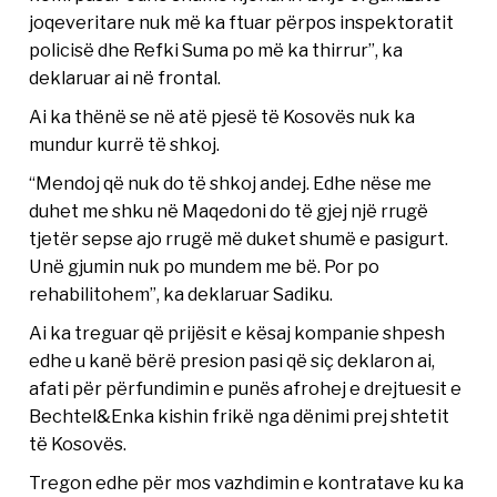
joqeveritare nuk më ka ftuar përpos inspektoratit
policisë dhe Refki Suma po më ka thirrur”, ka
deklaruar ai në frontal.
Ai ka thënë se në atë pjesë të Kosovës nuk ka
mundur kurrë të shkoj.
“Mendoj që nuk do të shkoj andej. Edhe nëse me
duhet me shku në Maqedoni do të gjej një rrugë
tjetër sepse ajo rrugë më duket shumë e pasigurt.
Unë gjumin nuk po mundem me bë. Por po
rehabilitohem”, ka deklaruar Sadiku.
Ai ka treguar që prijësit e kësaj kompanie shpesh
edhe u kanë bërë presion pasi që siç deklaron ai,
afati për përfundimin e punës afrohej e drejtuesit e
Bechtel&Enka kishin frikë nga dënimi prej shtetit
të Kosovës.
Tregon edhe për mos vazhdimin e kontratave ku ka