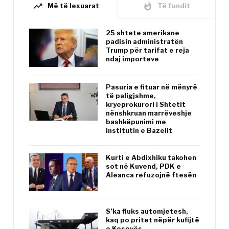
trending_up
whatshot
Më të lexuarat
Të fundit
25 shtete amerikane
padisin administratën
Trump për tarifat e reja
ndaj importeve
Pasuria e fituar në mënyrë
të paligjshme,
kryeprokurori i Shtetit
nënshkruan marrëveshje
bashkëpunimi me
Institutin e Bazelit
Kurti e Abdixhiku takohen
sot në Kuvend, PDK e
Aleanca refuzojnë ftesën
S’ka fluks automjetesh,
kaq po pritet nëpër kufijtë
e Kosovës