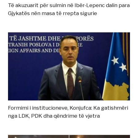
Të akuzuarit për sulmin në Ibër-Lepenc dalin para
Gjykatës nën masa të rrepta sigurie
Formimi i institucioneve, Konjufca: Ka gatishmëri
nga LDK, PDK dha qëndrime të vjetra