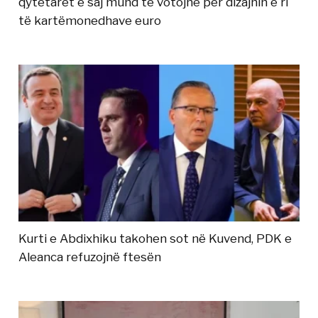
qytetarët e saj mund të votojnë për dizajnin e ri
të kartëmonedhave euro
Kurti e Abdixhiku takohen sot në Kuvend, PDK e
Aleanca refuzojnë ftesën