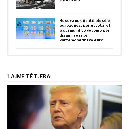
Kosova nuk është pjesë e
eurozonës, por qytetarët
e saj mund të votojnë për
dizajnin e ri të
kartëmonedhave euro
LAJME TË TJERA