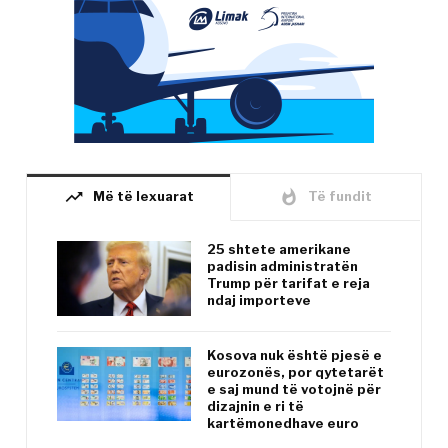
trending_up
whatshot
Më të lexuarat
Të fundit
25 shtete amerikane
padisin administratën
Trump për tarifat e reja
ndaj importeve
Kosova nuk është pjesë e
eurozonës, por qytetarët
e saj mund të votojnë për
dizajnin e ri të
kartëmonedhave euro