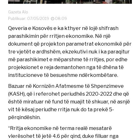
Gazeta Alo
Publikuar: 07/05/2019
08:09
Qeveria e Kosovës e ka kthyer në lojë shifrash
parashikimin për rritjen ekonomike. Në një
dokument që projekton parametrat ekonomikë për
tre vjetët e ardhshëm, ekzekutivi nuk i ka paraqitur
më parashikimet e mëparshme të rritjes, por edhe
projeksionet e reja demantohen nga të dhëna të
institucioneve të besueshme ndërkombëtare.
Bazuar në Kornizën Afatmesme të Shpenzimeve
(KASH), që i referohet periudhës 2020-2022 dhe që
është miratuar në fund të muajit të shkuar, në asnjë
vit të kësaj periudhe rritja nuk do ta prekë 5-
përqindëshin.
“Rritja ekonomike në terma realë mesatarë
vlerësohet të jetë 4.6 për qind, duke filluar nga