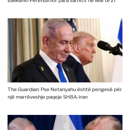
Ballkanin Perëndimor para samitit në Mal të Zi
The Guardian: Pse Netanyahu është pengesë për
një marrëveshje paqeje SHBA-Iran