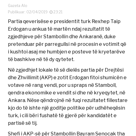
Gazeta Alo
Publikuar: 02/04/2019
23:21
Partia qeverisëse e presidentit turk Rexhep Taip
Erdogan u ankua të martën ndaj rezultatit të
zgjedhjeve për Stambollin dhe Ankaranë, duke
pretenduar për parregullsi në procesin e votimit që
i kushtoi asaj me humbjen e posteve të kryetarëve
të bashkive në të dy qytetet.
Në zgjedhjet lokale të së dielës partia për Drejtësi
dhe Zhvillimit (AKP) e zotit Erdogan fitoi shumicën e
votave në rang vendi, por u spraps në Stamboll,
qendra ekonomike e vendit si dhe në kryeqytet, në
Ankara. Nëse qëndrojnë në fuqi rezultatet fillestare
kjo do të ishte një goditje politike për udhëheqësin
turk, i cili bëri fushatë të gjerë për kandidatët e
partisë së tij.
Shefi i AKP-së për Stambollin Bayram Senocak tha