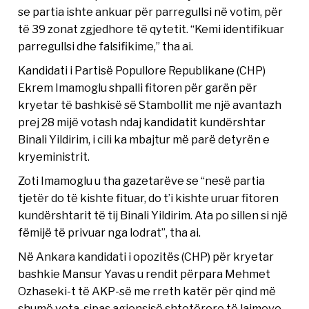
se partia ishte ankuar për parregullsi në votim, për
të 39 zonat zgjedhore të qytetit. “Kemi identifikuar
parregullsi dhe falsifikime,” tha ai.
Kandidati i Partisë Popullore Republikane (CHP)
Ekrem Imamoglu shpalli fitoren për garën për
kryetar të bashkisë së Stambollit me një avantazh
prej 28 mijë votash ndaj kandidatit kundërshtar
Binali Yildirim, i cili ka mbajtur më parë detyrën e
kryeministrit.
Zoti Imamoglu u tha gazetarëve se “nesë partia
tjetër do të kishte fituar, do t’i kishte uruar fitoren
kundërshtarit të tij Binali Yildirim. Ata po sillen si një
fëmijë të privuar nga lodrat”, tha ai.
Në Ankara kandidati i opozitës (CHP) për kryetar
bashkie Mansur Yavas u rendit përpara Mehmet
Ozhaseki-t të AKP-së me rreth katër për qind më
shumë vota, sipas agjensisë shtetërore të lajmeve