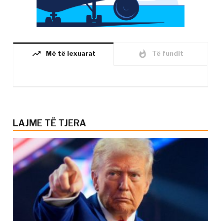
trending_up
whatshot
Më të lexuarat
Të fundit
LAJME TË TJERA