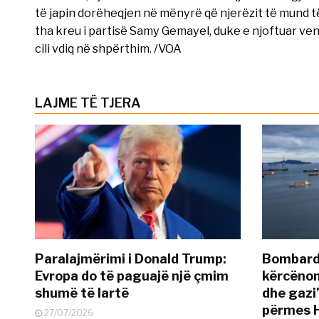
të japin dorëheqjen në mënyrë që njerëzit të mund të
tha kreu i partisë Samy Gemayel, duke e njoftuar vendi
cili vdiq në shpërthim. /VOA
LAJME TË TJERA
Paralajmërimi i Donald Trump:
Bombardi
Evropa do të paguajë një çmim
kërcënon
shumë të lartë
dhe gazi”
përmes 
27/07/2026