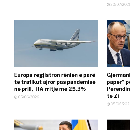
20/07/202
Europa regjistron rënien e parë
Gjermani
të trafikut ajror pas pandemisë
paper” p
në prill, TIA rritje me 25.3%
Perëndim
të Zi
05/06/2026
05/06/202