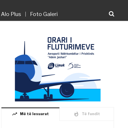
Alo Plus
Foto Galeri
trending_up
whatshot
Më të lexuarat
Të fundit