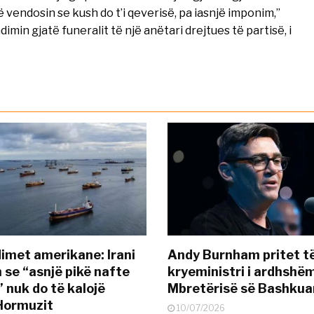
 vendosin se kush do t’i qeverisë, pa iasnjë imponim,”
min gjatë funeralit të një anëtari drejtues të partisë, i
met amerikane: Irani
Andy Burnham pritet të
 se “asnjë pikë nafte
kryeministri i ardhshëm
 nuk do të kalojë
Mbretërisë së Bashkua
Hormuzit
10/07/2026