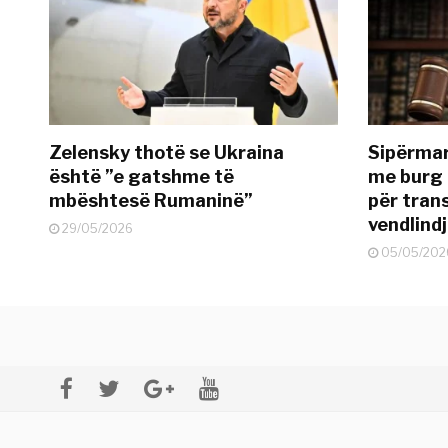
Zelensky thotë se Ukraina
Sipërmar
është ”e gatshme të
me burg 
mbështesë Rumaninë”
për tran
vendlind
29/05/2026
05/05/202