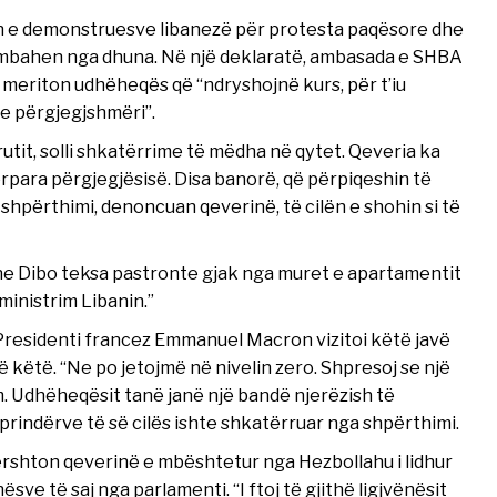
n e demonstruesve libanezë për protesta paqësore dhe
përmbahen nga dhuna. Në një deklaratë, ambasada e SHBA
e meriton udhëheqës që “ndryshojnë kurs, për t’iu
e përgjegjshmëri”.
rutit, solli shkatërrime të mëdha në qytet. Qeveria ka
ërpara përgjegjësisë. Disa banorë, që përpiqeshin të
hpërthimi, denoncuan qeverinë, të cilën e shohin si të
ine Dibo teksa pastronte gjak nga muret e apartamentit
ministrim Libanin.”
 Presidenti francez Emmanuel Macron vizitoi këtë javë
 këtë. “Ne po jetojmë në nivelin zero. Shpresoj se një
m. Udhëheqësit tanë janë një bandë njerëzish të
prindërve të së cilës ishte shkatërruar nga shpërthimi.
dërshton qeverinë e mbështetur nga Hezbollahu i lidhur
sve të saj nga parlamenti. “I ftoj të gjithë ligjvënësit