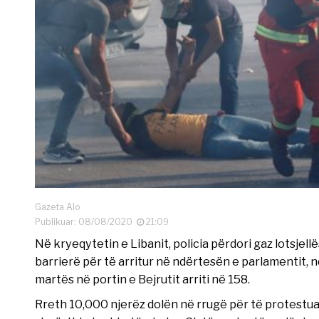
Gazeta Alo
Publikuar: 08/08/2020
21:09
Në kryeqytetin e Libanit, policia përdori gaz lotsje
barrierë për të arritur në ndërtesën e parlamentit, 
martës në portin e Bejrutit arriti në 158.
Rreth 10,000 njerëz dolën në rrugë për të protestua