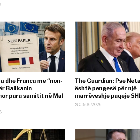
6
a dhe Franca me “non-
The Guardian: Pse Net
ër Ballkanin
është pengesë për një
or para samitit në Mal
marrëveshje paqeje SH
03/06/2026
6