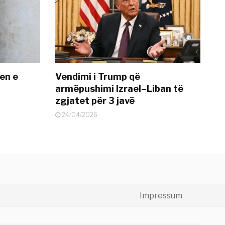
en e
Vendimi i Trump që
armëpushimi Izrael–Liban të
zgjatet për 3 javë
24/04/2026
Impressum