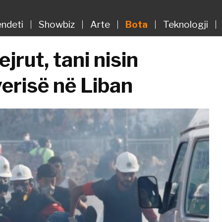
ndeti
Showbiz
Arte
Bota
Teknologji
jrut, tani nisin
erisë në Liban