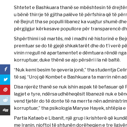
Shtetet e Bashkuara thanë se mbështesin të drejtë
u bënë thirrje të gjitha palëve të përfshira që të 
në Bejrut tha se populli libanez ka vuajtur shumë dh
përgjigjur kërkesave popullore për transparencë dh
Shpërthimi i së martës, më i madhi në historinë e Bej
premtuar se do të gjejë shkaktarët dhe do t’i verë p
vinin rregull në apartamentet e dëmtuara rëndë nga s
korruptuar, duke thënë se ajo përsëri i la në baltë.
“Nuk kemi besim te qeveria jonë,” tha studentja Cel
të saj. “Uroj që Kombet e Bashkuara ta marrin nën ad
Disa njerëz thanë se nuk ishin aspak të befasuar që
lagjet e tyre, ndërsa udhëheqësit libanezë nuk e bënë
vend tjetër do të donte të na merrte nën administri
korruptuar,” tha psikologia Maryse Hayek, shtëpia e 
Partia Kataeb e Libanit, një grup i krishterë që kun
me Iranin, njoftoi të shtunën dorëheqjen e tre ligjvënë