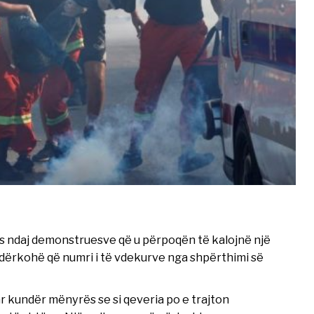
llës ndaj demonstruesve që u përpoqën të kalojnë një
ndërkohë që numri i të vdekurve nga shpërthimi së
r kundër mënyrës se si qeveria po e trajton