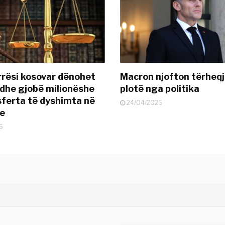
rësi kosovar dënohet
Macron njofton tërheqj
dhe gjobë milionëshe
plotë nga politika
sferta të dyshimta në
24/04/2026
je
6