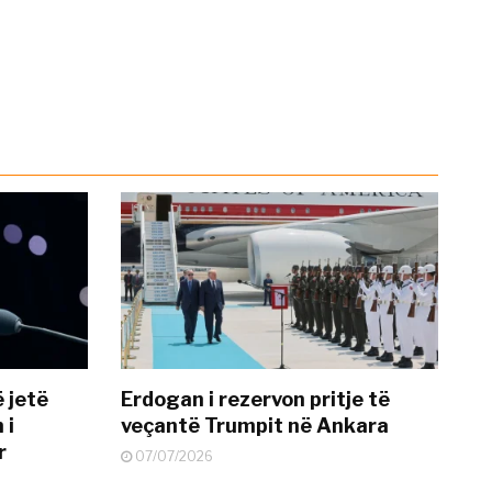
 jetë
Erdogan i rezervon pritje të
 i
veçantë Trumpit në Ankara
r
07/07/2026