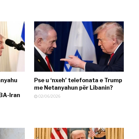
anyahu
Pse u ‘nxeh’ telefonata e Trump
me Netanyahun për Libanin?
BA-Iran
02/06/2026