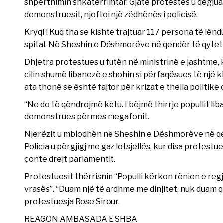
shpërthimin shkatërrimtar. Gjatë protestës u dëgjuan
demonstruesit, njoftoi një zëdhënës i policisë.
Kryqi i Kuq tha se kishte trajtuar 117 persona të lënd
spital. Në Sheshin e Dëshmorëve në qendër të qytetit
Dhjetra protestues u futën në ministrinë e jashtme, 
cilin shumë libanezë e shohin si përfaqësues të një k
ata thonë se është fajtor për krizat e thella politik
“Ne do të qëndrojmë këtu. I bëjmë thirrje popullit liba
demonstrues përmes megafonit.
Njerëzit u mblodhën në Sheshin e Dëshmorëve në qend
Policia u përgjigj me gaz lotsjellës, kur disa protest
çonte drejt parlamentit.
Protestuesit thërrisnin “Populli kërkon rënien e regji
vrasës”. “Duam një të ardhme me dinjitet, nuk duam që
protestuesja Rose Sirour.
REAGON AMBASADA E SHBA