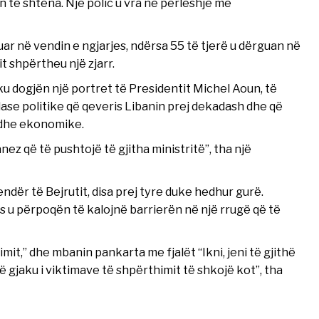
 të shtëna. Një polic u vra në përleshje me
uar në vendin e ngjarjes, ndërsa 55 të tjerë u dërguan në
 shpërtheu një zjarr.
ku dogjën një portret të Presidentit Michel Aoun, të
lase politike që qeveris Libanin prej dekadash dhe që
e dhe ekonomike.
nez që të pushtojë të gjitha ministritë”, tha një
ër të Bejrutit, disa prej tyre duke hedhur gurë.
ues u përpoqën të kalojnë barrierën në një rrugë që të
mit,” dhe mbanin pankarta me fjalët “Ikni, jeni të gjithë
 gjaku i viktimave të shpërthimit të shkojë kot”, tha