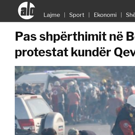
Lajme
Sport
Ekonomi
Shë
Pas shpërthimit në Be
protestat kundër Qev