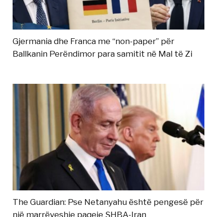
Gjermania dhe Franca me “non-paper” për
Ballkanin Perëndimor para samitit në Mal të Zi
The Guardian: Pse Netanyahu është pengesë për
një marrëveshje paqeje SHBA-Iran