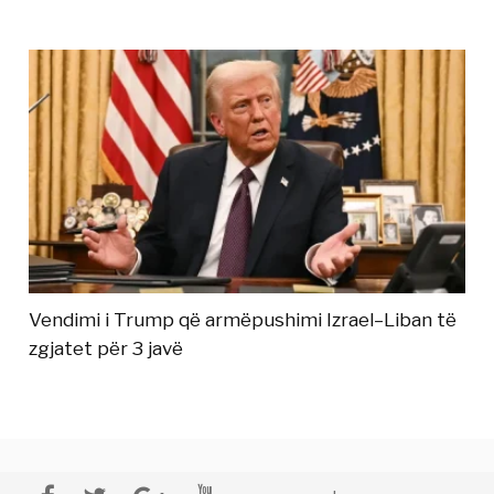
Vendimi i Trump që armëpushimi Izrael–Liban të
zgjatet për 3 javë