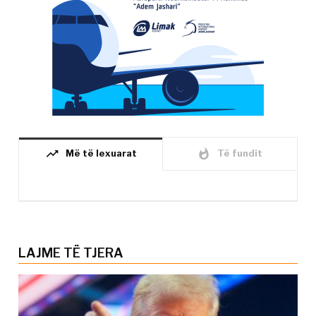
trending_up
whatshot
Më të lexuarat
Të fundit
LAJME TË TJERA