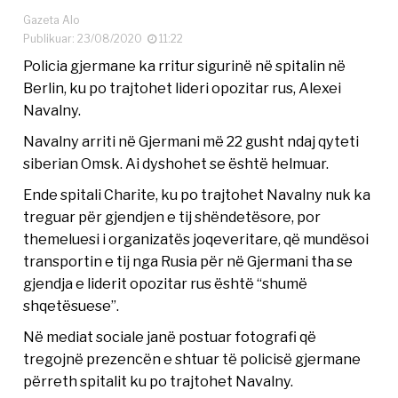
Gazeta Alo
Publikuar: 23/08/2020
11:22
Policia gjermane ka rritur sigurinë në spitalin në
Berlin, ku po trajtohet lideri opozitar rus, Alexei
Navalny.
Navalny arriti në Gjermani më 22 gusht ndaj qyteti
siberian Omsk. Ai dyshohet se është helmuar.
Ende spitali Charite, ku po trajtohet Navalny nuk ka
treguar për gjendjen e tij shëndetësore, por
themeluesi i organizatës joqeveritare, që mundësoi
transportin e tij nga Rusia për në Gjermani tha se
gjendja e liderit opozitar rus është “shumë
shqetësuese”.
Në mediat sociale janë postuar fotografi që
tregojnë prezencën e shtuar të policisë gjermane
përreth spitalit ku po trajtohet Navalny.