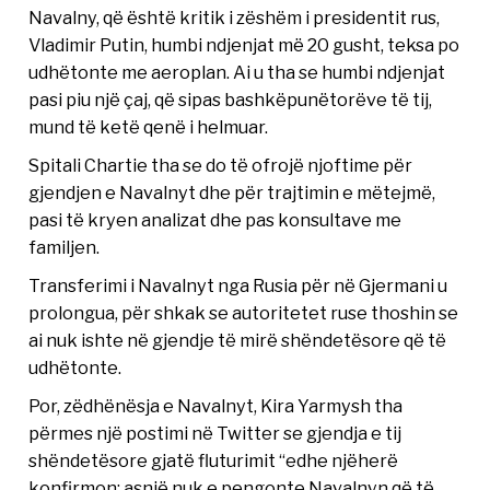
Navalny, që është kritik i zëshëm i presidentit rus,
Vladimir Putin, humbi ndjenjat më 20 gusht, teksa po
udhëtonte me aeroplan. Ai u tha se humbi ndjenjat
pasi piu një çaj, që sipas bashkëpunëtorëve të tij,
mund të ketë qenë i helmuar.
Spitali Chartie tha se do të ofrojë njoftime për
gjendjen e Navalnyt dhe për trajtimin e mëtejmë,
pasi të kryen analizat dhe pas konsultave me
familjen.
Transferimi i Navalnyt nga Rusia për në Gjermani u
prolongua, për shkak se autoritetet ruse thoshin se
ai nuk ishte në gjendje të mirë shëndetësore që të
udhëtonte.
Por, zëdhënësja e Navalnyt, Kira Yarmysh tha
përmes një postimi në Twitter se gjendja e tij
shëndetësore gjatë fluturimit “edhe njëherë
konfirmon: asnjë nuk e pengonte Navalnyn që të