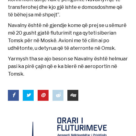
transferohej dhe kjo gjë ishte e domosdoshme që
të bëhej sa më shpejt”.
Navalny është në gjendje kome që prej se u sëmurë
më 20 gusht gjatë fluturimit nga qyteti siberian
Tomsk për në Moskë. Avioni me të cilin ai po
udhëtonte, u detyrua që të aterronte në Omsk.
Yarmysh tha se ajo beson se Navalny është helmuar
pasi ka pirë çajin që e ka blerë në aeroportin në
Tomsk.