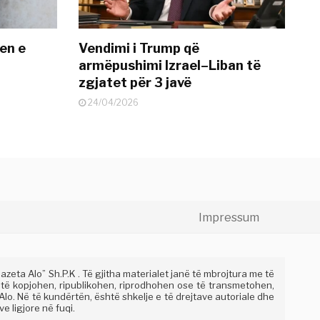
en e
Vendimi i Trump që
armëpushimi Izrael–Liban të
zgjatet për 3 javë
24/04/2026
Impressum
eta Alo” Sh.P.K . Të gjitha materialet janë të mbrojtura me të
 të kopjohen, ripublikohen, riprodhohen ose të transmetohen,
lo. Në të kundërtën, është shkelje e të drejtave autoriale dhe
e ligjore në fuqi.