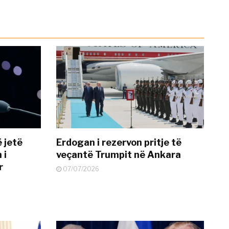
 jetë
Erdogan i rezervon pritje të
 i
veçantë Trumpit në Ankara
r
07/07/2026