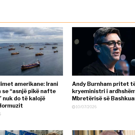
met amerikane: Irani
Andy Burnham pritet të
 se “asnjë pikë nafte
kryeministri i ardhshëm
 nuk do të kalojë
Mbretërisë së Bashkua
Hormuzit
10/07/2026
6