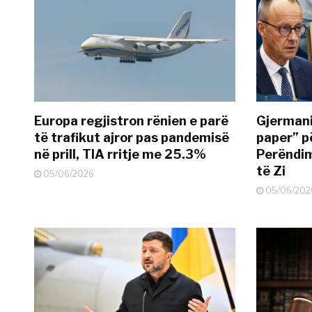
Europa regjistron rënien e parë
Gjermani
të trafikut ajror pas pandemisë
paper” p
në prill, TIA rritje me 25.3%
Perëndim
të Zi
05/06/2026
05/06/202