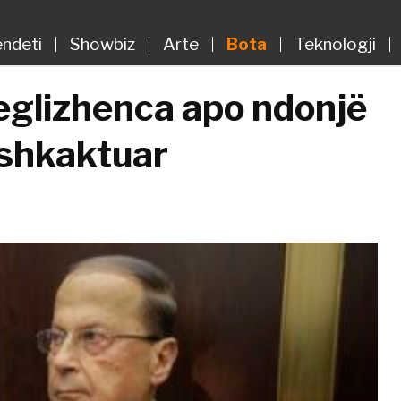
ndeti
Showbiz
Arte
Bota
Teknologji
Neglizhenca apo ndonjë
 shkaktuar