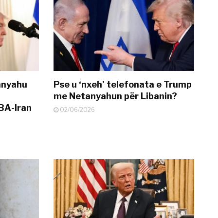
anyahu
Pse u ‘nxeh’ telefonata e Trump
me Netanyahun për Libanin?
BA-Iran
02/06/2026