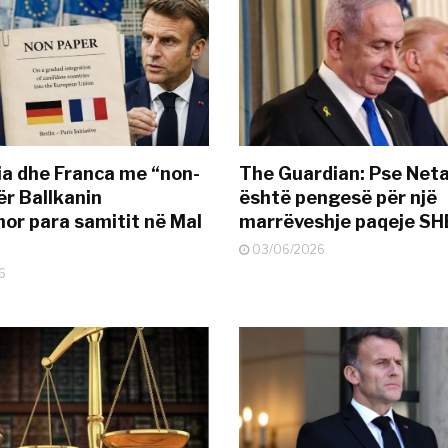
a dhe Franca me “non-
The Guardian: Pse Net
ër Ballkanin
është pengesë për një
or para samitit në Mal
marrëveshje paqeje SH
03/06/2026
6