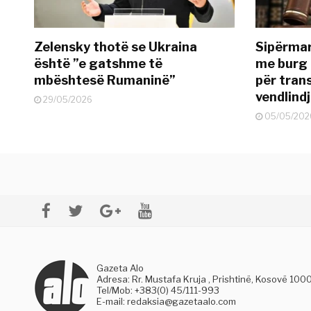
Zelensky thotë se Ukraina
Sipërmar
është ”e gatshme të
me burg 
mbështesë Rumaninë”
për tran
vendlind
29/05/2026
05/05/202
Gazeta Alo
Adresa: Rr. Mustafa Kruja , Prishtinë, Kosovë 100
Tel/Mob: +383(0) 45/111-993
E-mail:
redaksia@gazetaalo.com