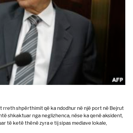
et rreth shpërthimit që ka ndodhur në një port në Bejrut
shtë shkaktuar nga neglizhenca, nëse ka qenë aksident,
ar të ketë thënë zyra e tij sipas mediave lokale,