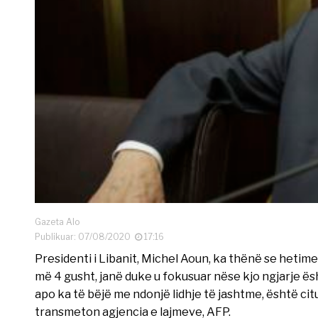
Gazeta Alo
Publikuar: 07/08/2020
17:16
Presidenti i Libanit, Michel Aoun, ka thënë se hetim
më 4 gusht, janë duke u fokusuar nëse kjo ngjarje ë
apo ka të bëjë me ndonjë lidhje të jashtme, është citu
transmeton agjencia e lajmeve, AFP.