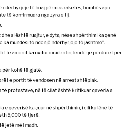
ë ndërhyrjeje të huaj përmes raketës, bombës apo
e të konfirmuara nga zyra e tij.
.
t dhe si është ruajtur, e dyta, nëse shpërthimi ka qenë
e ka mundësi të ndonjë ndërhyrjeje të jashtme”.
tit të amonit ka nxitur incidentin, lëndë që përdoret për
a për kohë të gjatë.
arët e portit të vendosen në arrest shtëpiak.
ë protestave, në të cilat është kritikuar qeveria e
e qeverisë ka çuar në shpërthimin, i cili ka lënë të
th 5,000 të tjerë.
ë jetë më i madh.