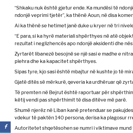
“Shkaku nuk është gjetur ende. Ka mundësi të ndonj
ndonjë veprimi tjetër”, ka thënë Aoun, në disa koment
Ai ka thënë se hetimet janë duke u kryer në tri nivele
“E para, si ka hyrë materiali shpërthyes në atë objek
rezultat i neglizhencës apo ndonjë aksidenti dhe nës
Zyrtarët libanezë besojnë se një sasi e madhe e nitra
plehra dhe ka kapacitet shpërthyes.
Sipas tyre, kjo sasi është mbajtur në kushte jo të mir
Gjatë ditës së mërkurë, qeveria ka urdhëruar që zyrt
Të premten në Bejrut është raportuar për shpërthim t
këtij vendi pas shpërthimit të disa ditëve më parë.
Shumë njerëz në Liban kanë pretenduar se pakujdesia 
vdekur të paktën 140 persona, derisa ka plagosur rre
Autoritetet shqetësohen se numri i viktimave mund t