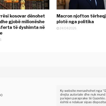
rësi kosovar dënohet
Macron njofton tërheqj
dhe gjobë milionëshe
plotë nga politika
sferta të dyshimta në
24/04/2026
je
6
Ky website menaxhohet nga “Gaz
drejta autoriale dhe nuk mund
00
pa lejen paraprake të Gazetës A
është e ndaluar sipas dispozitav