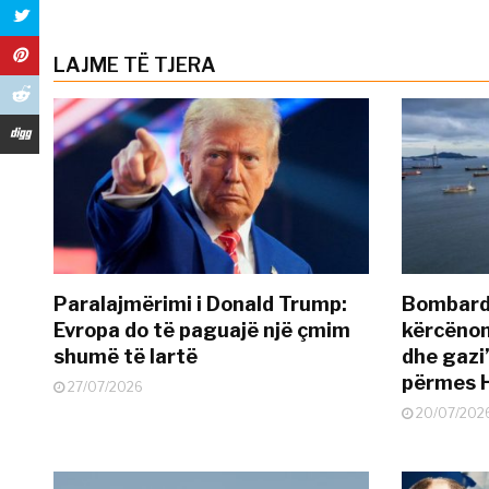
LAJME TË TJERA
Paralajmërimi i Donald Trump:
Bombardi
Evropa do të paguajë një çmim
kërcënon
shumë të lartë
dhe gazi”
përmes 
27/07/2026
20/07/202