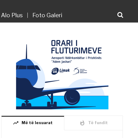
Alo Plus
Foto Galeri
trending_up
whatshot
Më të lexuarat
Të fundit