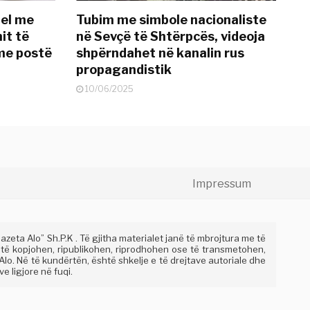
del me
Tubim me simbole nacionaliste
it të
në Sevçë të Shtërpcës, videoja
me postë
shpërndahet në kanalin rus
propagandistik
10/06/2025
Impressum
eta Alo” Sh.P.K . Të gjitha materialet janë të mbrojtura me të
 të kopjohen, ripublikohen, riprodhohen ose të transmetohen,
lo. Në të kundërtën, është shkelje e të drejtave autoriale dhe
e ligjore në fuqi.