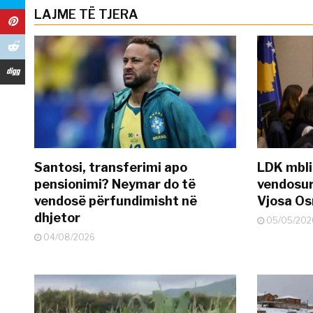
LAJME TË TJERA
Santosi, transferimi apo
LDK mbli
pensionimi? Neymar do të
vendosur
vendosë përfundimisht në
Vjosa O
dhjetor
05/05/202
04/08/2026