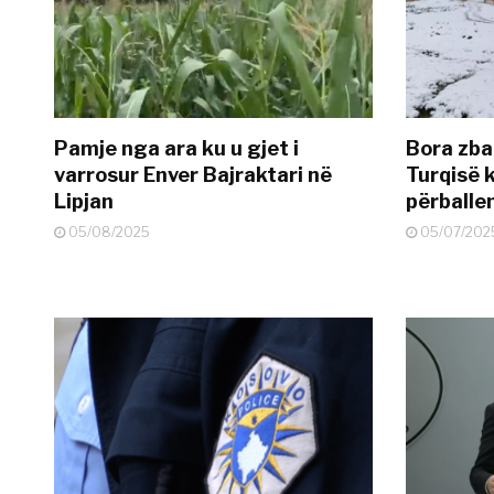
Pamje nga ara ku u gjet i
Bora zbar
varrosur Enver Bajraktari në
Turqisë k
Lipjan
përballe
05/08/2025
05/07/202