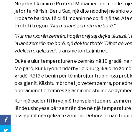
Në jetëshkrimin e Profetit Muhamed përmendet një his
jetonte në fisin Benu Sad, një ditë ndodhej në shkretë
rroba të bardha, të cilët mbanin në dorë një tas. A
Profeti tregon:
”Ata ma lanë zemrën me borë.”
”Kur ma nxorën zemrën, hoqën prej saj diçka të zezë.”, t
ia lanë zemrën me borë, një doktor thotë: ”Dihet që ve
vdekjen e qelizave”
, transmeton Lajmi.net.
Duke e ulur temperaturën e zemrës në 18 gradë, ne r
Më parë, kur kryenin ndërhyrje kirurgjikale në zemër
gradë. Këtë e bënin për të mbrojtur trupin nga prob
oksigjenit. Kështu mbrohet jo vetëm zemra, por edhe
operacionet e zemrës zgjasnin më shumë se dymbëd
Kur një pacienti i kryejmë transplant zemre, zemrën 
lëndë ushqyese për zemrën dhe në një temperaturë k
oksigjenit nga qelizat e zemrës. Dëbora e ruan trupin 