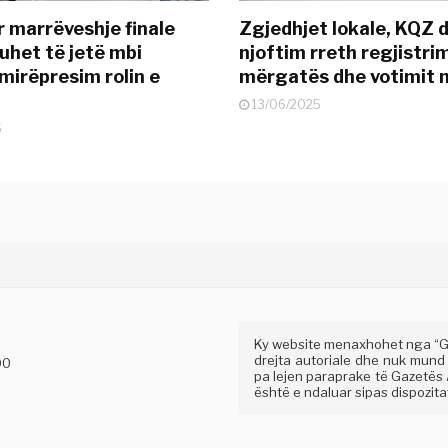
r marrëveshje finale
Zgjedhjet lokale, KQZ 
uhet të jetë mbi
njoftim rreth regjistrim
mirëpresim rolin e
mërgatës dhe votimit 
13/06/2025
5
Ky website menaxhohet nga “Gaz
drejta autoriale dhe nuk mund
00
pa lejen paraprake të Gazetës A
është e ndaluar sipas dispozitav