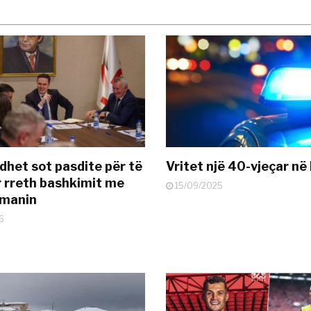
dhet sot pasdite për të
Vritet një 40-vjeçar në 
 rreth bashkimit me
15/09/2025
smanin
6