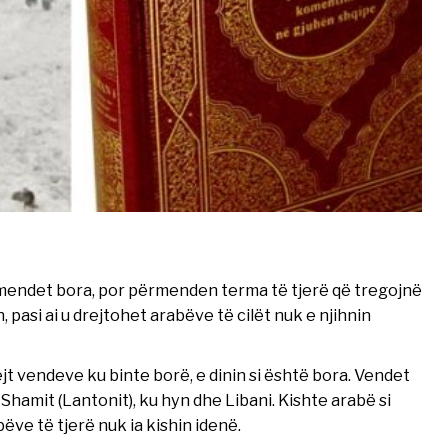
rmendet bora, por përmenden terma të tjerë që tregojnë
pasi ai u drejtohet arabëve të cilët nuk e njihnin
t vendeve ku binte borë, e dinin si është bora. Vendet
 Shamit (Lantonit), ku hyn dhe Libani. Kishte arabë si
bëve të tjerë nuk ia kishin idenë.