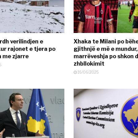
dh verilindjen e
Xhaka te Milani po bëh
ur rajonet e tjera po
gjithnjë e më e mundur,
n me zjarre
marrëveshja po shkon d
zhbllokimit
5
16/06/2025