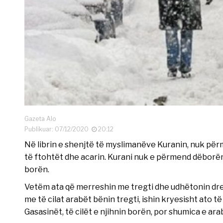
Gazeta Alo
Publikuar: 07/12/2020
20:12
Në librin e shenjtë të myslimanëve Kuranin, nuk pë
të ftohtët dhe acarin. Kurani nuk e përmend dëborën, 
borën.
Vetëm ata që merreshin me tregti dhe udhëtonin drej
me të cilat arabët bënin tregti, ishin kryesisht ato të
Gasasinët, të cilët e njihnin borën, por shumica e ara