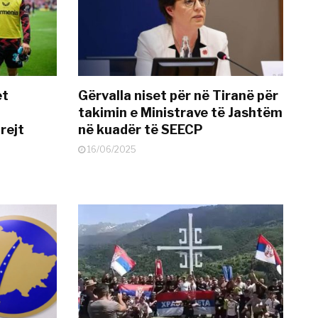
et
Gërvalla niset për në Tiranë për
takimin e Ministrave të Jashtëm
rejt
në kuadër të SEECP
16/06/2025