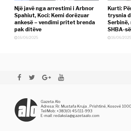
Një javë nga arrestimi i Arbnor
Kurti: Pë
Spahiut, Koci: Kemi dorëzuar
trysnia d
ankesë – vendimi pritet brenda
Serbinë, 
pak ditëve
SHBA-së
16/06/2025
16/06/202
Gazeta Alo
Adresa: Rr. Mustafa Kruja , Prishtinë, Kosovë 100
Tel/Mob: +383(0) 45/111-993
E-mail:
redaksia@gazetaalo.com