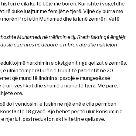
tori e cila ka të bëjë me borën. Kur ishte i vogël dhe
tirë duke luajtur me fëmijët e tjerë. Vijnë dy burra me
ta e morën Profetin Muhamed dhe ia lanë zemrën. Vetë
hoshte Muhamedi në rrëfimin e tij. Rreth faktit që ëngjëjt
ndosja e zemrës në dëborë, e mbron atë dhe nuk lejon
eduktojmë harxhimin e oksigjenit nga qelizat e zemrës.
, e ulnin temperaturën e trupit të pacientit në 20
lemet që mund të lindnin si pasojë e mungesës së
 truri, veshkat dhe shumë organe të tjera. Më parë,
hjetë orë.
që do i vendosim, e fusim në një enë e cila përmban
onstante 18 gradë. Kjo bëhet për të ulur konsumin e
e njeriut, pasi redukton aktivitetin e qelizave.