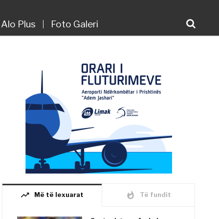
Alo Plus
Foto Galeri
trending_up
whatshot
Më të lexuarat
Të fundit