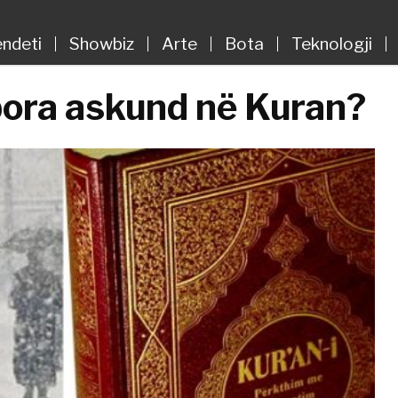
ndeti
Showbiz
Arte
Bota
Teknologji
ora askund në Kuran?