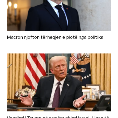
Macron njofton tërheqjen e plotë nga politika
Vendimi i Trump që armëpushimi Izrael–Liban të