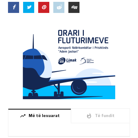
trending_up
whatshot
Më të lexuarat
Të fundit