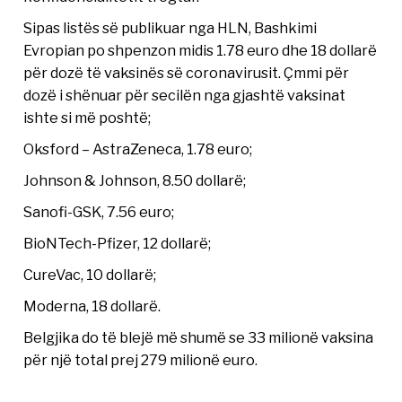
Sipas listës së publikuar nga HLN, Bashkimi
Evropian po shpenzon midis 1.78 euro dhe 18 dollarë
për dozë të vaksinës së coronavirusit. Çmmi për
dozë i shënuar për secilën nga gjashtë vaksinat
ishte si më poshtë;
Oksford – AstraZeneca, 1.78 euro;
Johnson & Johnson, 8.50 dollarë;
Sanofi-GSK, 7.56 euro;
BioNTech-Pfizer, 12 dollarë;
CureVac, 10 dollarë;
Moderna, 18 dollarë.
Belgjika do të blejë më shumë se 33 milionë vaksina
për një total prej 279 milionë euro.