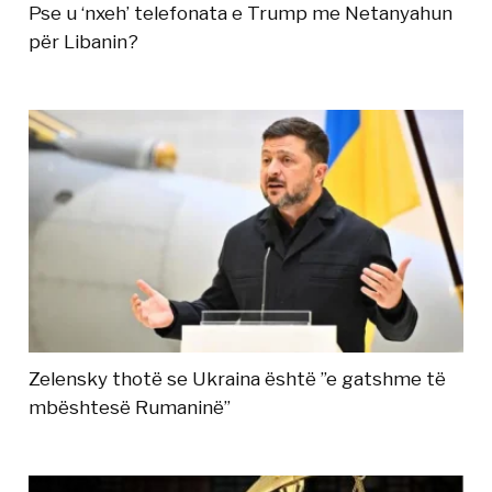
Pse u ‘nxeh’ telefonata e Trump me Netanyahun
për Libanin?
Zelensky thotë se Ukraina është ”e gatshme të
mbështesë Rumaninë”