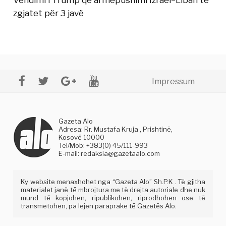
zgjatet për 3 javë
Impressum
Gazeta Alo
Adresa: Rr. Mustafa Kruja , Prishtinë,
Kosovë 10000
Tel/Mob: +383(0) 45/111-993
E-mail:
redaksia@gazetaalo.com
Ky website menaxhohet nga “Gazeta Alo” Sh.P.K . Të gjitha
materialet janë të mbrojtura me të drejta autoriale dhe nuk
mund të kopjohen, ripublikohen, riprodhohen ose të
transmetohen, pa lejen paraprake të Gazetës Alo.