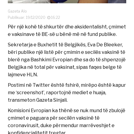
Gazeta Alo
Publikuar: 19/12/2020
16:22
Për një kohë të shkurtër dhe aksidentalisht, çmimet
e vaksinave të BE-së u bënë më në fund publike.
Sekretarja e Buxhetit të Belgjikës, Eva De Bleeker,
bëri publike një listë për çmimin e secilës vaksinë të
blerë nga Bashkimi Evropian dhe sa do të shpenzojë
Belgjika në total për vaksinat, sipas faqes belge të
lajmeve HLN.
Postimi në Twitter është fshirë, mirëpo është kapur
me ‘screenshot’, raportojnë mediet e huaja,
transmeton Gazeta Sinjali.
Komisioni Evropian ka thënë se nuk mund të zbulojë
çmimet e paguara për secilën vaksinë të
coronavirusit, duke përmendur marrëveshjet e
konfidencialitetit tregtar.