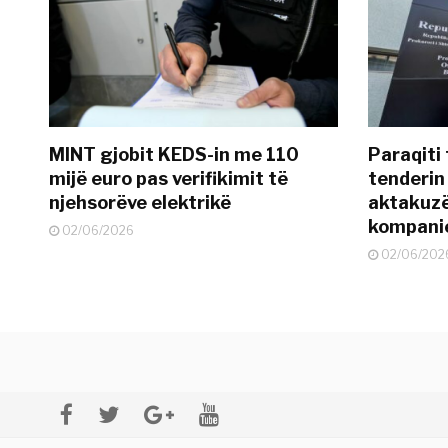
MINT gjobit KEDS-in me 110
Paraqiti
mijë euro pas verifikimit të
tenderin
njehsorëve elektrikë
aktakuzë 
kompanie
02/06/2026
02/06/202