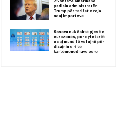
25 shtete amerikane
padisin administratën
Trump për tarifat e reja
ndaj importeve
Kosova nuk është pjesë e
eurozonës, por qytetarët
e saj mund të votojnë për
dizajnin e ri të
kartëmonedhave euro