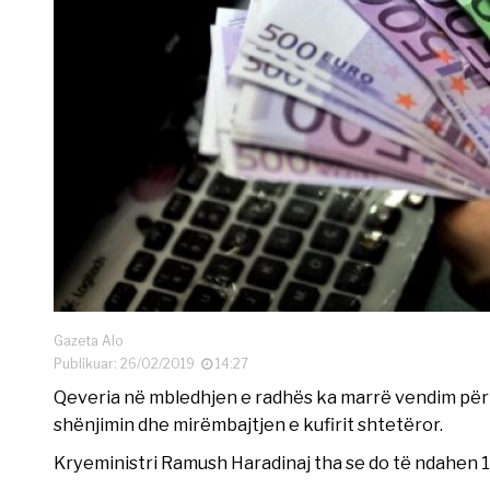
Gazeta Alo
Publikuar: 26/02/2019
14:27
Qeveria në mbledhjen e radhës ka marrë vendim për 
shënjimin dhe mirëmbajtjen e kufirit shtetëror.
Kryeministri Ramush Haradinaj tha se do të ndahen 1