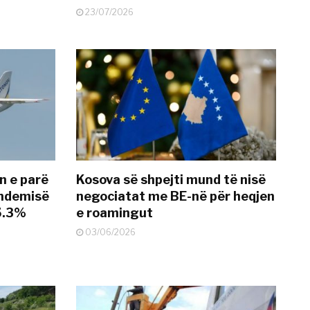
23/07/2026
n e parë
Kosova së shpejti mund të nisë
andemisë
negociatat me BE-në për heqjen
25.3%
e roamingut
03/06/2026