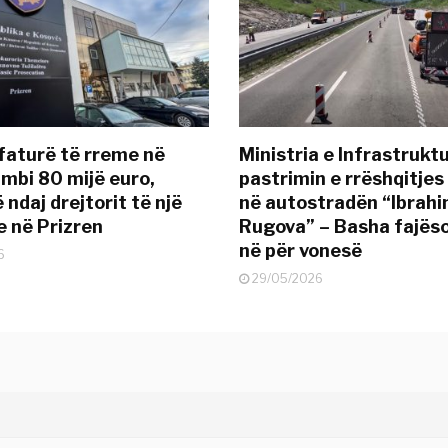
 faturë të rreme në
Ministria e Infrastruktu
 mbi 80 mijë euro,
pastrimin e rrëshqitjes
ndaj drejtorit të një
në autostradën “Ibrah
 në Prizren
Rugova” – Basha fajës
në për vonesë
6
29/05/2026