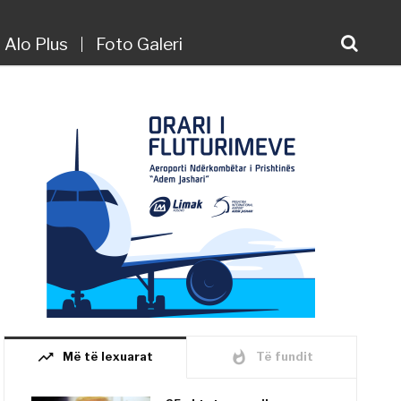
Alo Plus
Foto Galeri
trending_up
whatshot
Më të lexuarat
Të fundit