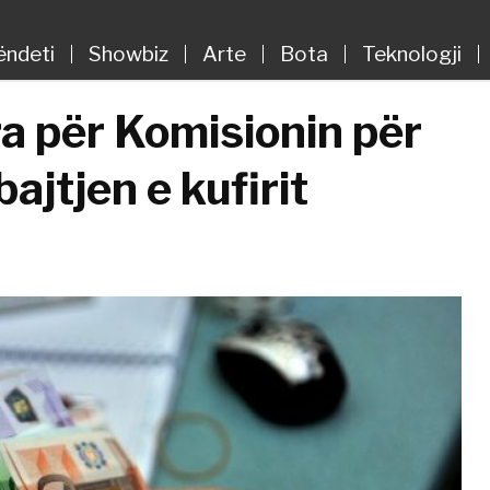
ëndeti
Showbiz
Arte
Bota
Teknologji
a për Komisionin për
jtjen e kufirit