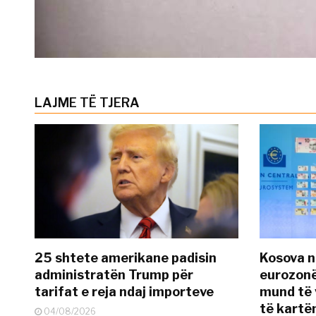
LAJME TË TJERA
25 shtete amerikane padisin
Kosova n
administratën Trump për
eurozonë
tarifat e reja ndaj importeve
mund të v
të kart
04/08/2026