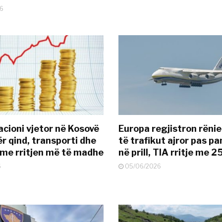
6
acioni vjetor në Kosovë
Europa regjistron rënie
ër qind, transporti dhe
të trafikut ajror pas p
 me rritjen më të madhe
në prill, TIA rritje me 
6
05/06/2026