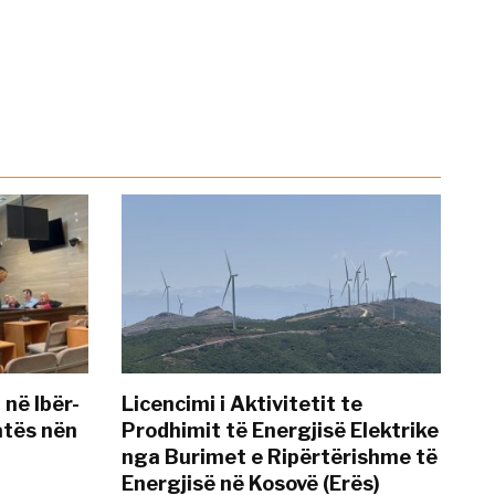
 në Ibër-
Licencimi i Aktivitetit te
atës nën
Prodhimit të Energjisë Elektrike
nga Burimet e Ripërtërishme të
Energjisë në Kosovë (Erës)