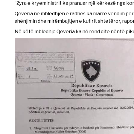
“Zyra e kryeministrit ka pranuar një kërkesë nga komi
Qeveria në mbledhjen e radhës ka marrë vendim për 
shënjimin dhe mirëmbajtjen e kufirit shtetëror, rapo
Në këtë mbledhje Qeveria ka në rend dite nëntë pika