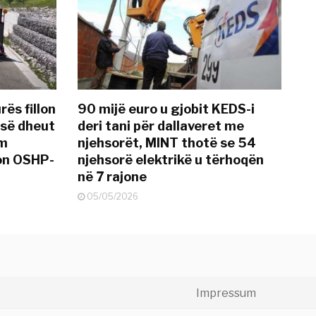
rës fillon
90 mijë euro u gjobit KEDS-i
 së dheut
deri tani për dallaveret me
im
njehsorët, MINT thotë se 54
on OSHP-
njehsorë elektrikë u tërhoqën
në 7 rajone
05/05/2026
Impressum