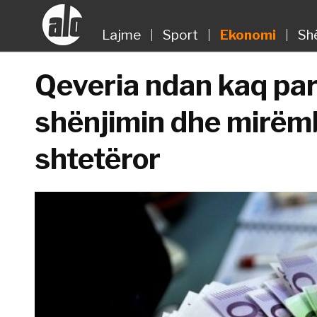
Lajme
Sport
Ekonomi
Sh
Qeveria ndan kaq par
shënjimin dhe mirëmba
shtetëror