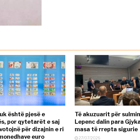
uk është pjesë e
Të akuzuarit për sulmin
s, por qytetarët e saj
Lepenc dalin para Gjyk
otojnë për dizajnin e ri
masa të rrepta sigurie
ëmonedhave euro
27/07/2026