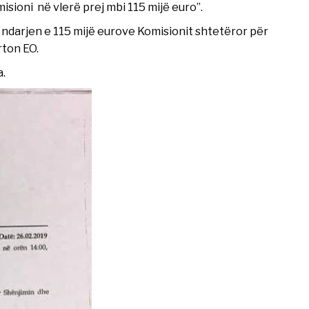
sioni në vlerë prej mbi 115 mijë euro”.
ndarjen e 115 mijë eurove Komisionit shtetëror për
rton EO.
.