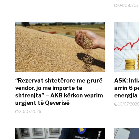
04/08/202
“Rezervat shtetërore me grurë
ASK: Infl
vendor, jo me importe të
arrin 6 p
shtrenjta” – AKB kërkon veprim
energjia
urgjent të Qeverisë
10/07/202
20/07/2026