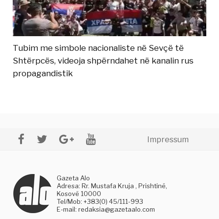
Tubim me simbole nacionaliste në Sevçë të
Shtërpcës, videoja shpërndahet në kanalin rus
propagandistik
Impressum
Gazeta Alo
Adresa: Rr. Mustafa Kruja , Prishtinë,
Kosovë 10000
Tel/Mob: +383(0) 45/111-993
E-mail:
redaksia@gazetaalo.com