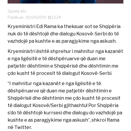
Gazeta Alo
Publikuar: 30/04/2019
13:24
Kryeministri Edi Rama ka theksuar sot se Shqipëria
nuk do të dështojë dhe dialogu Kosovë-Serbi do të
vazhdojë pa kushte e as paragjykime nga askush.
Kryeministri është shprehur i mahnitur nga kazanët
e nga ligësitë e të dëshpëruarve që duan me
patjetër dështimin e Shqipërisë dhe dështimin me
çdo kusht të procesit të dialogut Kosovë-Serbi.
“I mahnitur nga kazanët e nga ligësitë e të
dëshpëruarve që duan me patjetër dështimin e
Shqipërisë dhe dështimin me çdo kusht të procesit
të dialogut Kosovë/Serbi gjithashtu! Por Shqipëria
s’do të dështojë kurrsesi dhe dialogu do vazhdojë pa
kushte e as paragjykime nga askush”, shkroi Rama
në Twitter.