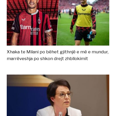
Xhaka te Milani po bëhet gjithnjë e më e mundur,
marrëveshja po shkon drejt zhbllokimit