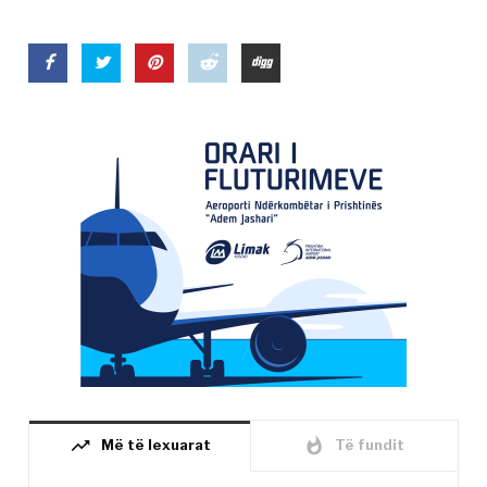
trending_up
whatshot
Më të lexuarat
Të fundit