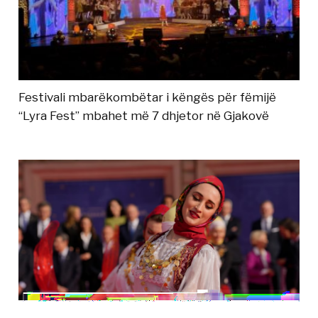
Festivali mbarëkombëtar i këngës për fëmijë
“Lyra Fest” mbahet më 7 dhjetor në Gjakovë