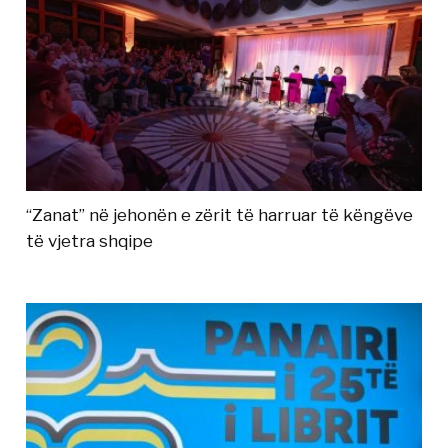
“Zanat” në jehonën e zërit të harruar të këngëve
të vjetra shqipe