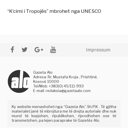
“K’cimi i Tropojës” mbrohet nga UNESCO
Impressum
Gazeta Alo
Adresa: Rr. Mustafa Kruja , Prishtinë,
Kosovë 10000
Tel/Mob: +383(0) 45/111-993
E-mail:
redaksia@gazetaalo.com
Ky website menaxhohet nga “Gazeta Alo” Sh.P.K . Të gjitha
materialet janë të mbrojtura me të drejta autoriale dhe nuk
mund të kopjohen, ripublikohen, riprodhohen ose të
transmetohen, pa lejen paraprake të Gazetës Alo.