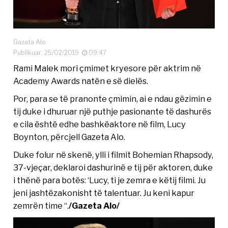
Gazeta Alo
Publikuar: 25/02/2019
09:47
Rami Malek mori çmimet kryesore për aktrim në
Academy Awards natën e së dielës.
Por, para se të pranonte çmimin, ai e ndau gëzimin e
tij duke i dhuruar një puthje pasionante të dashurës
e cila është edhe bashkëaktore në film, Lucy
Boynton, përcjell Gazeta Alo.
Duke folur në skenë, ylli i filmit Bohemian Rhapsody,
37-vjeçar, deklaroi dashurinë e tij për aktoren, duke
i thënë para botës: ‘Lucy, ti je zemra e këtij filmi. Ju
jeni jashtëzakonisht të talentuar. Ju keni kapur
zemrën time “.
/Gazeta Alo/