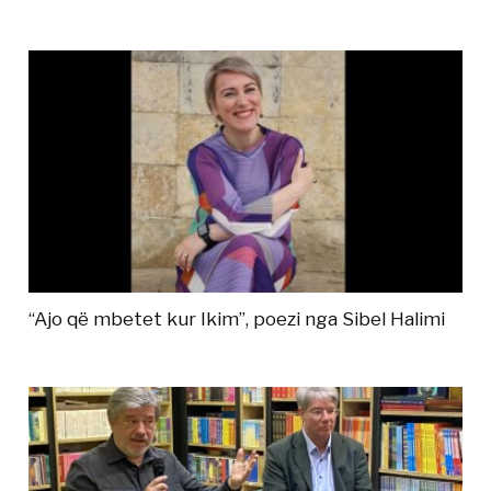
“Ajo që mbetet kur Ikim”, poezi nga Sibel Halimi