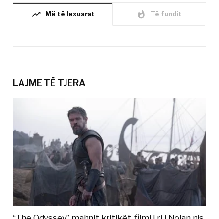
trending_up
whatshot
Më të lexuarat
Të fundit
LAJME TË TJERA
“The Odyssey” mahnit kritikët, filmi i ri i Nolan nis