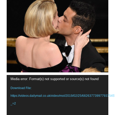
Video
Media error: Format(s) not supported or source(s) not found
Player
Download File:
https://videos.dailymail.co.uk/video/mol/2019/02/25/6826377399779
_=2