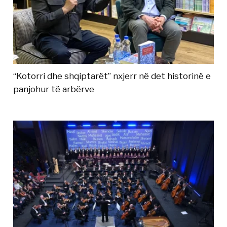
“Kotorri dhe shqiptarët” nxjerr në det historinë e
panjohur të arbërve