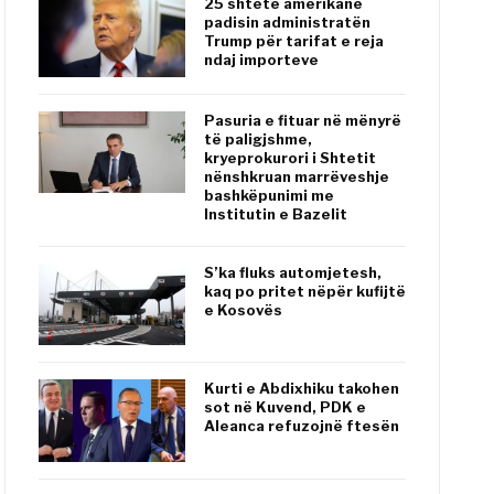
25 shtete amerikane
padisin administratën
Trump për tarifat e reja
ndaj importeve
Pasuria e fituar në mënyrë
të paligjshme,
kryeprokurori i Shtetit
nënshkruan marrëveshje
bashkëpunimi me
Institutin e Bazelit
S’ka fluks automjetesh,
kaq po pritet nëpër kufijtë
e Kosovës
Kurti e Abdixhiku takohen
sot në Kuvend, PDK e
Aleanca refuzojnë ftesën