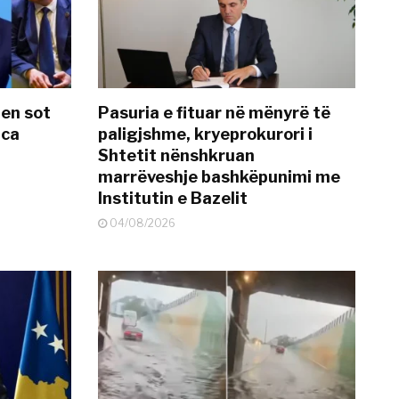
hen sot
Pasuria e fituar në mënyrë të
nca
paligjshme, kryeprokurori i
Shtetit nënshkruan
marrëveshje bashkëpunimi me
Institutin e Bazelit
04/08/2026