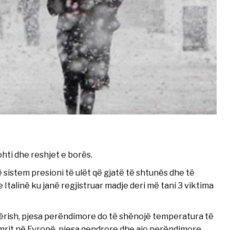
ohti dhe reshjet e borës.
jë sistem presioni të ulët që gjatë të shtunës dhe të
 Italinë ku janë regjistruar madje deri më tani 3 viktima
sërish, pjesa perëndimore do të shënojë temperatura të
imrit në Evropë, pjesa qendrore dhe ajo perëndimore