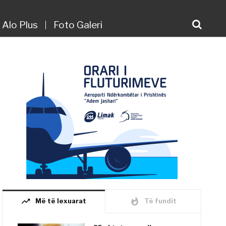
Alo Plus
Foto Galeri
trending_up
whatshot
Më të lexuarat
Të fundit