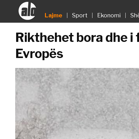
Lajme
Sport
Ekonomi
Sh
Rikthehet bora dhe i f
Evropës