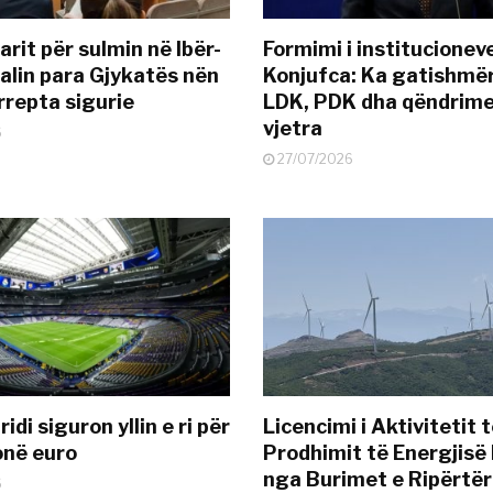
rit për sulmin në Ibër-
Formimi i institucionev
alin para Gjykatës nën
Konjufca: Ka gatishmër
rrepta sigurie
LDK, PDK dha qëndrime
vjetra
6
27/07/2026
idi siguron yllin e ri për
Licencimi i Aktivitetit 
onë euro
Prodhimit të Energjisë 
nga Burimet e Ripërtë
6