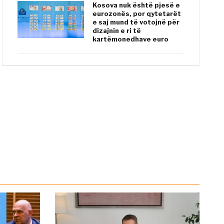
Kosova nuk është pjesë e
eurozonës, por qytetarët
e saj mund të votojnë për
dizajnin e ri të
kartëmonedhave euro