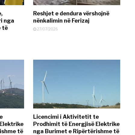
e,
Reshjet e dendura vërshojnë
i nga
nënkalimin në Ferizaj
 të
27/07/2026
te
Licencimi i Aktivitetit te
Elektrike
Prodhimit të Energjisë Elektrike
rishme të
nga Burimet e Ripërtërishme të