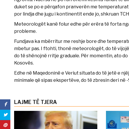
duket se po e përqafon pranverën me temperaturat që 
por lindja dhe jugu i kontinentit ende jo, shkruan TCH
Meteorologët kanë folur edhe për erëra të forta nga 
probleme.
Fundjava ka mbërritur me reshje bore dhe temperatu
mbetur pas. I ftohti, thonë meteorologët, do të vijoj
do të shënojnë rritje graduale. Për momentin, ato do 
Kosovës.
Edhe në Maqedoninë e Veriut situata do të jetë e një
minimale që sipas ekspertëve, do të zbresin deri në -
LAJME TË TJERA