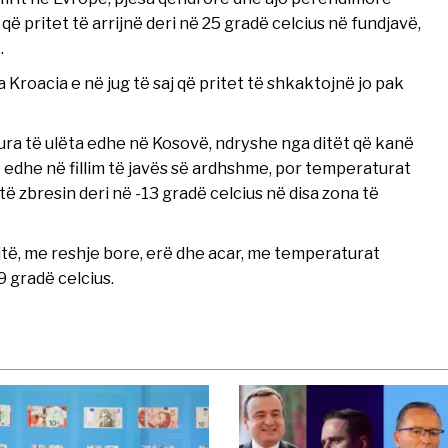
pritet të arrijnë deri në 25 gradë celcius në fundjavë,
.
Kroacia e në jug të saj që pritet të shkaktojnë jo pak
ra të ulëta edhe në Kosovë, ndryshe nga ditët që kanë
ë edhe në fillim të javës së ardhshme, por temperaturat
të zbresin deri në -13 gradë celcius në disa zona të
jtë, me reshje bore, erë dhe acar, me temperaturat
9 gradë celcius.