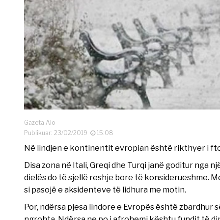
Gazeta Alo
Publikuar: 23/02/2019
15:08
Në lindjen e kontinentit evropian është rikthyer i ft
Disa zona në Itali, Greqi dhe Turqi janë goditur nga n
dielës do të sjellë reshje bore të konsiderueshme. Me
si pasojë e aksidenteve të lidhura me motin.
Por, ndërsa pjesa lindore e Evropës është zbardhur 
ngrohta. Ndërsa ne po i afrohemi kështu fundit të d