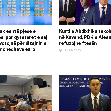
uk është pjesë e
Kurti e Abdixhiku tako
s, por qytetarët e saj
në Kuvend, PDK e Alea
otojnë për dizajnin e ri
refuzojnë ftesën
ëmonedhave euro
04/08/2026
6