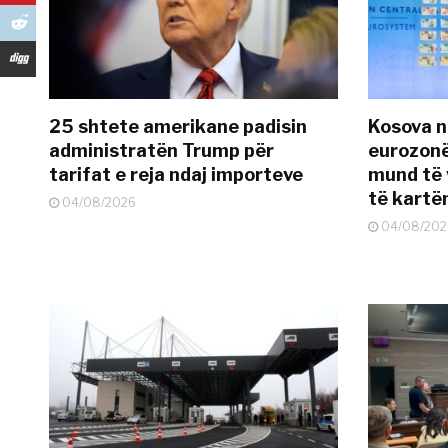
25 shtete amerikane padisin
Kosova n
administratën Trump për
eurozonë
tarifat e reja ndaj importeve
mund të v
të kart
04/08/2026
04/08/202