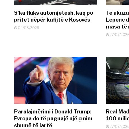
S’ka fluks automjetesh, kaq po
Të akuzua
pritet nëpër kufijtë e Kosovës
Lepenc d
masa të 
04/08/2026
27/07/202
Paralajmërimi i Donald Trump:
Real Madr
Evropa do të paguajë një çmim
100 mili
shumë të lartë
27/07/202