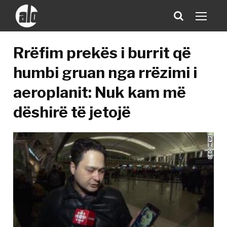
Rrëfim prekës i burrit që
humbi gruan nga rrëzimi i
aeroplanit: Nuk kam më
dëshirë të jetojë