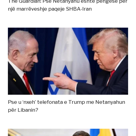
The Guardian: Pse Netanyahu është pengesë për
një marrëveshje paqeje SHBA-Iran
Pse u ‘nxeh’ telefonata e Trump me Netanyahun
për Libanin?