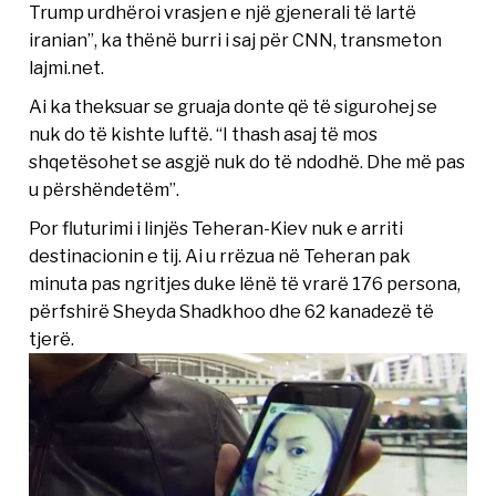
Trump urdhëroi vrasjen e një gjenerali të lartë
iranian”, ka thënë burri i saj për CNN, transmeton
lajmi.net.
Ai ka theksuar se gruaja donte që të sigurohej se
nuk do të kishte luftë. “I thash asaj të mos
shqetësohet se asgjë nuk do të ndodhë. Dhe më pas
u përshëndetëm”.
Por fluturimi i linjës Teheran-Kiev nuk e arriti
destinacionin e tij. Ai u rrëzua në Teheran pak
minuta pas ngritjes duke lënë të vrarë 176 persona,
përfshirë Sheyda Shadkhoo dhe 62 kanadezë të
tjerë.