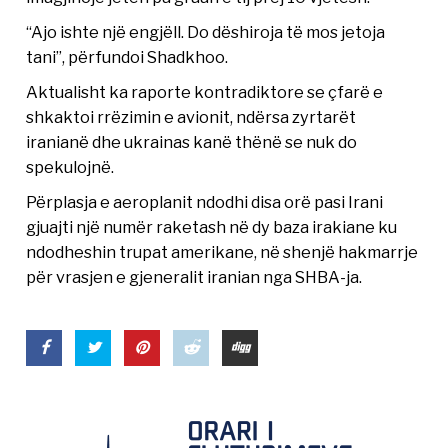
“Ajo ishte një engjëll. Do dëshiroja të mos jetoja
tani”, përfundoi Shadkhoo.
Aktualisht ka raporte kontradiktore se çfarë e
shkaktoi rrëzimin e avionit, ndërsa zyrtarët
iranianë dhe ukrainas kanë thënë se nuk do
spekulojnë.
Përplasja e aeroplanit ndodhi disa orë pasi Irani
gjuajti një numër raketash në dy baza irakiane ku
ndodheshin trupat amerikane, në shenjë hakmarrje
për vrasjen e gjeneralit iranian nga SHBA-ja.