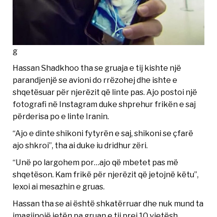
g
Hassan Shadkhoo tha se gruaja e tij kishte një
parandjenjë se avioni do rrëzohej dhe ishte e
shqetësuar për njerëzit që linte pas. Ajo postoi një
fotografi në Instagram duke shprehur frikën e saj
përderisa po e linte Iranin.
“Ajo e dinte shikoni fytyrën e saj, shikoni se çfarë
ajo shkroi”, tha ai duke iu dridhur zëri.
“Unë po largohem por…ajo që mbetet pas më
shqetëson. Kam frikë për njerëzit që jetojnë këtu”,
lexoi ai mesazhin e gruas.
Hassan tha se ai është shkatërruar dhe nuk mund ta
imagjinojë jetën pa gruan e tij prej 10 vjetësh.