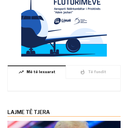
trending_up
whatshot
Më të lexuarat
Të fundit
LAJME TË TJERA