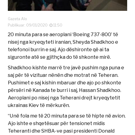
Gazeta Alo
Publikuar: 09/01/2020
11:50
20 minuta para se aeroplani ‘Boeing 737-800’ të
nisej nga kryeqyteti iranian, Sheyda Shadkhoo e
telefonoi burrin e saj. Ajo dëshironte që ai ta
siguronte atë se gjithçka do të shkonte mirë.
Shadkhoo kishte marrë tre javë pushim nga puna e
saj për të vizituar nënën dhe motrat në Teheran.
Pushimet e saj kishin mbaruar dhe ajo po shkonte
përsëri në Kanada te burri i saj, Hassan Shadkhoo.
Aeroplani po nisej nga Teherani drejt kryeqytetit
ukrainas Kiev të mërkurën.
“Unë fola me të 20 minuta para se të hipte në avion.
Ajo ishte e shqetësuar për tensionet midis
Teheranti dhe SHBA-ve pasi presidenti Donald