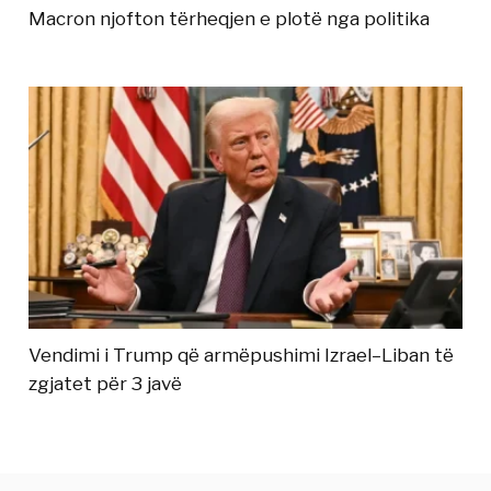
Macron njofton tërheqjen e plotë nga politika
Vendimi i Trump që armëpushimi Izrael–Liban të
zgjatet për 3 javë