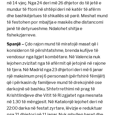
në 14 vjeç. Nga 24 deri më 26 dhjetor do të jetë e
mundur të ftoni në shtëpi deri në katër të afërm
dhe bashkëjetues të shkallës së parë. Meshat mund
të festohen por mbajtja e maskës dhe distancomi
janë të detyrueshme. Ndalohet shitja e
fishekzjarreve.
Spanjë –
Çdo rajon mund të miratojë masat që i
konsideron të përshtatshme, brenda kufijve të
vendosur nga ligjet kombëtare. Në Valencia nuk
lejohen zvizitat nga të afërmit që jetojnë në rajone
të tjera. Në Madrid nga 23 dhjetori deri më 6 janar
një maksimum prej 6 personash (përfshirë fëmijët)
që i përkasin dy familjeve mund të drekojnëë ose
darkojnë së bashku. Shtetrrethimi në prag të
Krishtlindjeve dhe Vitit të Ri zgjatet nga mesnata
në 1.30 të mëngjesit. Në Katalonjë lejohet deri në
22:00 darka në festat zyrtare, lëvizje e reduktuar
nga 21 dhjetori në 11 janar. Nuk mbyllen baret dhe