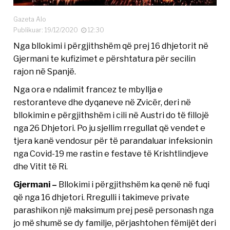
Gazeta Alo
Publikuar: 19/12/2020
12:30
Nga bllokimi i përgjithshëm që prej 16 dhjetorit në
Gjermani te kufizimet e përshtatura për secilin
rajon në Spanjë.
Nga ora e ndalimit francez te mbyllja e
restoranteve dhe dyqaneve në Zvicër, deri në
bllokimin e përgjithshëm i cili në Austri do të fillojë
nga 26 Dhjetori. Po ju sjellim rregullat që vendet e
tjera kanë vendosur për të parandaluar infeksionin
nga Covid-19 me rastin e festave të Krishtlindjeve
dhe Vitit të Ri.
Gjermani –
Bllokimi i përgjithshëm ka qenë në fuqi
që nga 16 dhjetori. Rregulli i takimeve private
parashikon një maksimum prej pesë personash nga
jo më shumë se dy familje, përjashtohen fëmijët deri