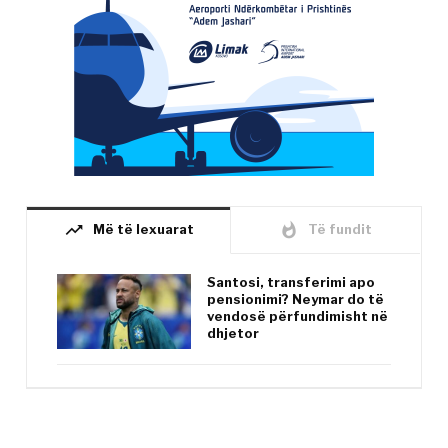
trending_up
whatshot
Më të lexuarat
Të fundit
Santosi, transferimi apo
pensionimi? Neymar do të
vendosë përfundimisht në
dhjetor