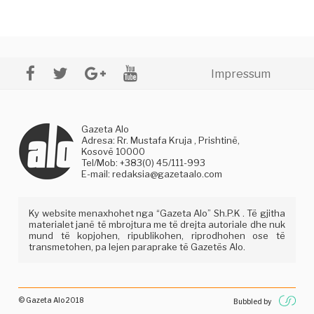
Impressum
Gazeta Alo
Adresa: Rr. Mustafa Kruja , Prishtinë,
Kosovë 10000
Tel/Mob: +383(0) 45/111-993
E-mail:
redaksia@gazetaalo.com
Ky website menaxhohet nga “Gazeta Alo” Sh.P.K . Të gjitha
materialet janë të mbrojtura me të drejta autoriale dhe nuk
mund të kopjohen, ripublikohen, riprodhohen ose të
transmetohen, pa lejen paraprake të Gazetës Alo.
© Gazeta Alo 2018
Bubbled by