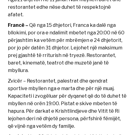
restorantet edhe nëse duhet të respektojnë
afatet.
Francë –
Që nga 15 dhjetori, Franca ka dalë nga
bllokimi, por ora e ndalimit mbetet nga 20:00 në 60
përjashtim ka vetëm për mbrëmjen e 24 dhjetorit,
por jo për datën 31 dhjetor. Lejohet një maksimum
prej gjashtë të rriturish në tryezë. Restorantet,
baret, kinematë, teatrot dhe muzetë janë të
mbyllura.
Zvicër – Restorantet, palestrat dhe qendrat
sportive mbyllen nga e marta dhe për një muaj.
Kapaciteti i zvogëluar për dyqanet që do të duhet të
mbyllen në orën 19:00. Pistat e skive mbeten të
hapura. Për darkat e Krishtlindjeve dhe Vitit të Ri
lejohen deri në dhjetë persona, përfshirë fëmijët,
që vijnë nga vetëm dy familje.