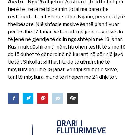
Austri –
Nga 26 dhjetori, Austria do të kthehet për
herë të tretë në bllokimin total me bare dhe
restorante të mbyllura, si dhe dyqane, përveç atyre
thelbësore. Një shfaqje masive është planifikuar
për 16 dhe 17 Janar. Vetëm ata që janë negativë do
të jenë në gjendje të dalin nga shtëpia më 18 janar.
Kush nuk dëshiron t’i nënshtrohen testit të shpejtë
do të duhet të qëndrojnë në karantinë për një javë
tjetër. Shkollat ​​gjithashtu do të qëndrojnë të
mbyllura deri më 18 janar. Vendpushimet e skive,
tani të mbyllura, mund të rihapen më 24 dhjetor.