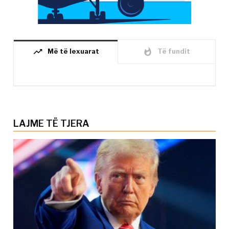
trending_up
whatshot
Më të lexuarat
Të fundit
LAJME TË TJERA