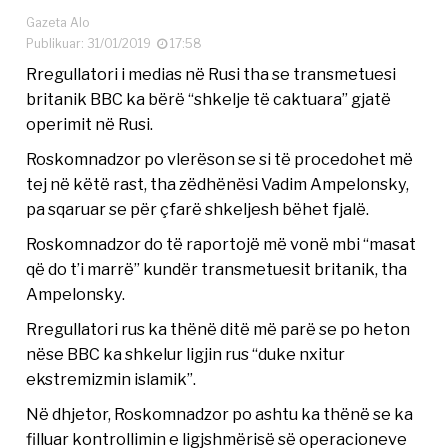
Gazeta Alo
Publikuar: 31/01/2019
17:58
Rregullatori i medias në Rusi tha se transmetuesi
britanik BBC ka bërë “shkelje të caktuara” gjatë
operimit në Rusi.
Roskomnadzor po vlerëson se si të procedohet më
tej në këtë rast, tha zëdhënësi Vadim Ampelonsky,
pa sqaruar se për çfarë shkeljesh bëhet fjalë.
Roskomnadzor do të raportojë më vonë mbi “masat
që do t’i marrë” kundër transmetuesit britanik, tha
Ampelonsky.
Rregullatori rus ka thënë ditë më parë se po heton
nëse BBC ka shkelur ligjin rus “duke nxitur
ekstremizmin islamik”.
Në dhjetor, Roskomnadzor po ashtu ka thënë se ka
filluar kontrollimin e ligjshmërisë së operacioneve