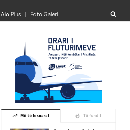
Alo Plus
Foto Galeri
trending_up
whatshot
Më të lexuarat
Të fundit