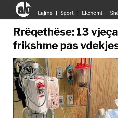
Lajme
Sport
Ekonomi
Shë
Rrëqethëse: 13 vjeçar
frikshme pas vdekjes