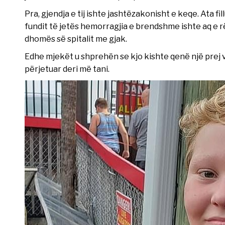
Pra, gjendja e tij ishte jashtëzakonisht e keqe. Ata f
fundit të jetës hemorragjia e brendshme ishte aq e rë
dhomës së spitalit me gjak.
Edhe mjekët u shprehën se kjo kishte qenë një prej 
përjetuar deri më tani.