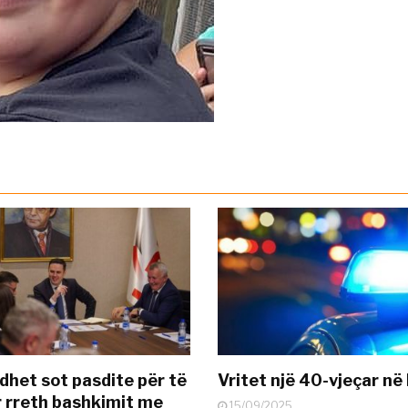
dhet sot pasdite për të
Vritet një 40-vjeçar në 
 rreth bashkimit me
15/09/2025