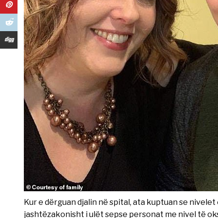
Kur e dërguan djalin në spital, ata kuptuan se nivelet
jashtëzakonisht i ulët sepse personat me nivel të 