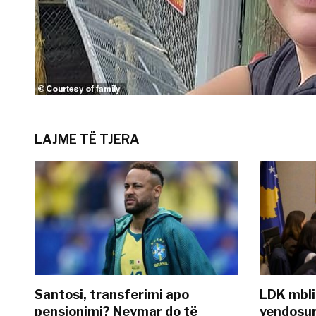
LAJME TË TJERA
Santosi, transferimi apo
LDK mbli
pensionimi? Neymar do të
vendosur