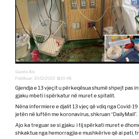
Gazeta Alo
Publikuar: 20/12/2020
10:48
Gjendja e 13 vjeçit u përkeqësua shumë shpejt pas in
gjaku mbeti i spërkatur në muret e spitalit.
Nëna infermiere e djalit 13 vjeç që vdiq nga Covid-19 k
jetën në luftën me koronavirus, shkruan “DailyMail”.
Ajo ka treguar se si gjaku i tij spërkati muret e dhomës
shkaktua nga hemorragjia e mushkërive që ai pati, t