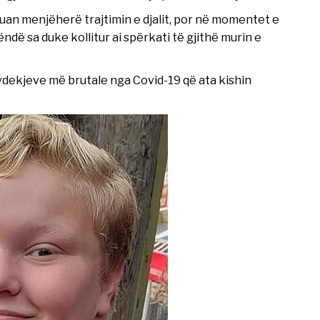
illuan menjëherë trajtimin e djalit, por në momentet e
ndë sa duke kollitur ai spërkati të gjithë murin e
vdekjeve më brutale nga Covid-19 që ata kishin