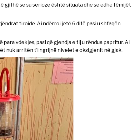
ë gjithë se sa serioze është situata dhe se edhe fëmijët
drat tiroide. Ai ndërroi jetë 6 ditë pasi u shfaqën
të para vdekjes, pasi që gjendja e tij u rëndua papritur. Ai
t nuk arritën t’i ngrijnë nivelet e oksigjenit në gjak.