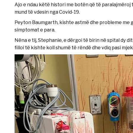
Ajo e ndau këtë histori me botën që të paralajmëroj t
mund të vdesin nga Covid-19.
Peyton Baumgarth, kishte astmë dhe probleme me gjën
simptomat e para.
Nëna e tij, Stephanie, e dërgoi të birin në spital dy di
filloi të kishte koll shumë të rëndë dhe vdiq pasi mjekë