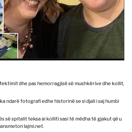
fektimit dhe pas hemorragjisë së mushkërive dhe kollit,
a ndarë fotografi edhe historinë se si djali i saj humbi
 së spitalit teksa ai kolliti sasi të mëdha të gjakut që u
ransmeton lajmi.net.