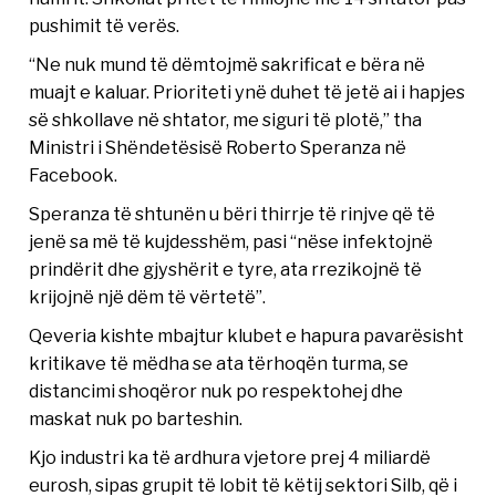
pushimit të verës.
“Ne nuk mund të dëmtojmë sakrificat e bëra në
muajt e kaluar. Prioriteti ynë duhet të jetë ai i hapjes
së shkollave në shtator, me siguri të plotë,” tha
Ministri i Shëndetësisë Roberto Speranza në
Facebook.
Speranza të shtunën u bëri thirrje të rinjve që të
jenë sa më të kujdesshëm, pasi “nëse infektojnë
prindërit dhe gjyshërit e tyre, ata rrezikojnë të
krijojnë një dëm të vërtetë”.
Qeveria kishte mbajtur klubet e hapura pavarësisht
kritikave të mëdha se ata tërhoqën turma, se
distancimi shoqëror nuk po respektohej dhe
maskat nuk po barteshin.
Kjo industri ka të ardhura vjetore prej 4 miliardë
eurosh, sipas grupit të lobit të këtij sektori Silb, që i