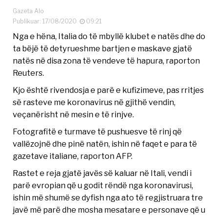
Gazeta Alo
Publikuar: 17/08/2020
09:21
Nga e hëna, Italia do të mbyllë klubet e natës dhe do
ta bëjë të detyrueshme bartjen e maskave gjatë
natës në disa zona të vendeve të hapura, raporton
Reuters.
Kjo është rivendosja e parë e kufizimeve, pas rritjes
së rasteve me koronavirus në gjithë vendin,
veçanërisht në mesin e të rinjve.
Fotografitë e turmave të pushuesve të rinj që
vallëzojnë dhe pinë natën, ishin në faqet e para të
gazetave italiane, raporton AFP.
Rastet e reja gjatë javës së kaluar në Itali, vendi i
parë evropian që u godit rëndë nga koronavirusi,
ishin më shumë se dyfish nga ato të regjistruara tre
javë më parë dhe mosha mesatare e personave që u