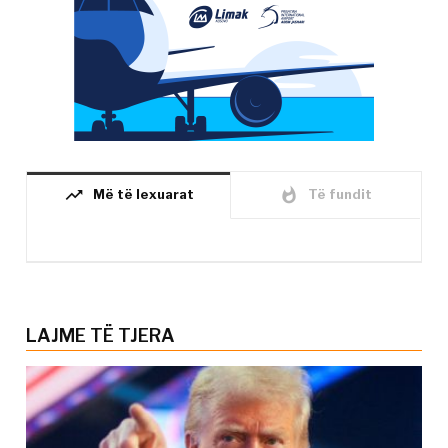
trending_up
whatshot
Më të lexuarat
Të fundit
LAJME TË TJERA