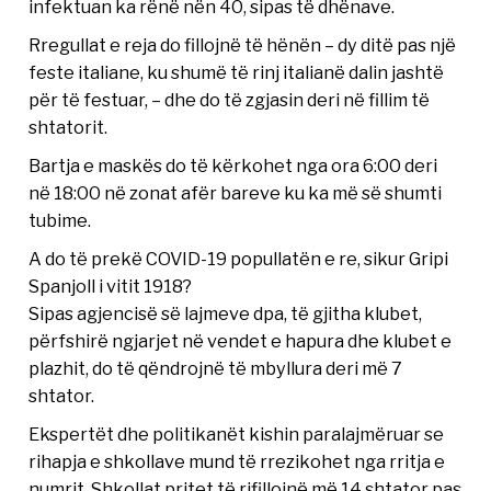
infektuan ka rënë nën 40, sipas të dhënave.
Rregullat e reja do fillojnë të hënën – dy ditë pas një
feste italiane, ku shumë të rinj italianë dalin jashtë
për të festuar, – dhe do të zgjasin deri në fillim të
shtatorit.
Bartja e maskës do të kërkohet nga ora 6:00 deri
në 18:00 në zonat afër bareve ku ka më së shumti
tubime.
A do të prekë COVID-19 popullatën e re, sikur Gripi
Spanjoll i vitit 1918?
Sipas agjencisë së lajmeve dpa, të gjitha klubet,
përfshirë ngjarjet në vendet e hapura dhe klubet e
plazhit, do të qëndrojnë të mbyllura deri më 7
shtator.
Ekspertët dhe politikanët kishin paralajmëruar se
rihapja e shkollave mund të rrezikohet nga rritja e
numrit. Shkollat pritet të rifillojnë më 14 shtator pas