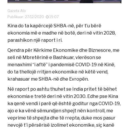
Gazeta Alo
Publikuar: 27/12/2020
19:07
Kina do ta kapërcejë SHBA-në, për t’u bërë
ekonomia më e madhe në botë, deri në vitin 2028,
parashikon një raport i ri.
Qendra për Kërkime Ekonomike dhe Biznesore, me
seli në Mbretërinë e Bashkuar, vlerëson se
menaxhimi “i aftë” i pandemisë COVID-19 në Kinë,
do ta thellojë rritjen ekonomike në këtë vend,
krahasuar me SHBA-në dhe Evropën.
Në raport po ashtu thuhet se India pritet të bëhet
ekonomia e tretë deri në vitin 2030. Edhe pse Kina
ka qenë vendi i parë që është goditur nga COVID-19,
ajo e ka vënë sëmundjen shpejt nën kontroll, me
veprime të shpejta dhe të rrepta, duke mos pasur
nevojë t’i përsërisë izolimet ekonomike, siç kanë