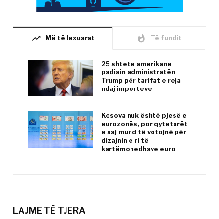
trending_up
whatshot
Më të lexuarat
Të fundit
25 shtete amerikane
padisin administratën
Trump për tarifat e reja
ndaj importeve
Kosova nuk është pjesë e
eurozonës, por qytetarët
e saj mund të votojnë për
dizajnin e ri të
kartëmonedhave euro
LAJME TË TJERA