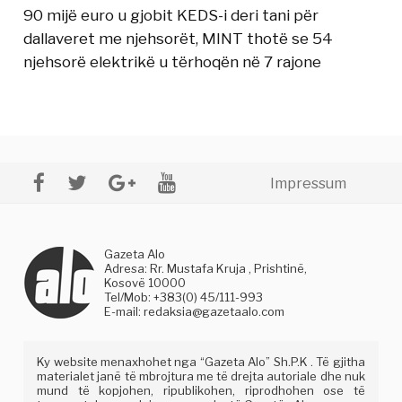
90 mijë euro u gjobit KEDS-i deri tani për
dallaveret me njehsorët, MINT thotë se 54
njehsorë elektrikë u tërhoqën në 7 rajone
Impressum
Gazeta Alo
Adresa: Rr. Mustafa Kruja , Prishtinë,
Kosovë 10000
Tel/Mob: +383(0) 45/111-993
E-mail:
redaksia@gazetaalo.com
Ky website menaxhohet nga “Gazeta Alo” Sh.P.K . Të gjitha
materialet janë të mbrojtura me të drejta autoriale dhe nuk
mund të kopjohen, ripublikohen, riprodhohen ose të