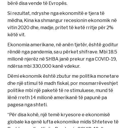
bërë disa vende të Evropës.
Si rezultat, ndryshe nga ekonomitë e tjera të
mëdha, Kina ka shmangur recesionin ekonomik në
vitin 2020 dhe, madje, pritet të ketë rritje për 2%
këtë vit.
Ekonomia amerikane, në anën tjetër, është goditur
rëndë nga pandemia, sa u përket shifrave. Mbi 18.5
milionë njerëz në SHBA janë prekur nga COVID-19,
ndërsa mbi 330,000 kanë vdekur.
Dëmi ekonomik është zbutur me politika monetare
dhe një stimul të madh fiskal, por mosmarrëveshjet
politike mbi një paketë të re stimuluese, mund të
lënë rreth 14 milionë amerikanë të papunë pa
pagesa nga shteti.
“Për disa kohë, një temë kryesore e ekonomisë
globale ka qenë lufta ekonomike midis Shteteve të