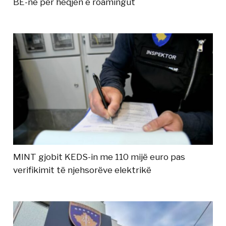
BE-në për heqjen e roamingut
MINT gjobit KEDS-in me 110 mijë euro pas
verifikimit të njehsorëve elektrikë