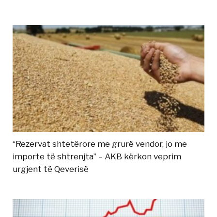
“Rezervat shtetërore me grurë vendor, jo me
importe të shtrenjta” – AKB kërkon veprim
urgjent të Qeverisë