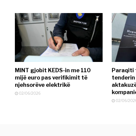
MINT gjobit KEDS-in me 110
Paraqiti
mijë euro pas verifikimit të
tenderin
njehsorëve elektrikë
aktakuzë 
kompanie
02/06/2026
02/06/202