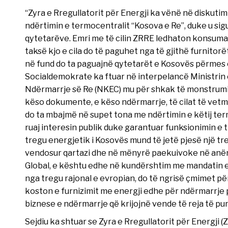
“Zyra e Rregullatorit për Energji ka vënë në diskuti
ndërtimin e termocentralit “Kosova e Re”, duke u sigu
qytetarëve. Emri me të cilin ZRRE ledhaton konsu
taksë kjo e cila do të paguhet nga të gjithë furnitor
në fund do ta paguajnë qytetarët e Kosovës përmes ç
Socialdemokrate ka ftuar në interpelancë Ministrin 
Ndërmarrje së Re (NKEC) mu për shkak të monstrumi
këso dokumente, e këso ndërmarrje, të cilat të vetmi
do ta mbajmë në supet tona me ndërtimin e këtij ter
ruaj interesin publik duke garantuar funksionimin e 
tregu energjetik i Kosovës mund të jetë pjesë një tr
vendosur qartazi dhe në mënyrë paekuivoke në anë
Global, e kështu edhe në kundërshtim me mandatin e 
nga tregu rajonal e evropian, do të ngrisë çmimet pë
koston e furnizimit me energji edhe për ndërmarrje p
biznese e ndërmarrje që krijojnë vende të reja të pu
Sejdiu ka shtuar se Zyra e Rregullatorit për Energji