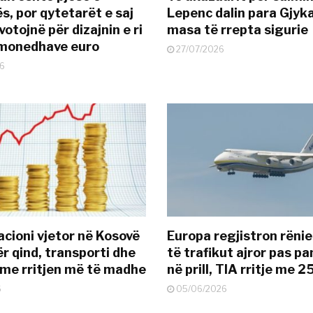
s, por qytetarët e saj
Lepenc dalin para Gjyk
otojnë për dizajnin e ri
masa të rrepta sigurie
ëmonedhave euro
27/07/2026
6
acioni vjetor në Kosovë
Europa regjistron rënie
ër qind, transporti dhe
të trafikut ajror pas p
 me rritjen më të madhe
në prill, TIA rritje me 
6
05/06/2026