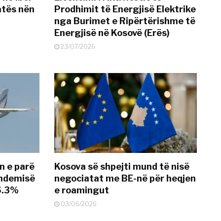
atës nën
Prodhimit të Energjisë Elektrike
nga Burimet e Ripërtërishme të
Energjisë në Kosovë (Erës)
23/07/2026
n e parë
Kosova së shpejti mund të nisë
andemisë
negociatat me BE-në për heqjen
25.3%
e roamingut
03/06/2026