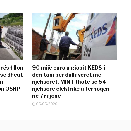
rës fillon
90 mijë euro u gjobit KEDS-i
 së dheut
deri tani për dallaveret me
im
njehsorët, MINT thotë se 54
on OSHP-
njehsorë elektrikë u tërhoqën
në 7 rajone
05/05/2026