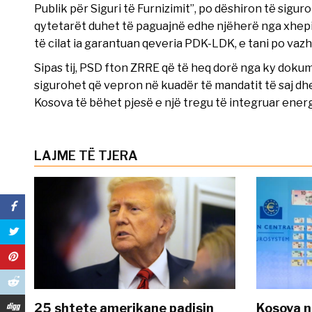
Publik për Siguri të Furnizimit”, po dëshiron të siguro
qytetarët duhet të paguajnë edhe njëherë nga xhep
të cilat ia garantuan qeveria PDK-LDK, e tani po v
Sipas tij, PSD fton ZRRE që të heq dorë nga ky dokum
sigurohet që vepron në kuadër të mandatit të saj dhe
Kosova të bëhet pjesë e një tregu të integruar energ
LAJME TË TJERA
25 shtete amerikane padisin
Kosova n