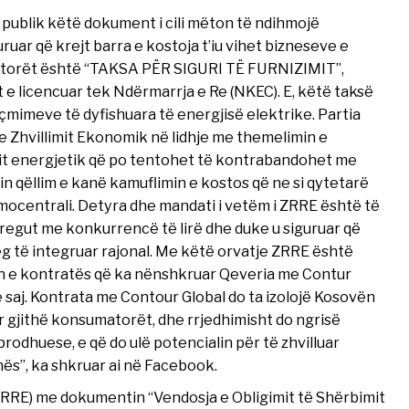
m publik këtë dokument i cili mëton të ndihmojë
ruar që krejt barra e kostoja t’iu vihet bizneseve e
matorët është “TAKSA PËR SIGURI TË FURNIZIMIT”,
ët e licencuar tek Ndërmarrja e Re (NKEC). E, këtë taksë
mimeve të dyfishuara të energjisë elektrike. Partia
e Zhvillimit Ekonomik në lidhje me themelimin e
t energjetik që po tentohet të kontrabandohet me
n qëllim e kanë kamuflimin e kostos që ne si qytetarë
mocentrali. Detyra dhe mandati i vetëm i ZRRE është të
tregut me konkurrencë të lirë dhe duke u siguruar që
eg të integruar rajonal. Me këtë orvatje ZRRE është
n e kontratës që ka nënshkruar Qeveria me Contur
saj. Kontrata me Contour Global do ta izolojë Kosovën
r gjithë konsumatorët, dhe rrjedhimisht do ngrisë
rodhuese, e që do ulë potencialin për të zhvilluar
nës”, ka shkruar ai në Facebook.
 (ZRRE) me dokumentin “Vendosja e Obligimit të Shërbimit