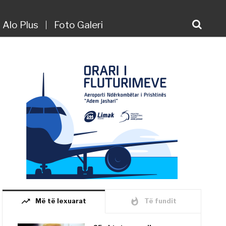
Alo Plus
Foto Galeri
trending_up
whatshot
Më të lexuarat
Të fundit