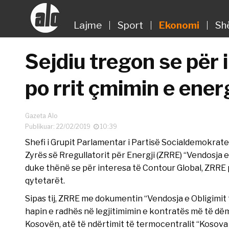
Lajme
Sport
Ekonomi
Sh
Sejdiu tregon se për 
po rrit çmimin e ener
Gazeta Alo
Publikuar: 22/02/2019
10:39
Shefi i Grupit Parlamentar i Partisë Socialdemokrate
Zyrës së Rregullatorit për Energji (ZRRE) “Vendosja e 
duke thënë se për interesa të Contour Global, ZRRE 
qytetarët.
Sipas tij, ZRRE me dokumentin “Vendosja e Obligimit t
hapin e radhës në legjitimimin e kontratës më të d
Kosovën, atë të ndërtimit të termocentralit “Kosova 