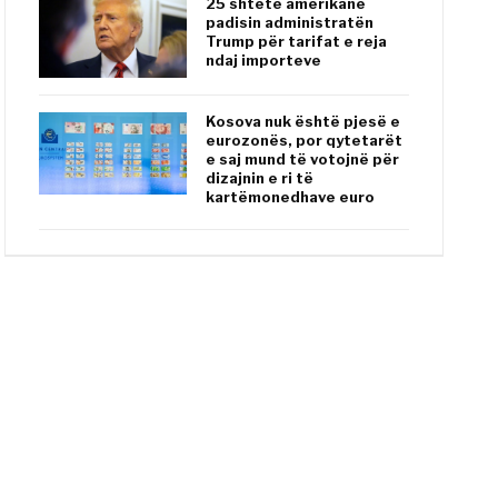
25 shtete amerikane
padisin administratën
Trump për tarifat e reja
ndaj importeve
Kosova nuk është pjesë e
eurozonës, por qytetarët
e saj mund të votojnë për
dizajnin e ri të
kartëmonedhave euro