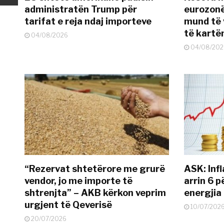
administratën Trump për
eurozonë
tarifat e reja ndaj importeve
mund të v
të kart
04/08/2026
04/08/202
“Rezervat shtetërore me grurë
ASK: Infl
vendor, jo me importe të
arrin 6 p
shtrenjta” – AKB kërkon veprim
energjia
urgjent të Qeverisë
10/07/202
20/07/2026