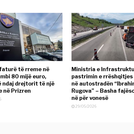
 faturë të rreme në
Ministria e Infrastruktu
 mbi 80 mijë euro,
pastrimin e rrëshqitjes
ndaj drejtorit të një
në autostradën “Ibrah
 në Prizren
Rugova” – Basha fajës
në për vonesë
6
29/05/2026