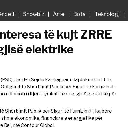
ëndeti
Showbiz
Arte
Bota
Teknologji
interesa të kujt ZRRE
gjisë elektrike
 (PSD), Dardan Sejdiu ka reaguar ndaj dokumentit të
Obligimit të Shërbimit Publik për Siguri të Furnizimit”,
po ndihmon rritjen e çmimit të energjisë elektrike për
ë Shërbimit Publik për Siguri të Furnizimit”, ka bërë
ëmshme ekonomike, financiare e energjetike për
e Re”, me Contour Global.