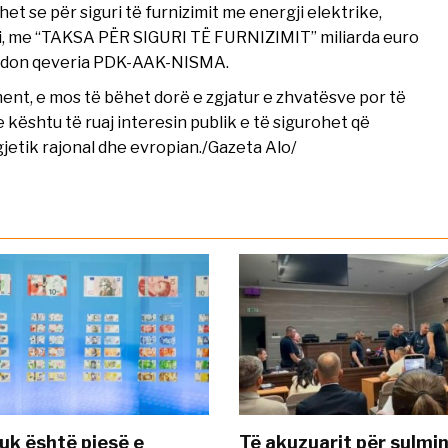
het se për siguri të furnizimit me energji elektrike,
i, me “TAKSA PËR SIGURI TË FURNIZIMIT” miliarda euro
azhdon qeveria PDK-AAK-NISMA.
ent, e mos të bëhet dorë e zgjatur e zhvatësve por të
 kështu të ruaj interesin publik e të sigurohet që
jetik rajonal dhe evropian./Gazeta Alo/
uk është pjesë e
Të akuzuarit për sulmin