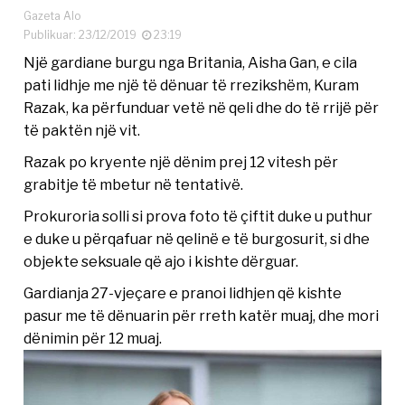
Gazeta Alo
Publikuar: 23/12/2019
23:19
Një gardiane burgu nga Britania, Aisha Gan, e cila
pati lidhje me një të dënuar të rrezikshëm, Kuram
Razak, ka përfunduar vetë në qeli dhe do të rrijë për
të paktën një vit.
Razak po kryente një dënim prej 12 vitesh për
grabitje të mbetur në tentativë.
Prokuroria solli si prova foto të çiftit duke u puthur
e duke u përqafuar në qelinë e të burgosurit, si dhe
objekte seksuale që ajo i kishte dërguar.
Gardianja 27-vjeçare e pranoi lidhjen që kishte
pasur me të dënuarin për rreth katër muaj, dhe mori
dënimin për 12 muaj.