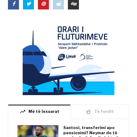
trending_up
whatshot
Më të lexuarat
Të fundit
Santosi, transferimi apo
pensionimi? Neymar do të