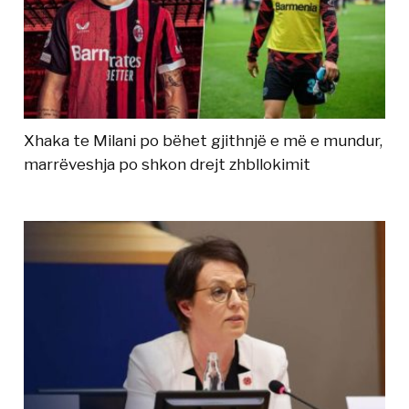
Xhaka te Milani po bëhet gjithnjë e më e mundur,
marrëveshja po shkon drejt zhbllokimit