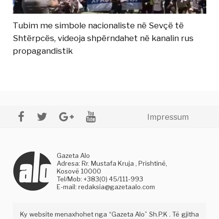
Tubim me simbole nacionaliste në Sevçë të
Shtërpcës, videoja shpërndahet në kanalin rus
propagandistik
Impressum
Gazeta Alo
Adresa: Rr. Mustafa Kruja , Prishtinë,
Kosovë 10000
Tel/Mob: +383(0) 45/111-993
E-mail:
redaksia@gazetaalo.com
Ky website menaxhohet nga “Gazeta Alo” Sh.P.K . Të gjitha