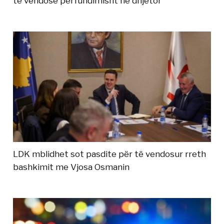
të vendosë përfundimisht në dhjetor
LDK mblidhet sot pasdite për të vendosur rreth
bashkimit me Vjosa Osmanin