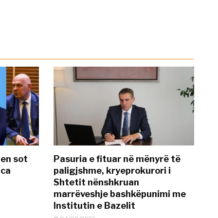
hen sot
Pasuria e fituar në mënyrë të
nca
paligjshme, kryeprokurori i
Shtetit nënshkruan
marrëveshje bashkëpunimi me
Institutin e Bazelit