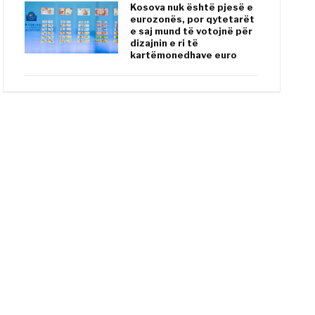
Kosova nuk është pjesë e
eurozonës, por qytetarët
e saj mund të votojnë për
dizajnin e ri të
kartëmonedhave euro