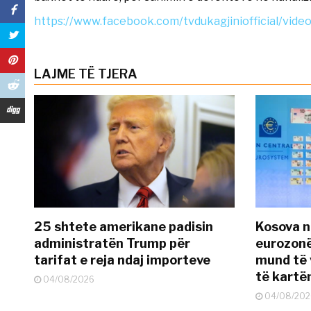
https://www.facebook.com/tvdukagjiniofficial/vi
LAJME TË TJERA
25 shtete amerikane padisin
Kosova n
administratën Trump për
eurozonë
tarifat e reja ndaj importeve
mund të v
të kart
04/08/2026
04/08/202