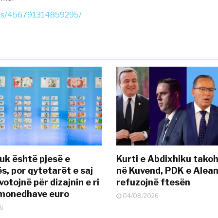
deos/456791314859295/
uk është pjesë e
Kurti e Abdixhiku tako
s, por qytetarët e saj
në Kuvend, PDK e Alea
otojnë për dizajnin e ri
refuzojnë ftesën
ëmonedhave euro
04/08/2026
6