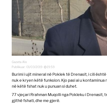
Gazeta Alo
Publikuar: 01/03/2019
19:59
Burimi i ujit mineral në Poklek të Drenasit, i cili ësht
nuk e kryen këtë funksion. Kjo pasi ai u kontaminua n
në këtë fshat nuk u punuan si duhet.
77 vjeçari Rrahman Muqolli nga Pokleku i Drenasit, tre
gjithë fshati, dhe me gjerë.