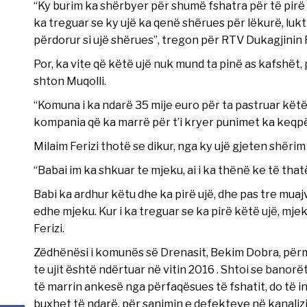
“Ky burim ka shërbyer për shumë fshatra për të pirë k
ka treguar se ky ujë ka qenë shërues për lëkurë, lukth
përdorur si ujë shërues”, tregon për RTV Dukagjinin
Por, ka vite që këtë ujë nuk mund ta pinë as kafshët,
shton Muqolli.
“Komuna i ka ndarë 35 mije euro për ta pastruar këtë 
kompania që ka marrë për t’i kryer punimet ka keqpë
Milaim Ferizi thotë se dikur, nga ky ujë gjeten shëri
“Babai im ka shkuar te mjeku, ai i ka thënë ke të thatë
Babi ka ardhur këtu dhe ka pirë ujë, dhe pas tre muaj
edhe mjeku. Kur i ka treguar se ka pirë këtë ujë, mjek
Ferizi.
Zëdhënësi i komunës së Drenasit, Bekim Dobra, përme
te ujit është ndërtuar në vitin 2016 . Shtoi se banorë
të marrin ankesë nga përfaqësues të fshatit, do të 
buxhet të ndarë, për sanimin e defekteve në kanaliz