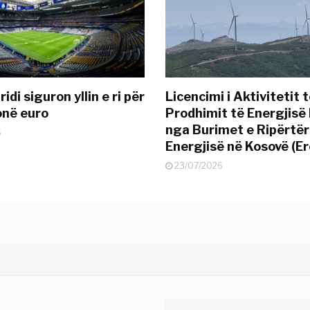
idi siguron yllin e ri për
Licencimi i Aktivitetit 
onë euro
Prodhimit të Energjisë 
nga Burimet e Ripërtë
6
Energjisë në Kosovë (Er
23/07/2026