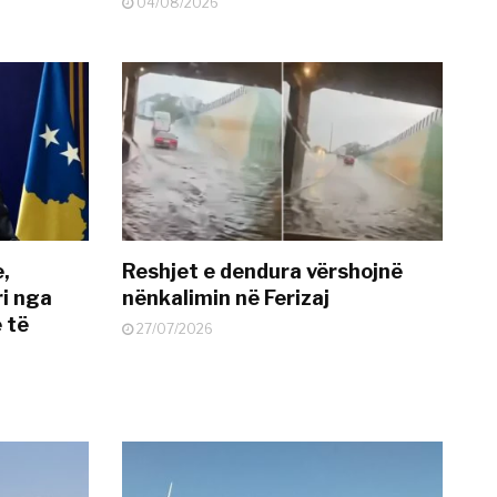
04/08/2026
e,
Reshjet e dendura vërshojnë
i nga
nënkalimin në Ferizaj
 të
27/07/2026