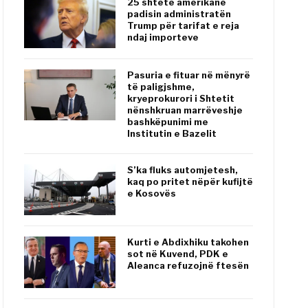
25 shtete amerikane
padisin administratën
Trump për tarifat e reja
ndaj importeve
Pasuria e fituar në mënyrë
të paligjshme,
kryeprokurori i Shtetit
nënshkruan marrëveshje
bashkëpunimi me
Institutin e Bazelit
S’ka fluks automjetesh,
kaq po pritet nëpër kufijtë
e Kosovës
Kurti e Abdixhiku takohen
sot në Kuvend, PDK e
Aleanca refuzojnë ftesën