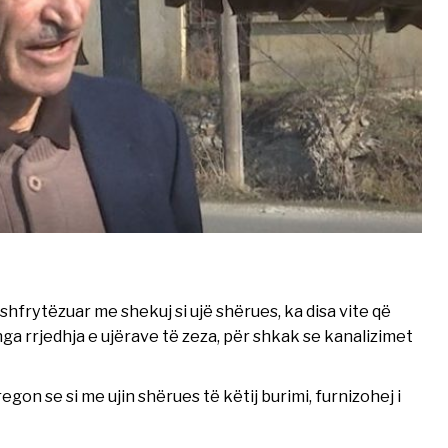
ë shfrytëzuar me shekuj si ujë shërues, ka disa vite që
ga rrjedhja e ujërave të zeza, për shkak se kanalizimet
gon se si me ujin shërues të këtij burimi, furnizohej i