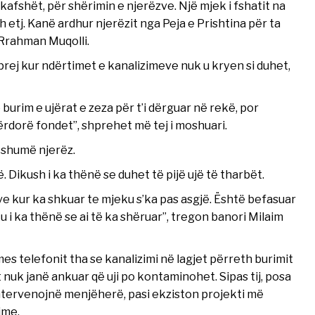
afshët, për shërimin e njerëzve. Një mjek i fshatit na
 etj. Kanë ardhur njerëzit nga Peja e Prishtina për ta
 Rrahman Muqolli.
 prej kur ndërtimet e kanalizimeve nuk u kryen si duhet,
burim e ujërat e zeza për t’i dërguar në rekë, por
rdorë fondet”, shprehet më tej i moshuari.
m shumë njerëz.
. Dikush i ka thënë se duhet të pijë ujë të tharbët.
ve kur ka shkuar te mjeku s’ka pas asgjë. Është befasuar
u i ka thënë se ai të ka shëruar”, tregon banori Milaim
s telefonit tha se kanalizimi në lagjet përreth burimit
t nuk janë ankuar që uji po kontaminohet. Sipas tij, posa
intervenojnë menjëherë, pasi ekziston projekti më
ime.