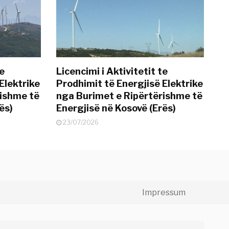
te
Licencimi i Aktivitetit te
Elektrike
Prodhimit të Energjisë Elektrike
rishme të
nga Burimet e Ripërtërishme të
ës)
Energjisë në Kosovë (Erës)
23/07/2026
Impressum