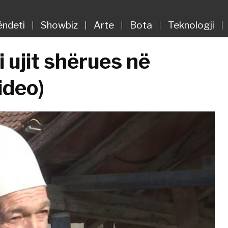
ëndeti
Showbiz
Arte
Bota
Teknologji
 ujit shërues në
ideo)