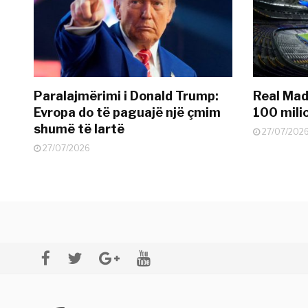
Paralajmërimi i Donald Trump:
Real Madr
Evropa do të paguajë një çmim
100 mili
shumë të lartë
27/07/202
27/07/2026