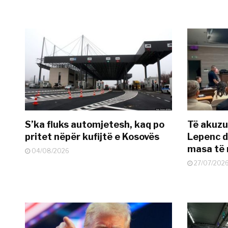
S’ka fluks automjetesh, kaq po
Të akuzua
pritet nëpër kufijtë e Kosovës
Lepenc d
masa të 
04/08/2026
27/07/202