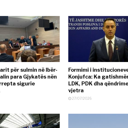
rit për sulmin në Ibër-
Formimi i institucionev
alin para Gjykatës nën
Konjufca: Ka gatishmër
rrepta sigurie
LDK, PDK dha qëndrime
vjetra
6
27/07/2026