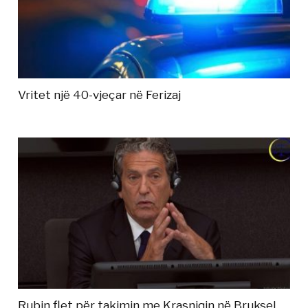
Vritet një 40-vjeçar në Ferizaj
Rubin flet për takimin me Krasniqin në Bruksel