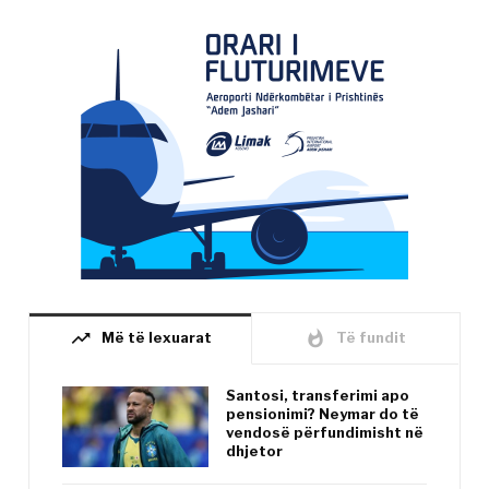
trending_up
whatshot
Më të lexuarat
Të fundit
Santosi, transferimi apo
pensionimi? Neymar do të
vendosë përfundimisht në
dhjetor