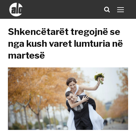
Shkencëtarët tregojnë se
nga kush varet lumturia në
martesë