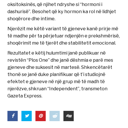
oksitoksinës, që njihet ndryshe si “hormoni i
dashurisë”. Besohet që ky hormon ka rol në lidhjet
shoqërore dhe intime.
Njerëzit me këtë variant të gjeneve kanë prirje më
të madhe për ta përjetuar ndjenjën e prekshmërisë,
shoqërimit me të tjerët dhe stabilitetit emocional.
Rezultatet e këtij hulumtimi janë publikuar në
revistën “Plos One” dhe janë dëshmia e parë mes
gjeneve dhe suksesit në martesë. Shkencëtarët
thonë se janë duke planifikuar që t’i studiojnë
efektet e gjeneve në një grup më të madh të
njerëzve, shkruan “Independent”, transmeton
Gazeta Express.