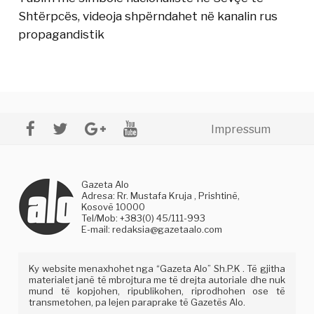
Shtërpcës, videoja shpërndahet në kanalin rus
propagandistik
Impressum
Gazeta Alo
Adresa: Rr. Mustafa Kruja , Prishtinë,
Kosovë 10000
Tel/Mob: +383(0) 45/111-993
E-mail:
redaksia@gazetaalo.com
Ky website menaxhohet nga “Gazeta Alo” Sh.P.K . Të gjitha
materialet janë të mbrojtura me të drejta autoriale dhe nuk
mund të kopjohen, ripublikohen, riprodhohen ose të
transmetohen, pa lejen paraprake të Gazetës Alo.