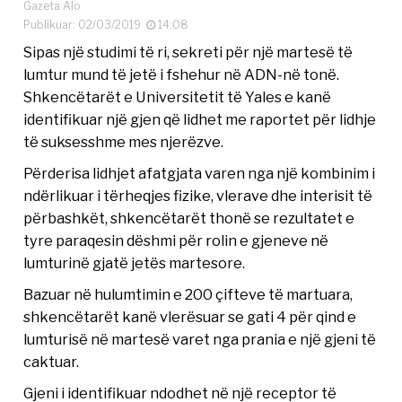
Gazeta Alo
Publikuar: 02/03/2019
14:08
Sipas një studimi të ri, sekreti për një martesë të
lumtur mund të jetë i fshehur në ADN-në tonë.
Shkencëtarët e Universitetit të Yales e kanë
identifikuar një gjen që lidhet me raportet për lidhje
të suksesshme mes njerëzve.
Përderisa lidhjet afatgjata varen nga një kombinim i
ndërlikuar i tërheqjes fizike, vlerave dhe interisit të
përbashkët, shkencëtarët thonë se rezultatet e
tyre paraqesin dëshmi për rolin e gjeneve në
lumturinë gjatë jetës martesore.
Bazuar në hulumtimin e 200 çifteve të martuara,
shkencëtarët kanë vlerësuar se gati 4 për qind e
lumturisë në martesë varet nga prania e një gjeni të
caktuar.
Gjeni i identifikuar ndodhet në një receptor të