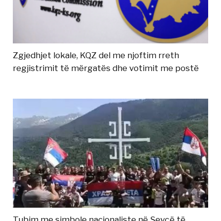
Zgjedhjet lokale, KQZ del me njoftim rreth
regjistrimit të mërgatës dhe votimit me postë
Tubim me simbole nacionaliste në Sevçë të