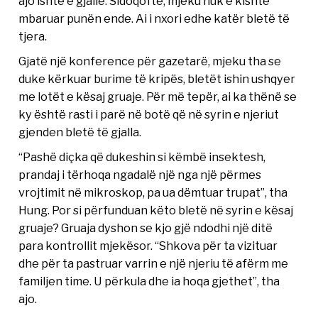
ajo ishte e gjallë. Sidoqoftë, mjeku nuk e kishte
mbaruar punën ende. Ai i nxori edhe katër bletë të
tjera.
Gjatë një konference për gazetarë, mjeku tha se
duke kërkuar burime të kripës, bletët ishin ushqyer
me lotët e kësaj gruaje. Për më tepër, ai ka thënë se
ky është rasti i parë në botë që në syrin e njeriut
gjenden bletë të gjalla.
“Pashë diçka që dukeshin si këmbë insektesh,
prandaj i tërhoqa ngadalë një nga një përmes
vrojtimit në mikroskop, pa ua dëmtuar trupat”, tha
Hung. Por si përfunduan këto bletë në syrin e kësaj
gruaje? Gruaja dyshon se kjo gjë ndodhi një ditë
para kontrollit mjekësor. “Shkova për ta vizituar
dhe për ta pastruar varrin e një njeriu të afërm me
familjen time. U përkula dhe ia hoqa gjethet”, tha
ajo.