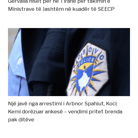
Gërvalla niset për në Tiranë për takimin e
Ministrave të Jashtëm në kuadër të SEECP
Një javë nga arrestimi i Arbnor Spahiut, Koci:
Kemi dorëzuar ankesë – vendimi pritet brenda
pak ditëve