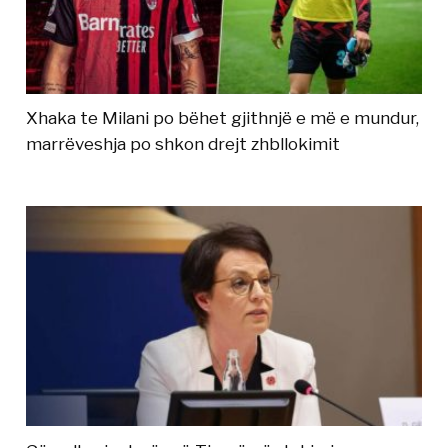
Xhaka te Milani po bëhet gjithnjë e më e mundur,
marrëveshja po shkon drejt zhbllokimit