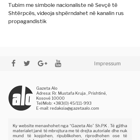
Tubim me simbole nacionaliste në Sevçë të
Shtërpcës, videoja shpërndahet në kanalin rus
propagandistik
Impressum
Gazeta Alo
Adresa: Rr. Mustafa Kruja , Prishtinë,
Kosovë 10000
Tel/Mob: +383(0) 45/111-993
E-mail:
redaksia@gazetaalo.com
Ky website menaxhohet nga “Gazeta Alo” Sh.P.K . Të gjitha
materialet janë të mbrojtura me të drejta autoriale dhe nuk
mund të kopjohen, ripublikohen, riprodhohen ose të