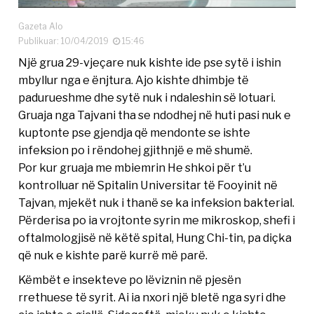
Gazeta Alo
Publikuar: 10/04/2019
15:46
Një grua 29-vjeçare nuk kishte ide pse sytë i ishin
mbyllur nga e ënjtura. Ajo kishte dhimbje të
padurueshme dhe sytë nuk i ndaleshin së lotuari.
Gruaja nga Tajvani tha se ndodhej në huti pasi nuk e
kuptonte pse gjendja që mendonte se ishte
infeksion po i rëndohej gjithnjë e më shumë.
Por kur gruaja me mbiemrin He shkoi për t’u
kontrolluar në Spitalin Universitar të Fooyinit në
Tajvan, mjekët nuk i thanë se ka infeksion bakterial.
Përderisa po ia vrojtonte syrin me mikroskop, shefi i
oftalmologjisë në këtë spital, Hung Chi-tin, pa diçka
që nuk e kishte parë kurrë më parë.
Këmbët e insekteve po lëviznin në pjesën
rrethuese të syrit. Ai ia nxori një bletë nga syri dhe