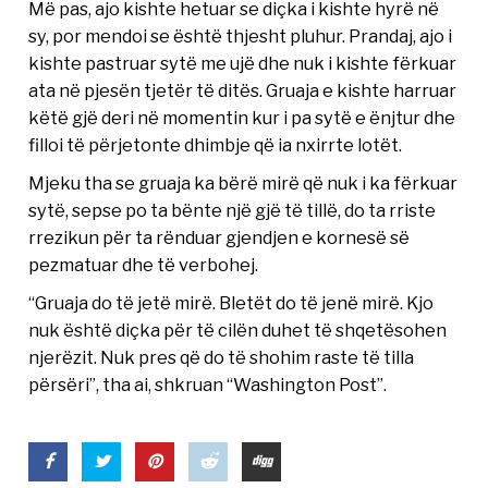
Më pas, ajo kishte hetuar se diçka i kishte hyrë në
sy, por mendoi se është thjesht pluhur. Prandaj, ajo i
kishte pastruar sytë me ujë dhe nuk i kishte fërkuar
ata në pjesën tjetër të ditës. Gruaja e kishte harruar
këtë gjë deri në momentin kur i pa sytë e ënjtur dhe
filloi të përjetonte dhimbje që ia nxirrte lotët.
Mjeku tha se gruaja ka bërë mirë që nuk i ka fërkuar
sytë, sepse po ta bënte një gjë të tillë, do ta rriste
rrezikun për ta rënduar gjendjen e kornesë së
pezmatuar dhe të verbohej.
“Gruaja do të jetë mirë. Bletët do të jenë mirë. Kjo
nuk është diçka për të cilën duhet të shqetësohen
njerëzit. Nuk pres që do të shohim raste të tilla
përsëri”, tha ai, shkruan “Washington Post”.