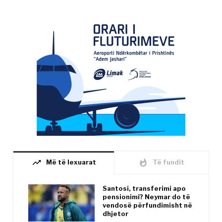
trending_up
whatshot
Më të lexuarat
Të fundit
Santosi, transferimi apo
pensionimi? Neymar do të
vendosë përfundimisht në
dhjetor