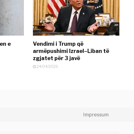
en e
Vendimi i Trump që
armëpushimi Izrael–Liban të
zgjatet për 3 javë
24/04/2026
Impressum