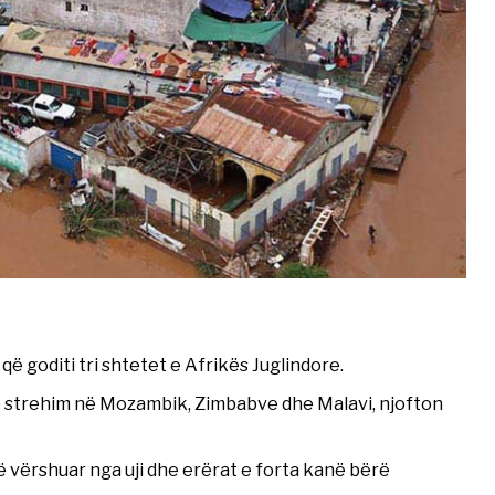
ë goditi tri shtetet e Afrikës Juglindore.
he strehim në Mozambik, Zimbabve dhe Malavi, njofton
ë vërshuar nga uji dhe erërat e forta kanë bërë