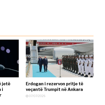
 jetë
Erdogan i rezervon pritje të
 i
veçantë Trumpit në Ankara
r
07/07/2026