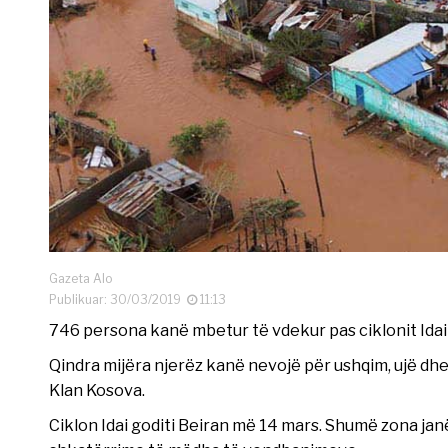
Gazeta Alo
Publikuar: 30/03/2019
11:13
746 persona kanë mbetur të vdekur pas ciklonit Idai q
Qindra mijëra njerëz kanë nevojë për ushqim, ujë d
Klan Kosova.
Ciklon Idai goditi Beiran më 14 mars. Shumë zona jan