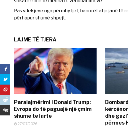
shkatërrime të mëdha të vendbanimeve.
Pas vdekjeve nga përmbytjet, banorët atje janë të 
përhapur shumë shpejt.
LAJME TË TJERA
Paralajmërimi i Donald Trump:
Bombardi
Evropa do të paguajë një çmim
kërcënon
shumë të lartë
dhe gazi”
përmes 
27/07/2026