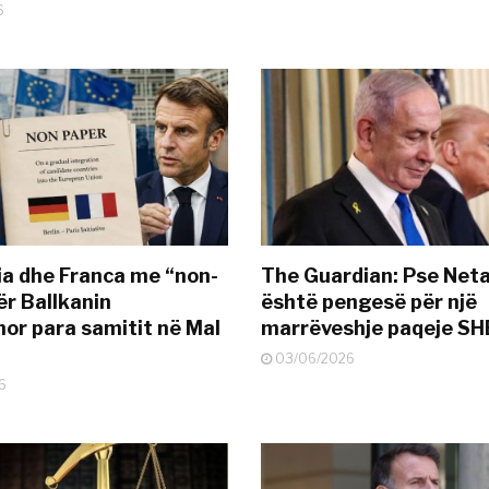
6
a dhe Franca me “non-
The Guardian: Pse Net
ër Ballkanin
është pengesë për një
or para samitit në Mal
marrëveshje paqeje SH
03/06/2026
6