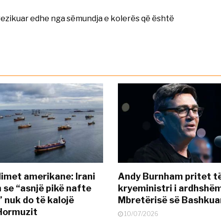
rrezikuar edhe nga sëmundja e kolerës që është
met amerikane: Irani
Andy Burnham pritet të
 se “asnjë pikë nafte
kryeministri i ardhshëm
 nuk do të kalojë
Mbretërisë së Bashkua
Hormuzit
10/07/2026