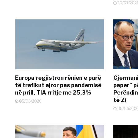
20/07/202
Europa regjistron rënien e parë
Gjermani
të trafikut ajror pas pandemisë
paper” p
në prill, TIA rritje me 25.3%
Perëndim
të Zi
05/06/2026
05/06/202