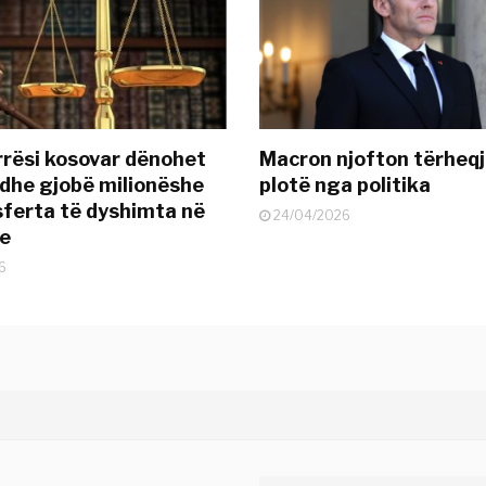
rësi kosovar dënohet
Macron njofton tërheqj
dhe gjobë milionëshe
plotë nga politika
sferta të dyshimta në
24/04/2026
je
6