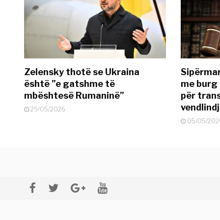
Zelensky thotë se Ukraina
Sipërmar
është ”e gatshme të
me burg 
mbështesë Rumaninë”
për tran
vendlind
29/05/2026
05/05/202