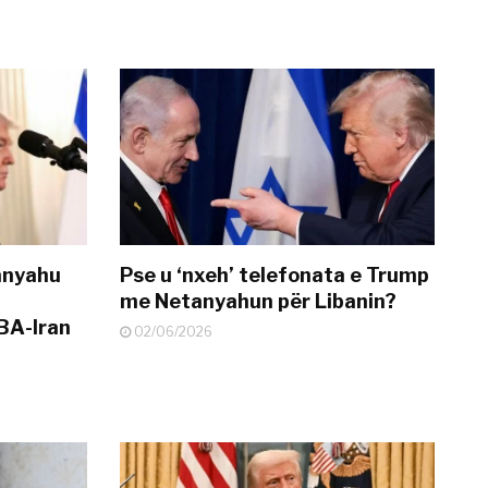
anyahu
Pse u ‘nxeh’ telefonata e Trump
me Netanyahun për Libanin?
BA-Iran
02/06/2026