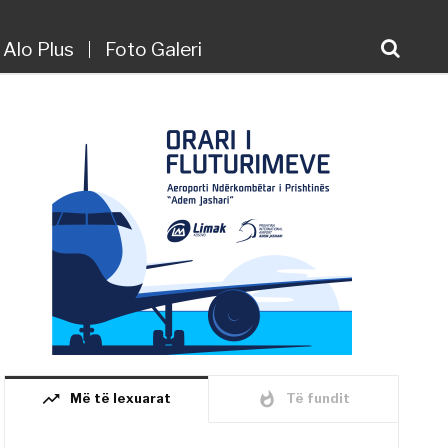
Alo Plus
Foto Galeri
trending_up
whatshot
Më të lexuarat
Të fundit