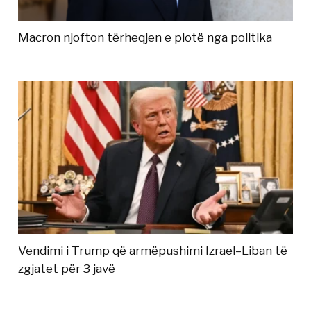
Macron njofton tërheqjen e plotë nga politika
Vendimi i Trump që armëpushimi Izrael–Liban të
zgjatet për 3 javë