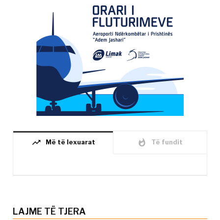
trending_up
whatshot
Më të lexuarat
Të fundit
LAJME TË TJERA