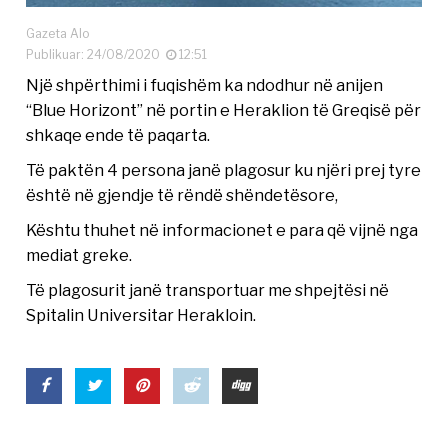
Gazeta Alo
Publikuar: 24/08/2020
12:51
Një shpërthimi i fuqishëm ka ndodhur në anijen
“Blue Horizont” në portin e Heraklion të Greqisë për
shkaqe ende të paqarta.
Të paktën 4 persona janë plagosur ku njëri prej tyre
është në gjendje të rëndë shëndetësore,
Kështu thuhet në informacionet e para që vijnë nga
mediat greke.
Të plagosurit janë transportuar me shpejtësi në
Spitalin Universitar Herakloin.