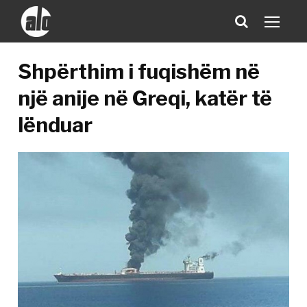
Shpërthim i fuqishëm në
një anije në Greqi, katër të
lënduar