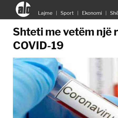
Lajme
Sport
Ekonomi
Shë
Shteti me vetëm një r
COVID-19