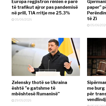
Europa regjistron rënien e parë
Gjermani
të trafikut ajror pas pandemisë
paper” p
në prill, TIA rritje me 25.3%
Perëndim
të Zi
05/06/2026
05/06/202
Zelensky thotë se Ukraina
Sipërmar
është ”e gatshme të
me burg 
mbështesë Rumaninë”
për tran
vendlind
29/05/2026