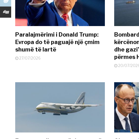
Paralajmërimi i Donald Trump:
Bombardi
Evropa do të paguajë një çmim
kërcënon
shumë të lartë
dhe gazi”
përmes 
27/07/2026
20/07/202