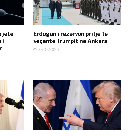
 jetë
Erdogan i rezervon pritje të
 i
veçantë Trumpit në Ankara
r
07/07/2026