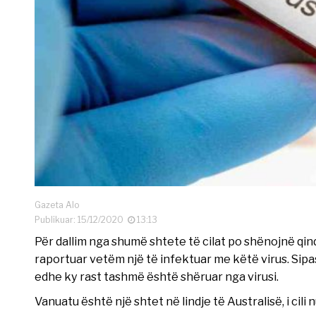
Gazeta Alo
Publikuar: 15/12/2020
13:13
Për dallim nga shumë shtete të cilat po shënojnë qin
raportuar vetëm një të infektuar me këtë virus. Sipa
edhe ky rast tashmë është shëruar nga virusi.
Vanuatu është një shtet në lindje të Australisë, i ci