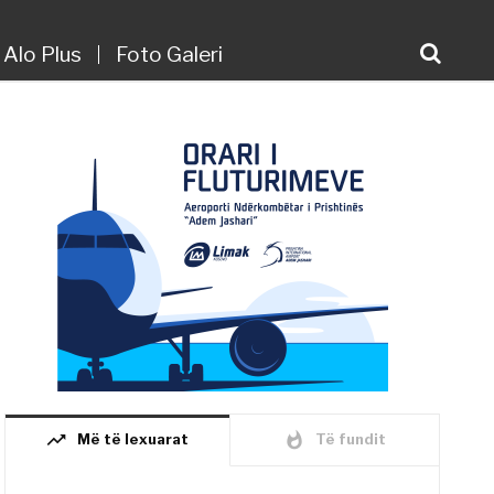
Alo Plus
Foto Galeri
trending_up
whatshot
Më të lexuarat
Të fundit