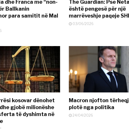
a dhe Franca me “non-
The Guardian: Pse Net
ër Ballkanin
është pengesë për një
or para samitit në Mal
marrëveshje paqeje SH
03/06/2026
6
rësi kosovar dënohet
Macron njofton tërheqj
dhe gjobë milionëshe
plotë nga politika
sferta të dyshimta në
24/04/2026
je