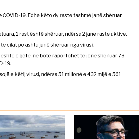
me COVID-19. Edhe këto dy raste tashmë janë shëruar
tuara, 1 rast është shëruar, ndërsa 2 janë raste aktive.
të cilat po ashtu janë shëruar nga virusi.
 është e qetë, në botë raportohet të jenë shënuar 73
D-19.
jë e këtij virusi, ndërsa 51 milionë e 432 mijë e 561