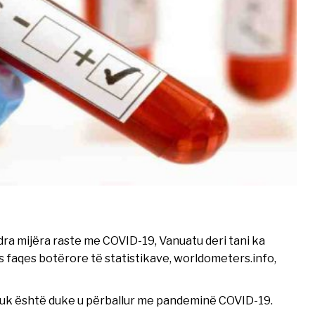
dra mijëra raste me COVID-19, Vanuatu deri tani ka
s faqes botërore të statistikave, worldometers.info,
li nuk është duke u përballur me pandeminë COVID-19.