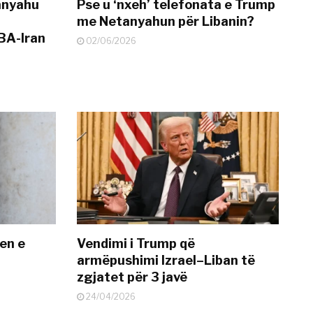
anyahu
Pse u ‘nxeh’ telefonata e Trump
me Netanyahun për Libanin?
BA-Iran
02/06/2026
en e
Vendimi i Trump që
armëpushimi Izrael–Liban të
zgjatet për 3 javë
24/04/2026