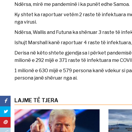
Ndërsa, mirë me pandeminë i ka punët edhe Samoa.
Ky shtet ka raportuar vetëm 2 raste të infektuara 
nga virusi.
Ndërsa, Wallis and Futuna ka shënuar 3 raste të infek
Ishujt Marshall kanë raportuar 4 raste të infektuara, 
Derisa në këto shtete gjendja sa i përket pandemisë
milionë e 292 mijë e 371 raste të infektuara me COVI
1 milionë e 630 mijë e 579 persona kanë vdekur si paso
persona janë shëruar nga ai.
LAJME TË TJERA