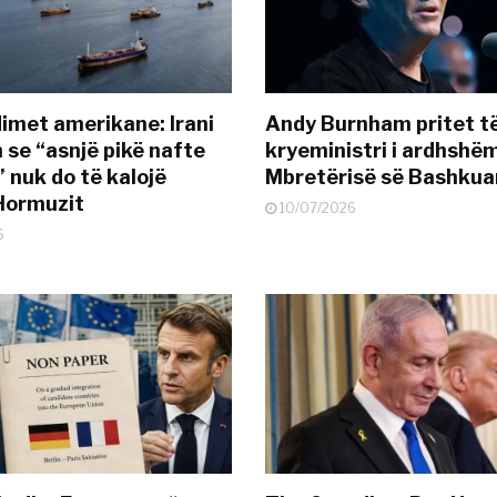
met amerikane: Irani
Andy Burnham pritet të
 se “asnjë pikë nafte
kryeministri i ardhshëm
 nuk do të kalojë
Mbretërisë së Bashkua
Hormuzit
10/07/2026
6