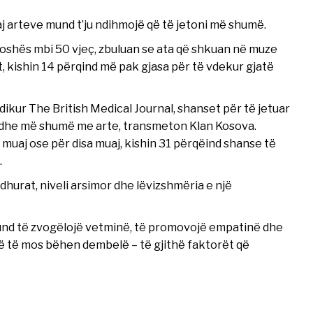
aj arteve mund t’ju ndihmojë që të jetoni më shumë.
oshës mbi 50 vjeç, zbuluan se ata që shkuan në muze
, kishin 14 përqind më pak gjasa për të vdekur gjatë
, dikur The British Medical Journal, shanset për të jetuar
edhe më shumë me arte, transmeton Klan Kosova.
muaj ose për disa muaj, kishin 31 përqëind shanse të
.
hurat, niveli arsimor dhe lëvizshmëria e një
mund të zvogëlojë vetminë, të promovojë empatinë dhe
 që të mos bëhen dembelë – të gjithë faktorët që