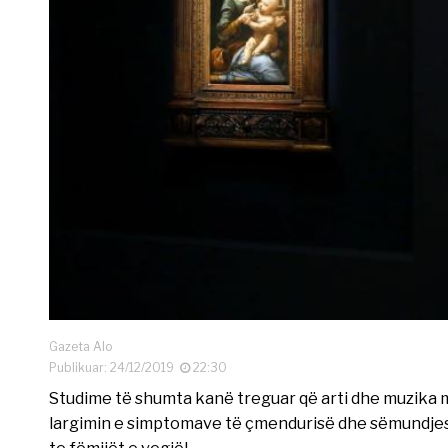
Gazeta Alo
Publikuar: 24/12/2019
22:30
Studime të shumta kanë treguar që arti dhe muzika 
largimin e simptomave të çmendurisë dhe sëmundjes s
te fëmijët e vegjël.