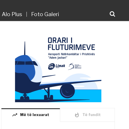
Alo Plus
Foto Galeri
trending_up
whatshot
Më të lexuarat
Të fundit