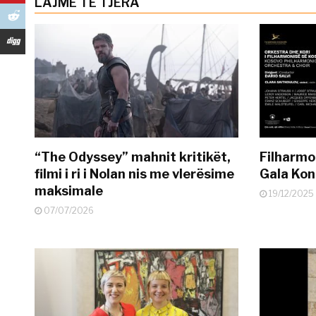
LAJME TË TJERA
“The Odyssey” mahnit kritikët,
Filharmo
filmi i ri i Nolan nis me vlerësime
Gala Kon
maksimale
19/12/2025
07/07/2026