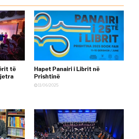
rit të
Hapet Panairi i Librit në
jetra
Prishtinë
11/06/2025