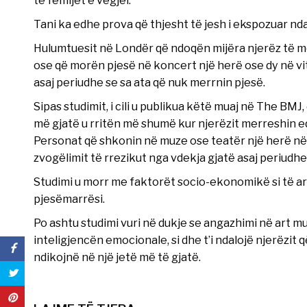
Tani ka edhe prova që thjesht të jesh i ekspozuar nd
Hulumtuesit në Londër që ndoqën mijëra njerëz të m
ose që morën pjesë në koncert një herë ose dy në vit
asaj periudhe se sa ata që nuk merrnin pjesë.
Sipas studimit, i cili u publikua këtë muaj në The BMJ
më gjatë u rritën më shumë kur njerëzit merreshin 
Personat që shkonin në muze ose teatër një herë në 
zvogëlimit të rrezikut nga vdekja gjatë asaj periudhe
Studimi u morr me faktorët socio-ekonomikë si të ard
pjesëmarrësi.
Po ashtu studimi vuri në dukje se angazhimi në art 
inteligjencën emocionale, si dhe t’i ndalojë njerëzit
ndikojnë në një jetë më të gjatë.