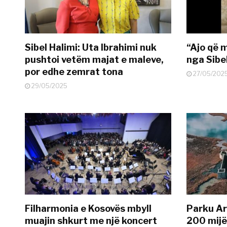
Sibel Halimi: Uta Ibrahimi nuk
“Ajo që 
pushtoi vetëm majat e maleve,
nga Sibe
por edhe zemrat tona
27/05/202
29/05/2025
Filharmonia e Kosovës mbyll
Parku Ar
muajin shkurt me një koncert
200 mijë 