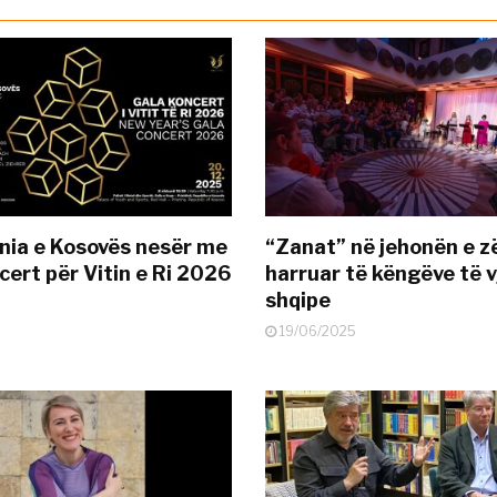
nia e Kosovës nesër me
“Zanat” në jehonën e zë
cert për Vitin e Ri 2026
harruar të këngëve të v
shqipe
19/06/2025