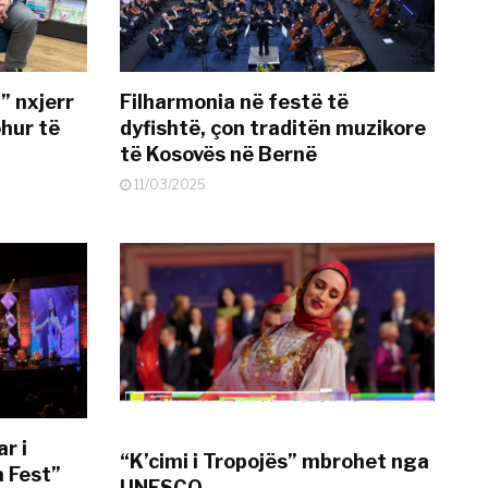
” nxjerr
Filharmonia në festë të
ohur të
dyfishtë, çon traditën muzikore
të Kosovës në Bernë
11/03/2025
r i
“K’cimi i Tropojës” mbrohet nga
a Fest”
UNESCO