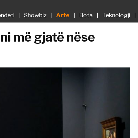
ndeti
Showbiz
Arte
Bota
Teknologji
oni më gjatë nëse