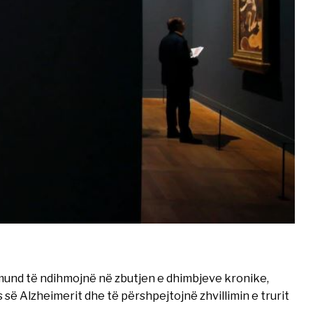
mund të ndihmojnë në zbutjen e dhimbjeve kronike,
ë Alzheimerit dhe të përshpejtojnë zhvillimin e trurit