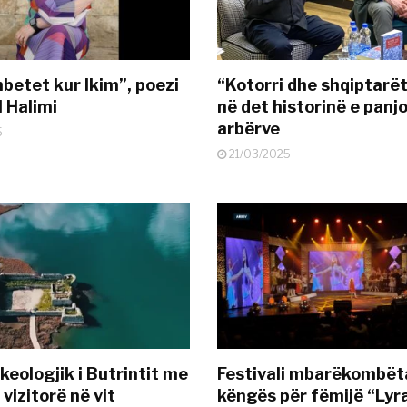
mbetet kur Ikim”, poezi
“Kotorri dhe shqiptarët
l Halimi
në det historinë e panj
arbërve
5
21/03/2025
keologjik i Butrintit me
Festivali mbarëkombëta
vizitorë në vit
këngës për fëmijë “Lyr