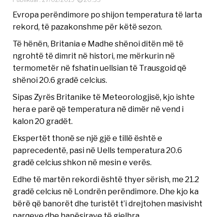
Evropa perëndimore po shijon temperatura të larta
rekord, të pazakonshme për këtë sezon.
Të hënën, Britania e Madhe shënoi ditën më të
ngrohtë të dimrit në histori, me mërkurin në
termometër në fshatin uellsian të Trausgoid që
shënoi 20.6 gradë celcius.
Sipas Zyrës Britanike të Meteorologjisë, kjo ishte
hera e parë që temperatura në dimër në vend i
kalon 20 gradët.
Ekspertët thonë se një gjë e tillë është e
paprecedentë, pasi në Uells temperatura 20.6
gradë celcius shkon në mesin e verës.
Edhe të martën rekordi është thyer sërish, me 21.2
gradë celcius në Londrën perëndimore. Dhe kjo ka
bërë që banorët dhe turistët t’i drejtohen masivisht
parqeve dhe hapësirave të gjelbra.