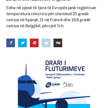
Edhe në pjesë të tjera të Evropës janë regjistruar
temperatura rekord si për shembull 25 gradë
celcius në Spanjë, 21 në Francë dhe 18.8 gradë
celcius në Belgjikë, përcjell Tch.