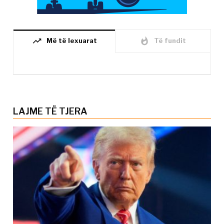
trending_up
whatshot
Më të lexuarat
Të fundit
LAJME TË TJERA