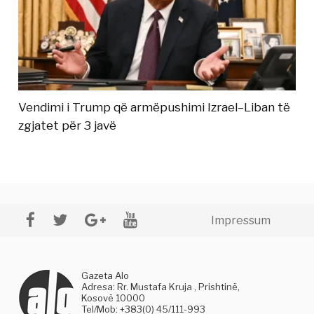
Vendimi i Trump që armëpushimi Izrael–Liban të
zgjatet për 3 javë
Impressum
Gazeta Alo
Adresa: Rr. Mustafa Kruja , Prishtinë,
Kosovë 10000
Tel/Mob: +383(0) 45/111-993