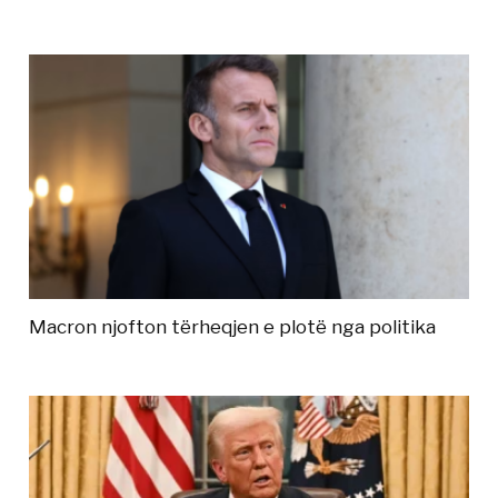
Macron njofton tërheqjen e plotë nga politika