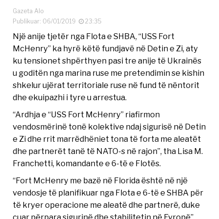
Gazeta Alo
Publikuar: 06/01/2019
23:35
Një anije tjetër nga Flota e SHBA, “USS Fort
McHenry” ka hyrë këtë fundjavë në Detin e Zi, aty
ku tensionet shpërthyen pasi tre anije të Ukrainës
u goditën nga marina ruse me pretendimin se kishin
shkelur ujërat territoriale ruse në fund të nëntorit
dhe ekuipazhi i tyre u arrestua.
“Ardhja e “USS Fort McHenry” riafirmon
vendosmërinë tonë kolektive ndaj sigurisë në Detin
e Zi dhe rrit marrëdhëniet tona të forta me aleatët
dhe partnerët tanë të NATO-s në rajon”, tha Lisa M.
Franchetti, komandante e 6-të e Flotës.
“Fort McHenry me bazë në Florida është në një
vendosje të planifikuar nga Flota e 6-të e SHBA për
të kryer operacione me aleatë dhe partnerë, duke
çuar përpara sigurinë dhe stabilitetin në Evropë”,