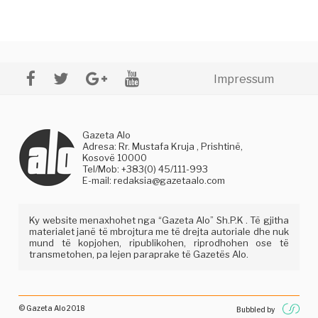
Impressum
Gazeta Alo
Adresa: Rr. Mustafa Kruja , Prishtinë,
Kosovë 10000
Tel/Mob: +383(0) 45/111-993
E-mail:
redaksia@gazetaalo.com
Ky website menaxhohet nga “Gazeta Alo” Sh.P.K . Të gjitha
materialet janë të mbrojtura me të drejta autoriale dhe nuk
mund të kopjohen, ripublikohen, riprodhohen ose të
transmetohen, pa lejen paraprake të Gazetës Alo.
© Gazeta Alo 2018
Bubbled by