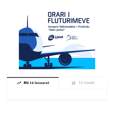
trending_up
whatshot
Më të lexuarat
Të fundit