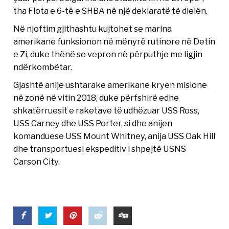
tha Flota e 6-të e SHBA në një deklaratë të dielën.
Në njoftim gjithashtu kujtohet se marina
amerikane funksionon në mënyrë rutinore në Detin
e Zi, duke thënë se vepron në përputhje me ligjin
ndërkombëtar.
Gjashtë anije ushtarake amerikane kryen misione
në zonë në vitin 2018, duke përfshirë edhe
shkatërruesit e raketave të udhëzuar USS Ross,
USS Carney dhe USS Porter, si dhe anijen
komanduese USS Mount Whitney, anija USS Oak Hill
dhe transportuesi ekspeditiv i shpejtë USNS
Carson City.