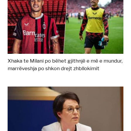
Xhaka te Milani po bëhet gjithnjë e më e mundur,
marrëveshja po shkon drejt zhbllokimit