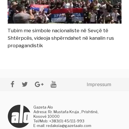
Tubim me simbole nacionaliste në Sevçë të
Shtërpcës, videoja shpërndahet në kanalin rus
propagandistik
Impressum
Gazeta Alo
Adresa: Rr. Mustafa Kruja , Prishtinë,
Kosovë 10000
Tel/Mob: +383(0) 45/111-993
E-mail:
redaksia@gazetaalo.com