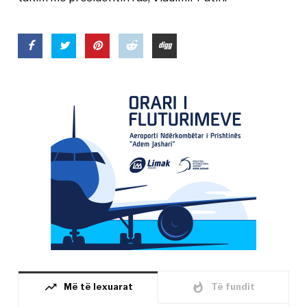
trending_up
whatshot
Më të lexuarat
Të fundit