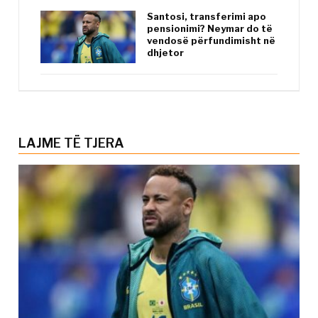
Santosi, transferimi apo
pensionimi? Neymar do të
vendosë përfundimisht në
dhjetor
LAJME TË TJERA