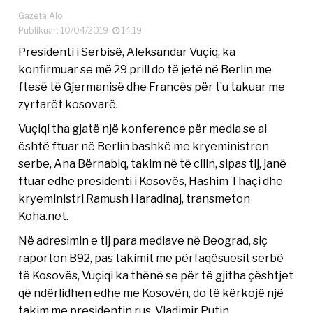
Gazeta Alo
Publikuar: 10/04/2019
14:19
Presidenti i Serbisë, Aleksandar Vuçiq, ka
konfirmuar se më 29 prill do të jetë në Berlin me
ftesë të Gjermanisë dhe Francës për t’u takuar me
zyrtarët kosovarë.
Vuçiqi tha gjatë një konference për media se ai
është ftuar në Berlin bashkë me kryeministren
serbe, Ana Bërnabiq, takim në të cilin, sipas tij, janë
ftuar edhe presidenti i Kosovës, Hashim Thaçi dhe
kryeministri Ramush Haradinaj, transmeton
Koha.net.
Në adresimin e tij para mediave në Beograd, siç
raporton B92, pas takimit me përfaqësuesit serbë
të Kosovës, Vuçiqi ka thënë se për të gjitha çështjet
që ndërlidhen edhe me Kosovën, do të kërkojë një
takim me presidentin rus, Vladimir Putin.