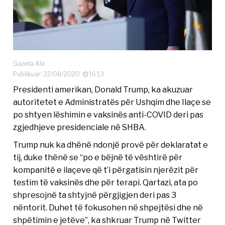
Gazeta Alo
Publikuar: 22/08/2020
16:13
Presidenti amerikan, Donald Trump, ka akuzuar
autoritetet e Administratës për Ushqim dhe Ilaçe se
po shtyen lëshimin e vaksinës anti-COVID deri pas
zgjedhjeve presidenciale në SHBA.
Trump nuk ka dhënë ndonjë provë për deklaratat e
tij, duke thënë se “po e bëjnë të vështirë për
kompanitë e ilaçeve që t’i përgatisin njerëzit për
testim të vaksinës dhe për terapi. Qartazi, ata po
shpresojnë ta shtyjnë përgjigjen deri pas 3
nëntorit. Duhet të fokusohen në shpejtësi dhe në
shpëtimin e jetëve”, ka shkruar Trump në Twitter