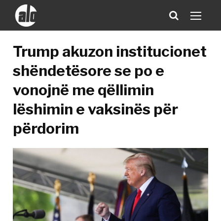
Trump akuzon institucionet
shëndetësore se po e
vonojnë me qëllimin
lëshimin e vaksinës për
përdorim