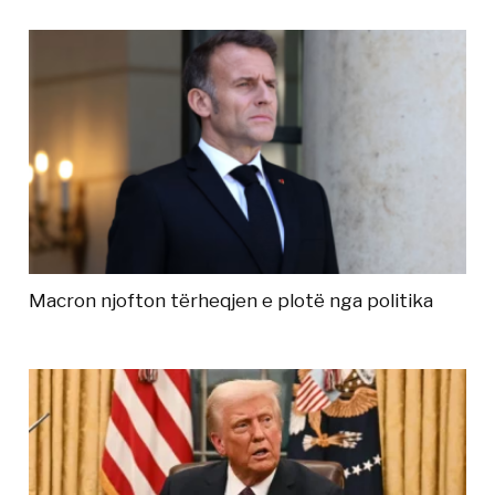
Macron njofton tërheqjen e plotë nga politika