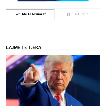
trending_up
whatshot
Më të lexuarat
Të fundit
LAJME TË TJERA