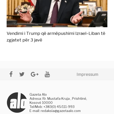
Vendimi i Trump që armëpushimi Izrael–Liban të
zgjatet për 3 javë
Impressum
Gazeta Alo
Adresa: Rr. Mustafa Kruja , Prishtinë,
Kosovë 10000
Tel/Mob: +383(0) 45/111-993
E-mail:
redaksia@gazetaalo.com