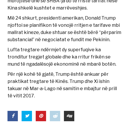
mbrojtëse dhe se SHBA-ja do të rriste tarifat nëse
Kina shkelë kushtet e marrëveshjes.
Më 24 shkurt, presidenti amerikan, Donald Trump
njoftoi se planifikon të vonojë rritjen e tarifave mbi
mallrat kineze, duke shtuar se është bërë “përparim
substancial” në negociatat e fundit me Pekinin.
Lufta tregtare ndërmjet dy superfuqive ka
tronditur tregjet globale dhe ka rritur frikën se
mund të ngadalësojë ekonominë në mbarë botën.
Për një kohë të gjatë, Trump është ankuar për
praktikat tregtare të Kinës. Trump dhe Xi ishin
takuar në Mar-a-Lago në samitin e mbajtur në prill
të vitit 2017.