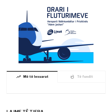
trending_up
whatshot
Më të lexuarat
Të fundit
LAJME TË TJERA