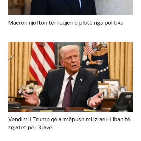
Macron njofton tërheqjen e plotë nga politika
Vendimi i Trump që armëpushimi Izrael–Liban të
zgjatet për 3 javë