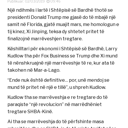
Publikuar: 02/03/2019
09:46
Një ndihmës i lartë i Shtëpisë së Bardhë thotë se
presidenti Donald Trump me gjasë do të mbajë një
samit në Florida, gjatë muajit mars, me homologun e
tij kinez, Xi Jinping, teksa dy shtetet pritet të
finalizojnë marrëveshjen tregtare.
Këshilltari për ekonomi i Shtëpisë së Bardhë, Larry
Kudlow tha për Fox Business se Trump dhe Xi mund
të nënshkruajnë një marrëveshje të re, kur ata të
takohen në Mar-a-Lago.
“Ende nuk është definitive… por, unë mendoj se
mund të pritet në një e tillë”, u shpreh Kudlow.
Kudlow tha se marrëveshja e re tregtare do të
paraqiste “një revolucion” në marrëdhëniet
tregtare SHBA-Kinë.
Ai tha se marrëveshja do të përfshinte masa