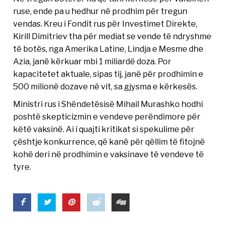
ruse, ende pa u hedhur në prodhim për tregun
vendas. Kreu i Fondit rus për Investimet Direkte,
Kirill Dimitriev tha për mediat se vende të ndryshme
të botës, nga Amerika Latine, Lindja e Mesme dhe
Azia, janë kërkuar mbi 1 miliardë doza. Por
kapacitetet aktuale, sipas tij, janë për prodhimin e
500 milionë dozave në vit, sa gjysma e kërkesës.
Ministri rus i Shëndetësisë Mihail Murashko hodhi
poshtë skepticizmin e vendeve perëndimore për
këtë vaksinë. Ai i quajti kritikat si spekulime për
çështje konkurrence, që kanë për qëllim të fitojnë
kohë deri në prodhimin e vaksinave të vendeve të
tyre.