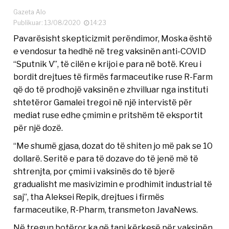
Gazeta Alo
Publikuar: 13/08/2020
14:23
Pavarësisht skepticizmit perëndimor, Moska është
e vendosur ta hedhë në treg vaksinën anti-COVID
“Sputnik V”, të cilën e krijoi e para në botë. Kreu i
bordit drejtues të firmës farmaceutike ruse R-Farm
që do të prodhojë vaksinën e zhvilluar nga instituti
shtetëror Gamalei tregoi në një intervistë për
mediat ruse edhe çmimin e pritshëm të eksportit
për një dozë.
“Me shumë gjasa, dozat do të shiten jo më pak se 10
dollarë. Seritë e para të dozave do të jenë më të
shtrenjta, por çmimi i vaksinës do të bjerë
gradualisht me masivizimin e prodhimit industrial të
saj”, tha Aleksei Repik, drejtues i firmës
farmaceutike, R-Pharm, transmeton JavaNews.
Në tregun botëror ka që tani kërkesë për vaksinën