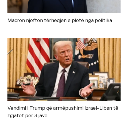
Macron njofton tërheqjen e plotë nga politika
Vendimi i Trump që armëpushimi Izrael–Liban të
zgjatet për 3 javë