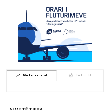
trending_up
whatshot
Më të lexuarat
Të fundit
LAJME TË TJERA