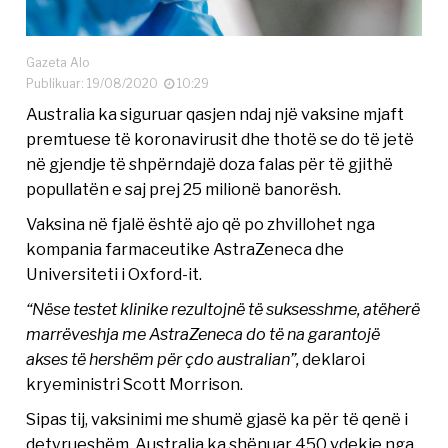
Gazeta Alo
Publikuar: 19/08/2020
10:29
Australia ka siguruar qasjen ndaj një vaksine mjaft
premtuese të koronavirusit dhe thotë se do të jetë
në gjendje të shpërndajë doza falas për të gjithë
popullatën e saj prej 25 milionë banorësh.
Vaksina në fjalë është ajo që po zhvillohet nga
kompania farmaceutike AstraZeneca dhe
Universiteti i Oxford-it.
“Nëse testet klinike rezultojnë të suksesshme, atëherë
marrëveshja me AstraZeneca do të na garantojë
akses të hershëm për çdo australian”,
deklaroi
kryeministri Scott Morrison.
Sipas tij, vaksinimi me shumë gjasë ka për të qenë i
detyrueshëm. Australia ka shënuar 450 vdekje nga