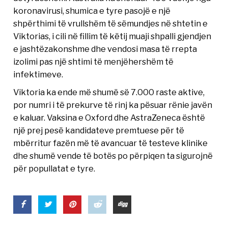
koronavirusi, shumica e tyre pasojë e një
shpërthimi të vrullshëm të sëmundjes në shtetin e
Viktorias, i cili në fillim të këtij muaji shpalli gjendjen
e jashtëzakonshme dhe vendosi masa të rrepta
izolimi pas një shtimi të menjëhershëm të
infektimeve.
Viktoria ka ende më shumë së 7.000 raste aktive,
por numri i të prekurve të rinj ka pësuar rënie javën
e kaluar. Vaksina e Oxford dhe AstraZeneca është
një prej pesë kandidateve premtuese për të
mbërritur fazën më të avancuar të testeve klinike
dhe shumë vende të botës po përpiqen ta sigurojnë
për popullatat e tyre.