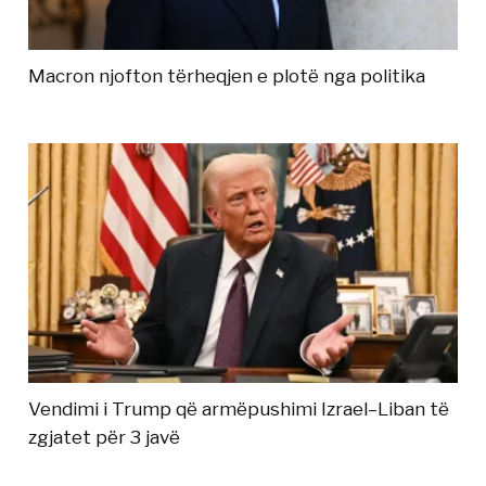
Macron njofton tërheqjen e plotë nga politika
Vendimi i Trump që armëpushimi Izrael–Liban të
zgjatet për 3 javë