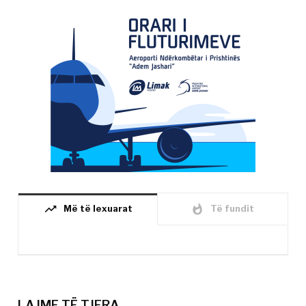
trending_up
whatshot
Më të lexuarat
Të fundit
LAJME TË TJERA