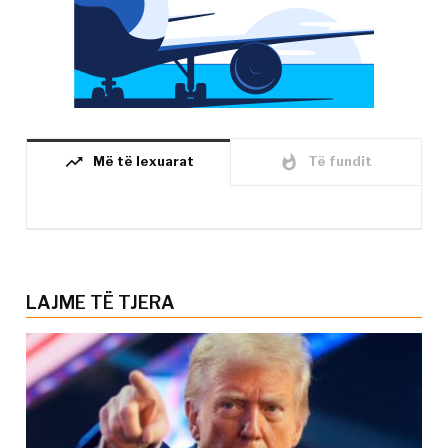
trending_up
whatshot
Më të lexuarat
Të fundit
LAJME TË TJERA