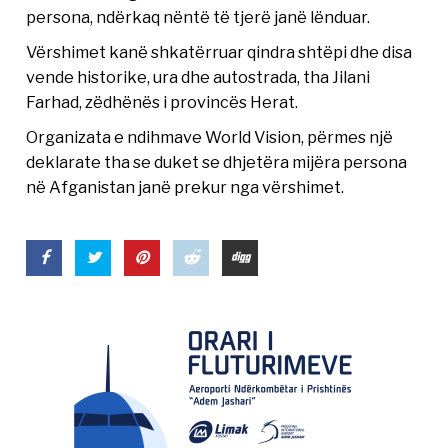
persona, ndërkaq nëntë të tjerë janë lënduar.
Vërshimet kanë shkatërruar qindra shtëpi dhe disa
vende historike, ura dhe autostrada, tha Jilani
Farhad, zëdhënës i provincës Herat.
Organizata e ndihmave World Vision, përmes një
deklarate tha se duket se dhjetëra mijëra persona
në Afganistan janë prekur nga vërshimet.