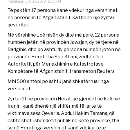
Publikuar: 30/03/2019
10:04
Të paktën 17 persona kanë vdekur nga vërshimet
në perëndim të Afganistanit, ka thënë një zyrtar
qeveritar.
Në vërshimet, që nisën dy ditë më parë, 12 persona
humbën jetën në provincën Jawzjan, dy të tjerë në
Badgihis, dhe po ashtu dy persona humbën jetën në
provincën Herat, tha Shir Khani, zëdhënës i
Autoritetit për Menaxhimin e Katastrofave
Kombëtare të Afganistanit, transmeton Reuters.
Mbi 500 shtëpi po ashtu janë shkatërruar nga
vërshimet.
Zyrtarët në provincën Herat, që gjendet në kufi me
Iranin, kanë dhënë një shifër më të lartë të
viktimave sesa Qeveria. Abdul Hakim Tamana, që
është shef i shëndetit publik në këtë provincë, tha
se në Herat nga vërshimet kanë vdekur tetë