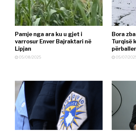
Pamje nga ara ku u gjet i
Bora zbar
varrosur Enver Bajraktari në
Turqisë k
Lipjan
përballe
05/08/2025
05/07/202