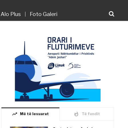
Alo Plus
Foto Galeri
trending_up
whatshot
Më të lexuarat
Të fundit