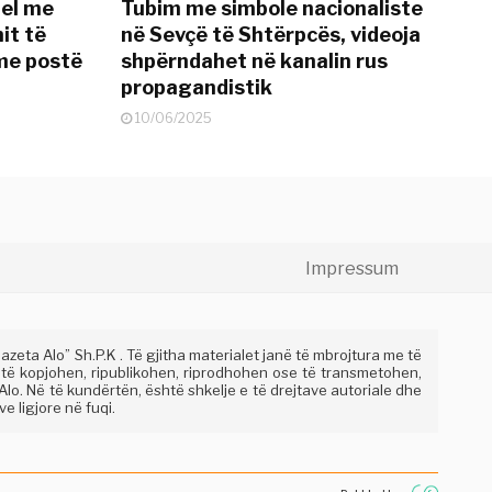
del me
Tubim me simbole nacionaliste
it të
në Sevçë të Shtërpcës, videoja
me postë
shpërndahet në kanalin rus
propagandistik
10/06/2025
Impressum
eta Alo” Sh.P.K . Të gjitha materialet janë të mbrojtura me të
 të kopjohen, ripublikohen, riprodhohen ose të transmetohen,
lo. Në të kundërtën, është shkelje e të drejtave autoriale dhe
e ligjore në fuqi.