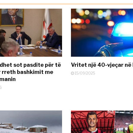
dhet sot pasdite për të
Vritet një 40-vjeçar në 
 rreth bashkimit me
15/09/2025
smanin
6