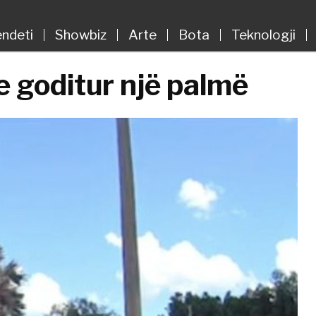
ndeti
Showbiz
Arte
Bota
Teknologji
e goditur një palmë