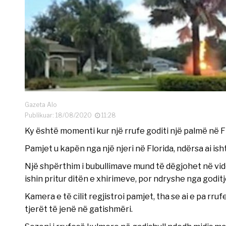
Gazeta Alo
Publikuar: 18/08/2020
11:28
Ky është momenti kur një rrufe goditi një palmë në Fl
Pamjet u kapën nga një njeri në Florida, ndërsa ai ish
Një shpërthim i bubullimave mund të dëgjohet në vid
ishin pritur ditën e xhirimeve, por ndryshe nga goditj
Kamera e të cilit regjistroi pamjet, tha se ai e pa rr
tjerët të jenë në gatishmëri.