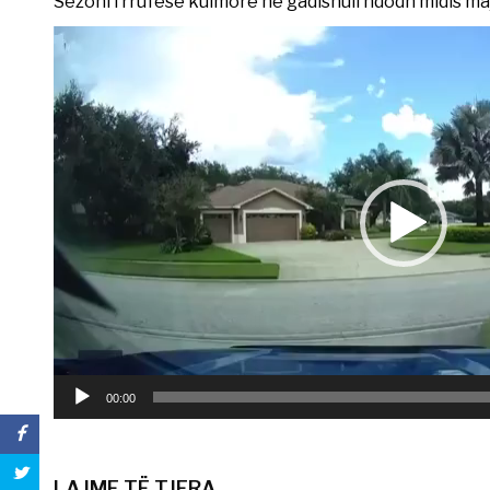
Sezoni i rrufesë kulmore në gadishull ndodh midis maj
Video
Player
00:00
LAJME TË TJERA