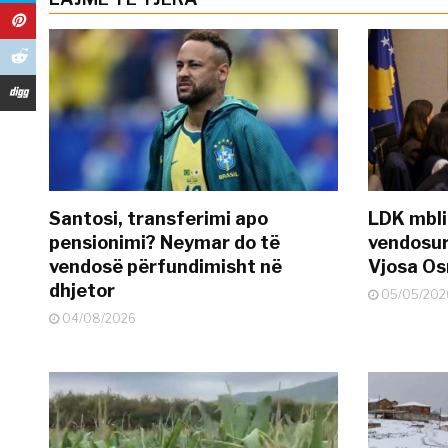
Santosi, transferimi apo
LDK mbli
pensionimi? Neymar do të
vendosur
vendosë përfundimisht në
Vjosa O
dhjetor
05/05/202
04/08/2026