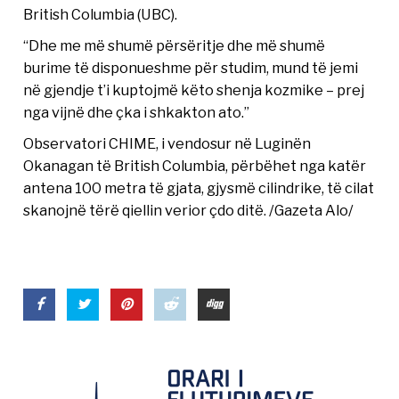
British Columbia (UBC).
“Dhe me më shumë përsëritje dhe më shumë
burime të disponueshme për studim, mund të jemi
në gjendje t’i kuptojmë këto shenja kozmike – prej
nga vijnë dhe çka i shkakton ato.”
Observatori CHIME, i vendosur në Luginën
Okanagan të British Columbia, përbëhet nga katër
antena 100 metra të gjata, gjysmë cilindrike, të cilat
skanojnë tërë qiellin verior çdo ditë. /Gazeta Alo/