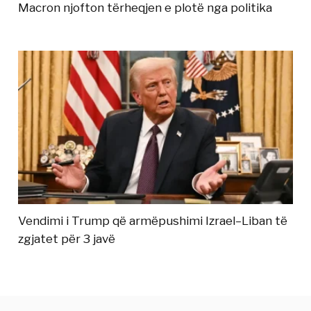
Macron njofton tërheqjen e plotë nga politika
Vendimi i Trump që armëpushimi Izrael–Liban të
zgjatet për 3 javë