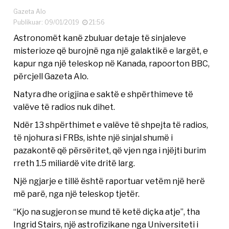
Gazeta Alo
Publikuar: 09/01/2019
21:56
Astronomët kanë zbuluar detaje të sinjaleve
misterioze që burojnë nga një galaktikë e largët, e
kapur nga një teleskop në Kanada, rapoorton BBC,
përcjell Gazeta Alo.
Natyra dhe origjina e saktë e shpërthimeve të
valëve të radios nuk dihet.
Ndër 13 shpërthimet e valëve të shpejta të radios,
të njohura si FRBs, ishte një sinjal shumë i
pazakontë që përsëritet, që vjen nga i njëjti burim
rreth 1.5 miliardë vite dritë larg.
Një ngjarje e tillë është raportuar vetëm një herë
më parë, nga një teleskop tjetër.
“Kjo na sugjeron se mund të ketë diçka atje”, tha
Ingrid Stairs, një astrofizikane nga Universiteti i