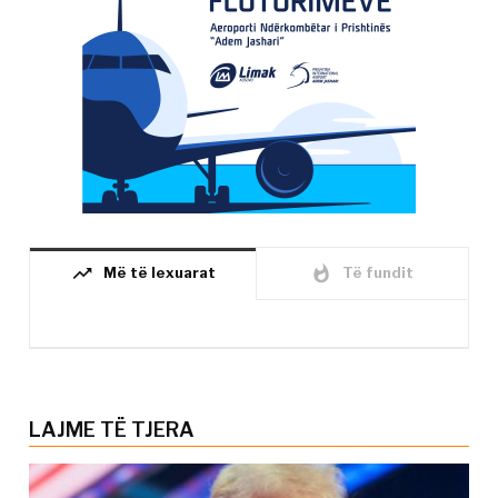
trending_up
whatshot
Më të lexuarat
Të fundit
LAJME TË TJERA