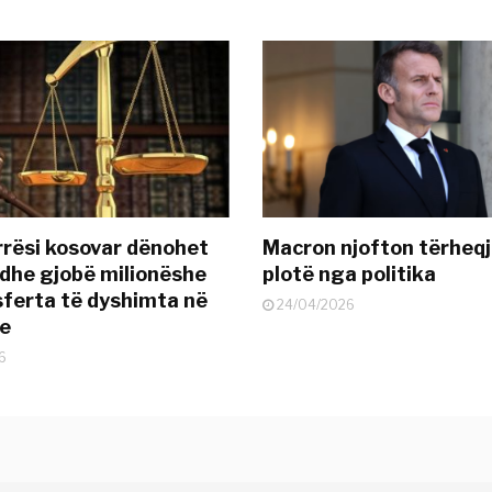
rësi kosovar dënohet
Macron njofton tërheqj
dhe gjobë milionëshe
plotë nga politika
sferta të dyshimta në
24/04/2026
je
6