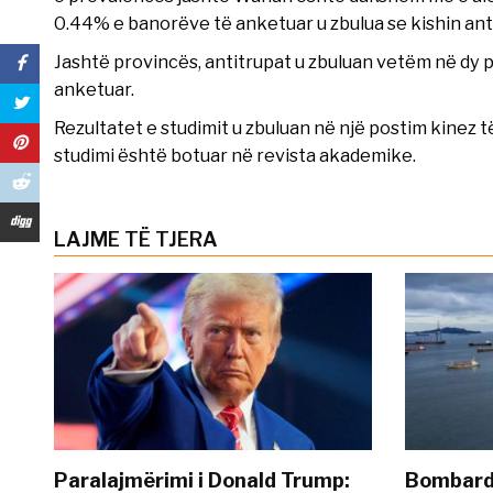
0.44% e banorëve të anketuar u zbulua se kishin ant
Jashtë provincës, antitrupat u zbuluan vetëm në dy
anketuar.
Rezultatet e studimit u zbuluan në një postim kinez
studimi është botuar në revista akademike.
LAJME TË TJERA
Paralajmërimi i Donald Trump:
Bombardi