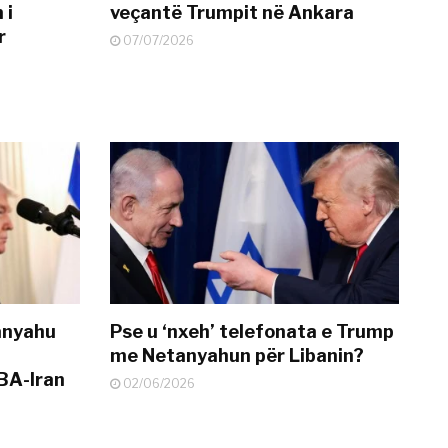
 i
veçantë Trumpit në Ankara
r
07/07/2026
anyahu
Pse u ‘nxeh’ telefonata e Trump
me Netanyahun për Libanin?
BA-Iran
02/06/2026