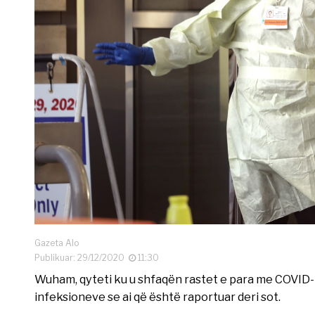
Gazeta Alo
Publikuar: 29/12/2020
11:30
Wuham, qyteti ku u shfaqën rastet e para me COVID-
infeksioneve se ai që është raportuar deri sot.