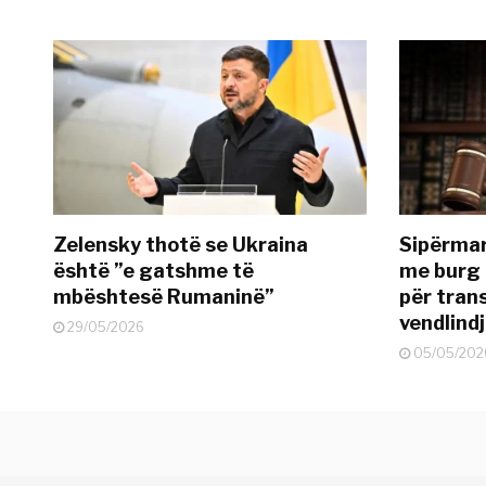
Zelensky thotë se Ukraina
Sipërmar
është ”e gatshme të
me burg 
mbështesë Rumaninë”
për tran
vendlind
29/05/2026
05/05/202