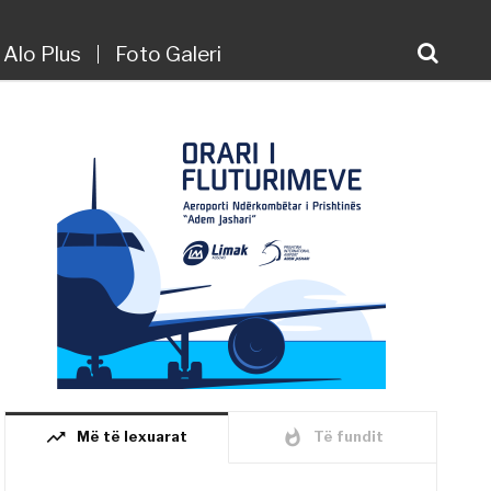
Alo Plus
Foto Galeri
trending_up
whatshot
Më të lexuarat
Të fundit