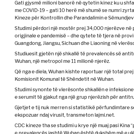
Gati gjysmë milioni banorë në qytetin kinez ku u shf
me COVID-19 – gati 10 herë më shumë se numri zyrtar
Kineze për Kontrollin dhe Parandalimin e Sëmundjeve
Studimi përdori një mostër prej 34,000 njerëzve në
origjinale e pandemisë – dhe qytete të tjera në prov
Guangdong, Jiangsu, Sichuan dhe Liaoning në vlerëso
Studiuesit gjetën një shkallë të prevalencës së ant
Wuhan, një metropol me 11 milionë njerëz.
Që nga e diela, Wuhan kishte raportuar një total pre
Komisionit Komunal të Shëndetit në Wuhan.
Studimi synonte të vlerësonte shkallën e infeksione
e serumit të gjakut nga një grup njerëzish për antit
Gjetjet e tij nuk merren si statistikë përfundimtare 
ekspozuar ndaj virusit, transmeton lajmi.net.
CDC kineze tha se studimi u krye një muaj pasi Kina 
e prevalencës jashtë Wuhan është dukshëm më e ulët,