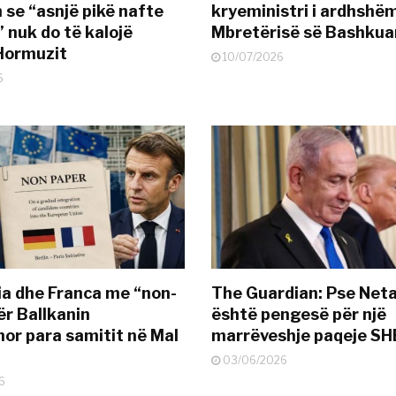
 se “asnjë pikë nafte
kryeministri i ardhshëm
 nuk do të kalojë
Mbretërisë së Bashkua
Hormuzit
10/07/2026
6
a dhe Franca me “non-
The Guardian: Pse Net
ër Ballkanin
është pengesë për një
or para samitit në Mal
marrëveshje paqeje SH
03/06/2026
6