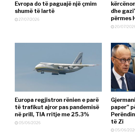
Evropa do të paguajë një çmim
kërcënon
shumë të lartë
dhe gazi”
përmes 
27/07/2026
20/07/202
Europa regjistron rënien e parë
Gjermani
të trafikut ajror pas pandemisë
paper” p
në prill, TIA rritje me 25.3%
Perëndim
të Zi
05/06/2026
05/06/202