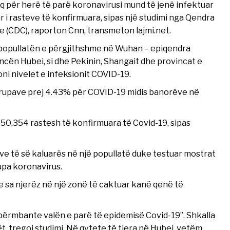
aq për herë të parë koronavirusi mund të jenë infektuar
 i rasteve të konfirmuara, sipas një studimi nga Qendra
 (CDC), raporton Cnn, transmeton lajmi.net.
 popullatën e përgjithshme në Wuhan – epiqendra
incën Hubei, si dhe Pekinin, Shangait dhe provincat e
ni nivelet e infeksionit COVID-19.
itrupave prej 4.43% për COVID-19 midis banorëve në
j 50,354 rastesh të konfirmuara të Covid-19, sipas
ve të së kaluarës në një popullatë duke testuar mostrat
rupa koronavirus.
se sa njerëz në një zonë të caktuar kanë qenë të
“përmbante valën e parë të epidemisë Covid-19”. Shkalla
 tregoi studimi. Në qytete të tjera në Hubei, vetëm