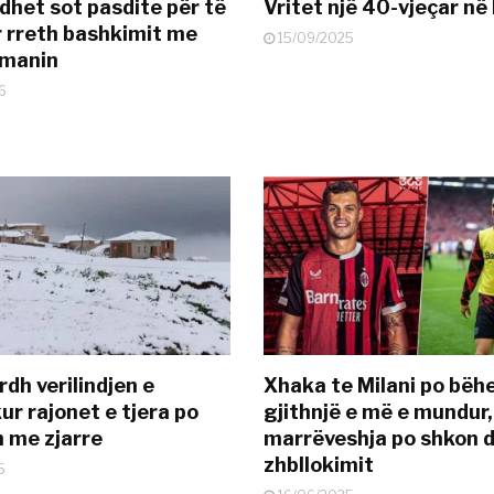
dhet sot pasdite për të
Vritet një 40-vjeçar në 
 rreth bashkimit me
15/09/2025
smanin
6
dh verilindjen e
Xhaka te Milani po bëh
ur rajonet e tjera po
gjithnjë e më e mundur,
n me zjarre
marrëveshja po shkon d
zhbllokimit
5