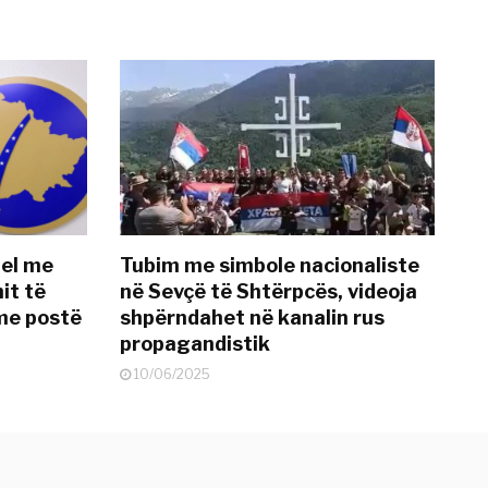
del me
Tubim me simbole nacionaliste
it të
në Sevçë të Shtërpcës, videoja
me postë
shpërndahet në kanalin rus
propagandistik
10/06/2025