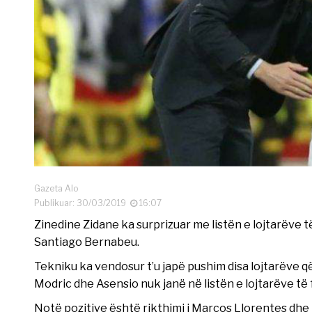
Gazeta Alo
Publikuar: 30/03/2019
16:07
Zinedine Zidane ka surprizuar me listën e lojtarëve
Santiago Bernabeu.
Tekniku ka vendosur t’u japë pushim disa lojtarëve 
Modric dhe Asensio nuk janë në listën e lojtarëve të 
Notë pozitive është rikthimi i Marcos Llorentes dhe