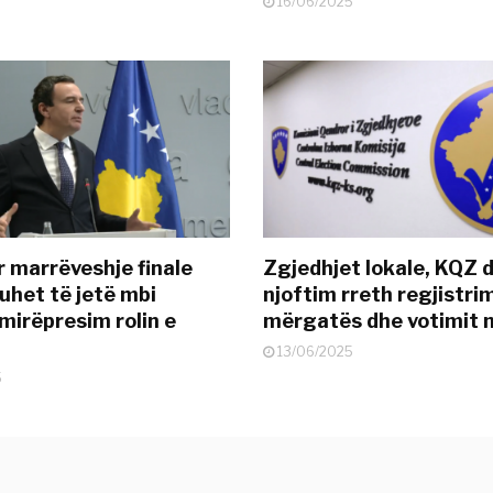
16/06/2025
r marrëveshje finale
Zgjedhjet lokale, KQZ 
uhet të jetë mbi
njoftim rreth regjistrim
mirëpresim rolin e
mërgatës dhe votimit 
13/06/2025
5