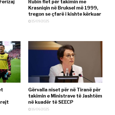
Ferizaj
Rubin flet për takimin me
Krasniqin në Bruksel më 1999,
tregon se çfarë i kishte kërkuar
15/09/2025
et
Gërvalla niset për në Tiranë për
takimin e Ministrave të Jashtëm
rejt
në kuadër të SEECP
16/06/2025