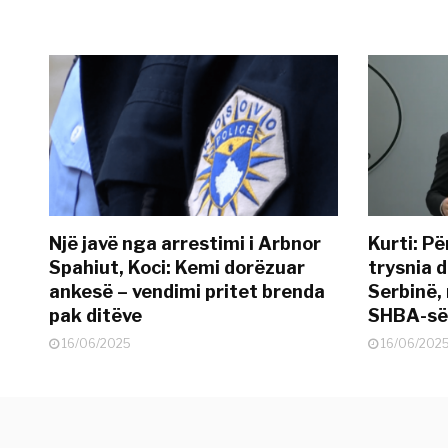
Një javë nga arrestimi i Arbnor
Kurti: Pë
Spahiut, Koci: Kemi dorëzuar
trysnia d
ankesë – vendimi pritet brenda
Serbinë, 
pak ditëve
SHBA-së
16/06/2025
16/06/202