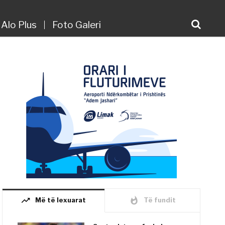
Alo Plus
Foto Galeri
trending_up
whatshot
Më të lexuarat
Të fundit