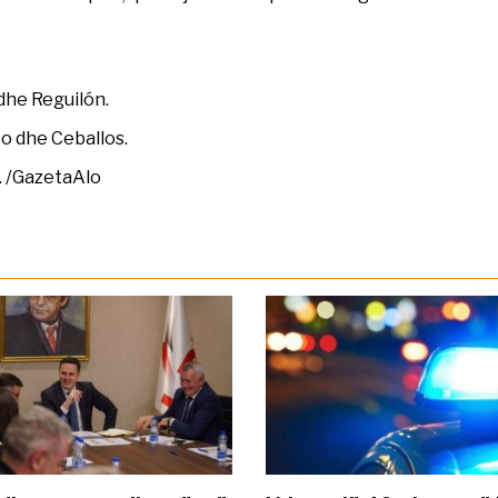
dhe Reguilón.
o dhe Ceballos.
. /GazetaAlo