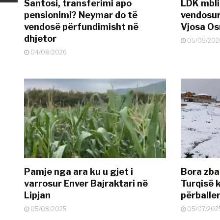
Santosi, transferimi apo
LDK mbli
pensionimi? Neymar do të
vendosur
vendosë përfundimisht në
Vjosa O
dhjetor
05/05/202
04/08/2026
Pamje nga ara ku u gjet i
Bora zbar
varrosur Enver Bajraktari në
Turqisë k
Lipjan
përballe
05/08/2025
05/07/202