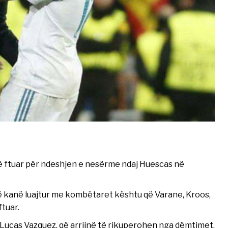
 të ftuar për ndeshjen e nesërme ndaj Huescas në
që kanë luajtur me kombëtaret kështu që Varane, Kroos,
ftuar.
 Lucas Vazquez, që arrijnë të rikuperohen nga dëmtimet.