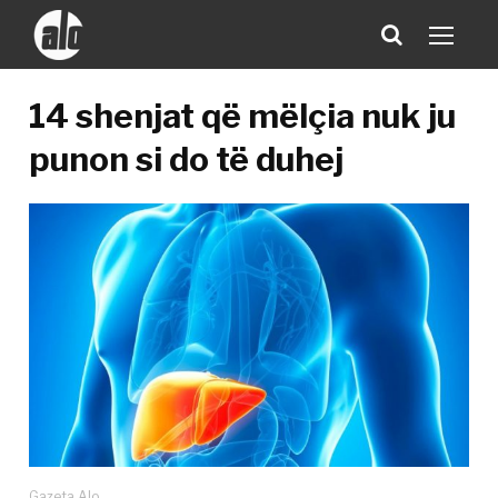
14 shenjat që mëlçia nuk ju
punon si do të duhej
Gazeta Alo