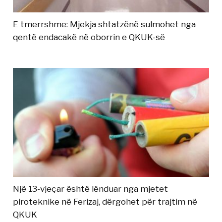
E tmerrshme: Mjekja shtatzënë sulmohet nga
qentë endacakë në oborrin e QKUK-së
Një 13-vjeçar është lënduar nga mjetet
piroteknike në Ferizaj, dërgohet për trajtim në
QKUK