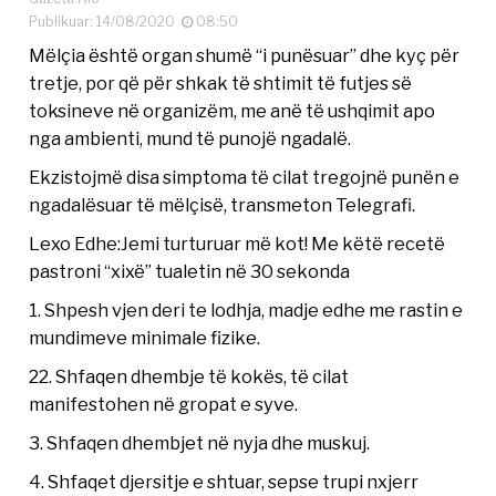
Publikuar: 14/08/2020
08:50
Mëlçia është organ shumë “i punësuar” dhe kyç për
tretje, por që për shkak të shtimit të futjes së
toksineve në organizëm, me anë të ushqimit apo
nga ambienti, mund të punojë ngadalë.
Ekzistojmë disa simptoma të cilat tregojnë punën e
ngadalësuar të mëlçisë, transmeton Telegrafi.
Lexo Edhe:Jemi turturuar më kot! Me këtë recetë
pastroni “xixë” tualetin në 30 sekonda
1. Shpesh vjen deri te lodhja, madje edhe me rastin e
mundimeve minimale fizike.
22. Shfaqen dhembje të kokës, të cilat
manifestohen në gropat e syve.
3. Shfaqen dhembjet në nyja dhe muskuj.
4. Shfaqet djersitje e shtuar, sepse trupi nxjerr