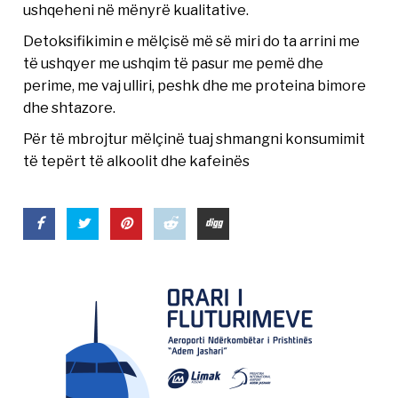
ushqeheni në mënyrë kualitative.
Detoksifikimin e mëlçisë më së miri do ta arrini me
të ushqyer me ushqim të pasur me pemë dhe
perime, me vaj ulliri, peshk dhe me proteina bimore
dhe shtazore.
Për të mbrojtur mëlçinë tuaj shmangni konsumimit
të tepërt të alkoolit dhe kafeinës