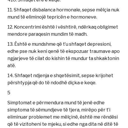
11. Shfaqet disbalanca hormonale, sepse mëlçia nuk
mund të eliminojë tepricën e hormoneve.
12. Koncentrimi është i vështirë, ndërkaq obligimet
mendore paraqesin mundim të madh.
13. Është e mundshme që t’u shfaqet depresioni,
edhe pse nuk keni qenë të ekspozuar traumave apo
ngjarjeve të cilat do kishin të mundur ta shkaktonin
atë.
14. Shfaqet ndjenja e shqetësimit, sepse krijohet
përshtypja që do të ndodhë diçka e keqe.
5
Simptomat e përmendura mund të jenë edhe
simptoma të sëmundjeve të tjera, mirëpo për t’i
eliminuar problemet me mëlçinë, është me rëndësi
që të vizitoheni te mjeku, si edhe nga dita në ditë të