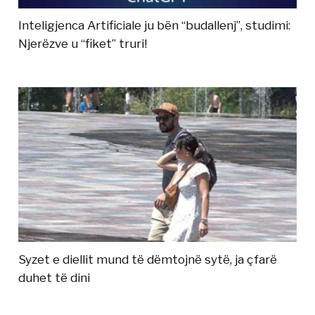
Inteligjenca Artificiale ju bën “budallenj”, studimi:
Njerëzve u “fiket” truri!
Syzet e diellit mund të dëmtojnë sytë, ja çfarë
duhet të dini