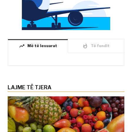
trending_up
whatshot
Më të lexuarat
Të fundit
LAJME TË TJERA