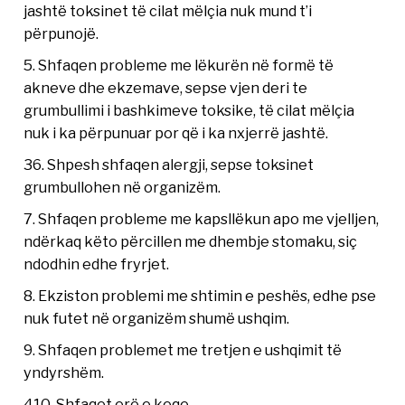
jashtë toksinet të cilat mëlçia nuk mund t’i
përpunojë.
5. Shfaqen probleme me lëkurën në formë të
akneve dhe ekzemave, sepse vjen deri te
grumbullimi i bashkimeve toksike, të cilat mëlçia
nuk i ka përpunuar por që i ka nxjerrë jashtë.
36. Shpesh shfaqen alergji, sepse toksinet
grumbullohen në organizëm.
7. Shfaqen probleme me kapsllëkun apo me vjelljen,
ndërkaq këto përcillen me dhembje stomaku, siç
ndodhin edhe fryrjet.
8. Ekziston problemi me shtimin e peshës, edhe pse
nuk futet në organizëm shumë ushqim.
9. Shfaqen problemet me tretjen e ushqimit të
yndyrshëm.
410. Shfaqet erë e keqe.