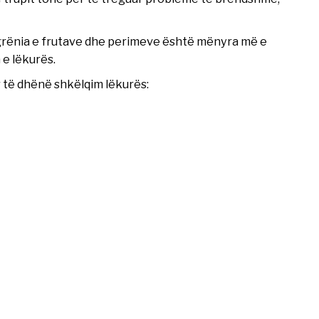
grënia e frutave dhe perimeve është mënyra më e
 e lëkurës.
r të dhënë shkëlqim lëkurës: