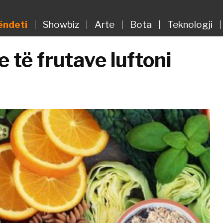
ëndeti
Showbiz
Arte
Bota
Teknologji
 të frutave luftoni