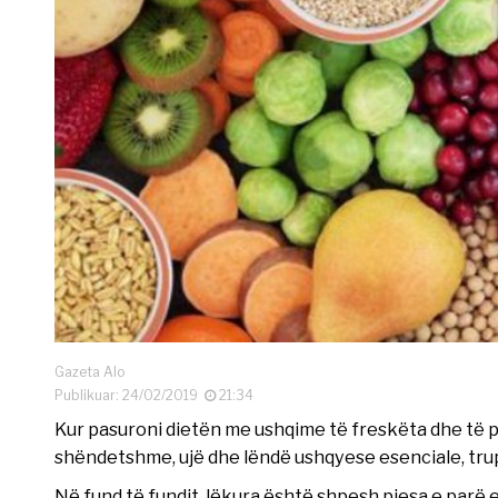
Gazeta Alo
Publikuar: 24/02/2019
21:34
Kur pasuroni dietën me ushqime të freskëta dhe të 
shëndetshme, ujë dhe lëndë ushqyese esenciale, trup
Në fund të fundit, lëkura është shpesh pjesa e parë