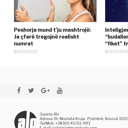
Peshorja mund t’ju mashtrojë:
Inteligje
Ja çfarë tregojnë realisht
“budallen
numrat
“fiket” tr
15/08/2025
19/06/202
Gazeta Alo
Adresa: Rr. Mustafa Kruja , Prishtinë, Kosovë 100
Tel/Mob: +383(0) 45/111-993
E-mail:
redaksia@gazetaalo.com