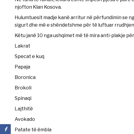
njofton Klan Kosova.
Hulumtuesit madje kanë arritur në përfundimin se n
sigurt dhe më e shëndetshme për të luftuar rrudhjen
Këtu janë 10 nga ushqimet më të mira anti-plakje pë
Lakrat
Specat e kuq
Papaja
Boronica
Brokoli
Spinaqi
Lajthitë
Avokado
Patate të ëmbla