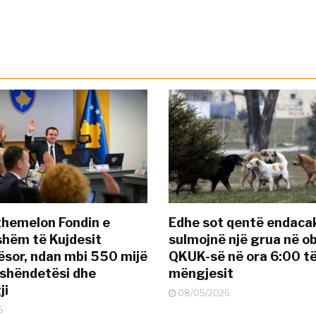
themelon Fondin e
Edhe sot qentë endaca
hëm të Kujdesit
sulmojnë një grua në ob
sor, ndan mbi 550 mijë
QKUK-së në ora 6:00 t
 shëndetësi dhe
mëngjesit
ji
08/05/2026
6