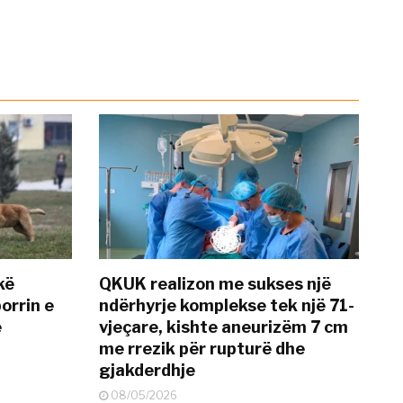
kë
QKUK realizon me sukses një
orrin e
ndërhyrje komplekse tek një 71-
ë
vjeçare, kishte aneurizëm 7 cm
me rrezik për rupturë dhe
gjakderdhje
08/05/2026