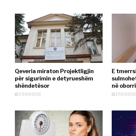
Qeveria miraton Projektligjin
E tmerrs
për sigurimin e detyrueshëm
sulmohe
shëndetësor
në oborr
03/04/2026
27/03/202