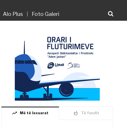
Alo Plus
Foto Galeri
trending_up
whatshot
Më të lexuarat
Të fundit