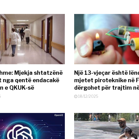
hme: Mjekja shtatzënë
Një 13-vjeçar është lë
t nga qentë endacakë
mjetet piroteknike në F
in e QKUK-së
dërgohet për trajtim 
6
18/12/2025