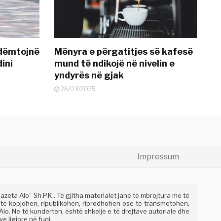
 dëmtojnë
Mënyra e përgatitjes së kafesë
dini
mund të ndikojë në nivelin e
yndyrës në gjak
26/03/2025
Impressum
eta Alo” Sh.P.K . Të gjitha materialet janë të mbrojtura me të
 të kopjohen, ripublikohen, riprodhohen ose të transmetohen,
lo. Në të kundërtën, është shkelje e të drejtave autoriale dhe
e ligjore në fuqi.