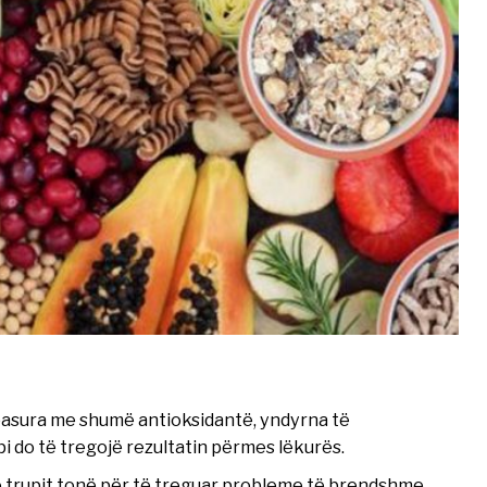
pasura me shumë antioksidantë, yndyrna të
i do të tregojë rezultatin përmes lëkurës.
 e trupit tonë për të treguar probleme të brendshme,