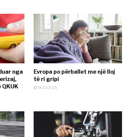
nduar nga
Evropa po përballet me një lloj
erizaj,
të ri gripi
në QKUK
18/12/2025