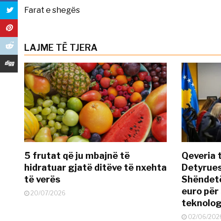
Farat e shegës
LAJME TË TJERA
5 frutat që ju mbajnë të
Qeveria 
hidratuar gjatë ditëve të nxehta
Detyrues
të verës
Shëndetë
euro për
20/07/2026
teknolog
02/06/202