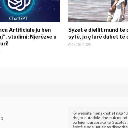
nca Artificiale ju bën
Syzet e diellit mund të
j”, studimi: Njerëzve u
sytë, ja çfarë duhet të 
uri!
17/06/2025
5
Ky website menaxhohet nga “Gaz
drejta autoriale dhe nuk mund
00
pa lejen paraprake të Gazetës A
është e ndaluar sipas dispozitav