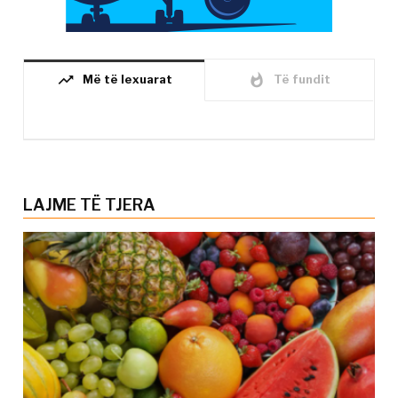
trending_up
whatshot
Më të lexuarat
Të fundit
LAJME TË TJERA