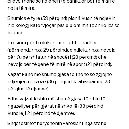
cilëve thanë se ndjehen të panikuar për të marrë
nota të mira.
Shumica e tyre (59 përqind) planifikuan të ndjekin
një kolegj katërvjeçar pas diplomimit të shkollës së
mesme.
Presioni për t’u dukur i mirë ishte i radhës
(përmendur nga 29 përqind), e ndjekur nga nevoja
për t’u përshtatur në shoqëri (28 përqind) dhe
nevoja për të qenë të mirë në sport (21 përqind).
Vajzat kanë më shumë gjasa të thonë se zgjojnë
ndjenjën nervoze (36 përqind, krahasuar me 23
përqind të djemve).
Edhe vajzat kishin më shumë gjasa të ishin të
ngazëllyer për gjërat në shkollë (33 përqind
kundrejt 21 përqind të djemve).
Shqetësimet ndryshonin varësisht nga sfondi