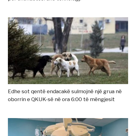
Edhe sot qentë endacakë sulmojnë një grua në
oborrin e QKUK-së në ora 6:00 të mëngjesit