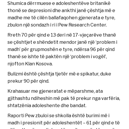
Shumica dërrmuese e adoleshentëve britanikë
thonë se depresioni dhe ankthi janë çështja më e
madhe me të cilën ballafaqohen gjenerata e tyre,
zbulon një sondazh i ri i Pew Research Center.
Rreth 70 për qind e 13 deri në 17-vjeçarëve thanë
se çështjet e shëndetit mendor janë një ‘problem i
madh’ për grupmoshën e tyre, ndërsa 96 për qind
thanë se ishte të paktën një ‘problem i vogël’,
njofton Klan Kosova.
Bulizmi është çështja tjetër më e spikatur, duke
prekur 90 për qind.
Krahasuar me gjeneratat e mëparshme, ata
gjithashtu ndiheshin më pak të prekur nga varfëria,
shtatzënia adoleshente dhe bandat.
Raporti Pew zbuloi se shkolla është burimi më i
madh i presionit për adoleshentët – 61 për qind e të