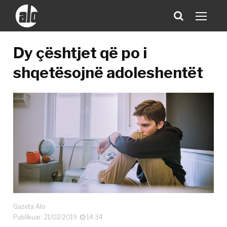
Dy çështjet që po i
shqetësojnë adoleshentët
Gazeta Alo
Publikuar: 21/02/2019
14:34