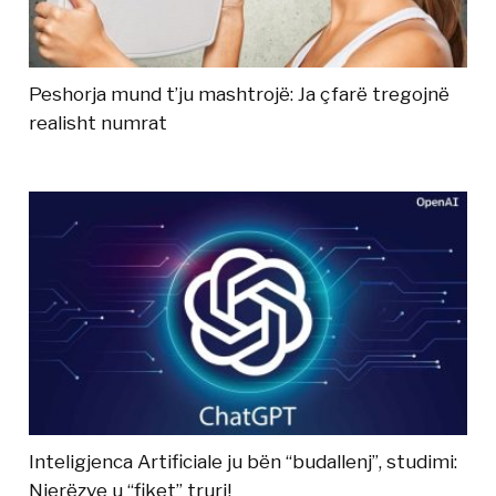
Peshorja mund t’ju mashtrojë: Ja çfarë tregojnë
realisht numrat
Inteligjenca Artificiale ju bën “budallenj”, studimi:
Njerëzve u “fiket” truri!