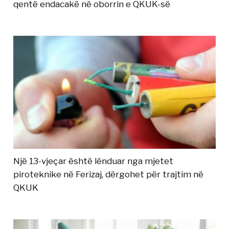
qentë endacakë në oborrin e QKUK-së
Një 13-vjeçar është lënduar nga mjetet
piroteknike në Ferizaj, dërgohet për trajtim në
QKUK