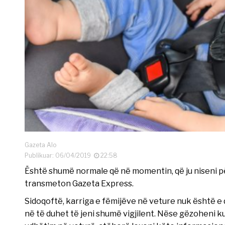
Gazeta Alo
Publikuar: 06/04/2019
22:58
Është shumë normale që në momentin, që ju niseni pë
transmeton Gazeta Express.
Sidoqoftë, karriga e fëmijëve në veture nuk është e d
në të duhet të jeni shumë vigjilent. Nëse gëzoheni ku