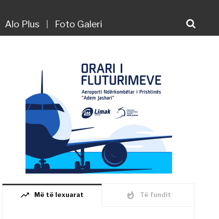
Alo Plus
Foto Galeri
trending_up
whatshot
Më të lexuarat
Të fundit