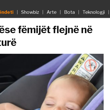
ëndeti
Showbiz
Arte
Bota
Teknologji
se fëmijët flejnë në
turë