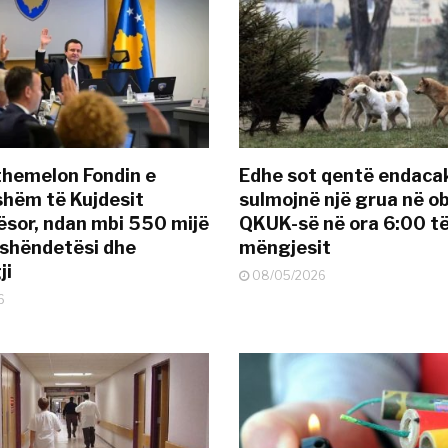
themelon Fondin e
Edhe sot qentë endaca
hëm të Kujdesit
sulmojnë një grua në ob
sor, ndan mbi 550 mijë
QKUK-së në ora 6:00 t
 shëndetësi dhe
mëngjesit
ji
08/05/2026
6