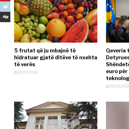
5 frutat që ju mbajnë të
Qeveria 
hidratuar gjatë ditëve të nxehta
Detyrues
të verës
Shëndetë
euro për
20/07/2026
teknolog
02/06/202