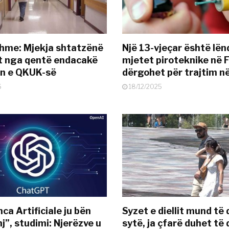
hme: Mjekja shtatzënë
Një 13-vjeçar është lë
t nga qentë endacakë
mjetet piroteknike në F
in e QKUK-së
dërgohet për trajtim 
6
18/12/2025
nca Artificiale ju bën
Syzet e diellit mund të
j”, studimi: Njerëzve u
sytë, ja çfarë duhet të 