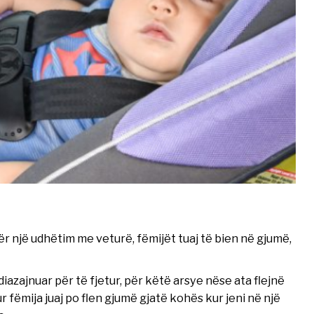
r një udhëtim me veturë, fëmijët tuaj të bien në gjumë,
iazajnuar për të fjetur, për këtë arsye nëse ata flejnë
r fëmija juaj po flen gjumë gjatë kohës kur jeni në një