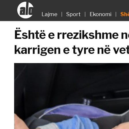
Lajme
Sport
Ekonomi
Sh
Është e rrezikshme në
karrigen e tyre në ve