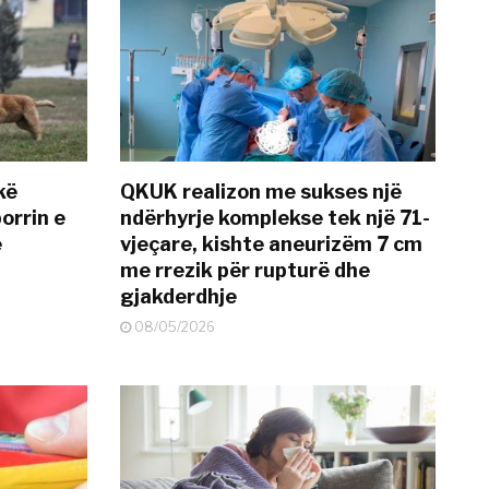
kë
QKUK realizon me sukses një
orrin e
ndërhyrje komplekse tek një 71-
ë
vjeçare, kishte aneurizëm 7 cm
me rrezik për rupturë dhe
gjakderdhje
08/05/2026