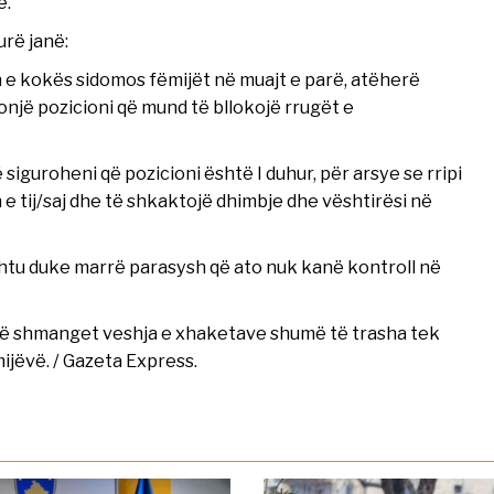
e.
urë janë:
n e kokës sidomos fëmijët në muajt e parë, atëherë
onjë pozicioni që mund të bllokojë rrugët e
siguroheni që pozicioni është I duhur, për arsye se rripi
 e tij/saj dhe të shkaktojë dhimbje dhe vështirësi në
kështu duke marrë parasysh që ato nuk kanë kontroll në
të shmanget veshja e xhaketave shumë të trasha tek
ijëvë. / Gazeta Express.