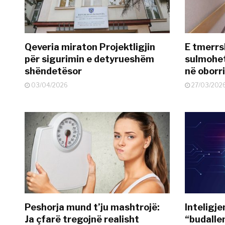
Qeveria miraton Projektligjin
E tmerrs
për sigurimin e detyrueshëm
sulmohe
shëndetësor
në oborr
03/04/2026
27/03/202
Peshorja mund t’ju mashtrojë:
Inteligje
Ja çfarë tregojnë realisht
“budallen