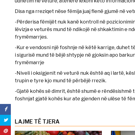
udhëtim në veturë, atëherë lexoni këto informacion
Disa nga rreziqet nëse fëmija juaj flenë gjumë në vet
-Përderisa fëmijët nuk kanë kontroll në pozicionimi
lëvizja e veturës mund të ndikojë në shkaktimin e nd
frymëmarrjes.
-Kur e vendosni një foshnje në këtë karrige, duhet të 
i sigurisë mund të bëjë shtypje në gjoksin apo barkun
frymëmarrje
-Niveli i oksigjenit në veturë nuk është aq i lartë, 
trupin e tyre kjo mund të përbëjë rrezik.
-Gjatë kohës së dimrit, është shumë e rëndësishmë 
foshnjat gjatë kohës kur ate gjenden në ulëse të fëm
LAJME TË TJERA