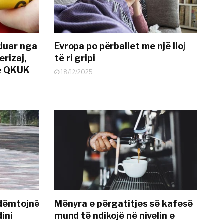
nduar nga
Evropa po përballet me një lloj
erizaj,
të ri gripi
në QKUK
18/12/2025
 dëmtojnë
Mënyra e përgatitjes së kafesë
dini
mund të ndikojë në nivelin e