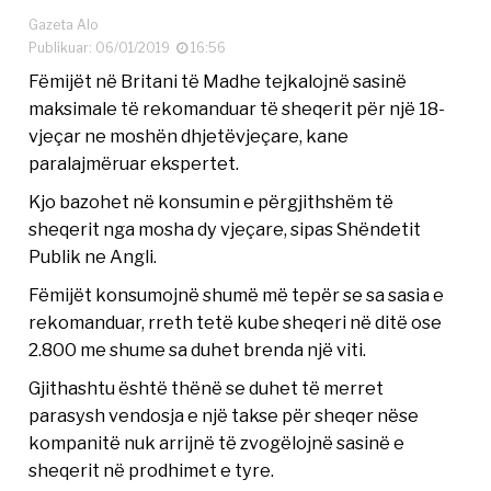
Gazeta Alo
Publikuar: 06/01/2019
16:56
Fëmijët në Britani të Madhe tejkalojnë sasinë
maksimale të rekomanduar të sheqerit për një 18-
vjeçar ne moshën dhjetëvjeçare, kane
paralajmëruar ekspertet.
Kjo bazohet në konsumin e përgjithshëm të
sheqerit nga mosha dy vjeçare, sipas Shëndetit
Publik ne Angli.
Fëmijët konsumojnë shumë më tepër se sa sasia e
rekomanduar, rreth tetë kube sheqeri në ditë ose
2.800 me shume sa duhet brenda një viti.
Gjithashtu është thënë se duhet të merret
parasysh vendosja e një takse për sheqer nëse
kompanitë nuk arrijnë të zvogëlojnë sasinë e
sheqerit në prodhimet e tyre.