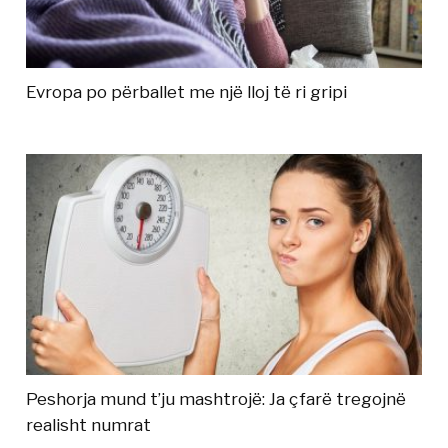
Evropa po përballet me një lloj të ri gripi
Peshorja mund t’ju mashtrojë: Ja çfarë tregojnë
realisht numrat