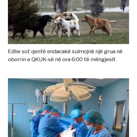
Edhe sot qentë endacakë sulmojnë një grua në
oborrin e QKUK-së në ora 6:00 të mëngjesit