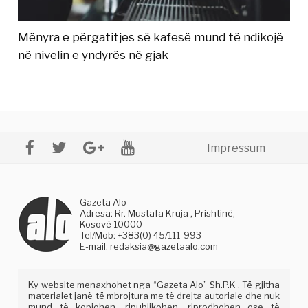
Mënyra e përgatitjes së kafesë mund të ndikojë
në nivelin e yndyrës në gjak
Impressum
Gazeta Alo
Adresa: Rr. Mustafa Kruja , Prishtinë,
Kosovë 10000
Tel/Mob: +383(0) 45/111-993
E-mail:
redaksia@gazetaalo.com
Ky website menaxhohet nga “Gazeta Alo” Sh.P.K . Të gjitha
materialet janë të mbrojtura me të drejta autoriale dhe nuk
mund të kopjohen, ripublikohen, riprodhohen ose të