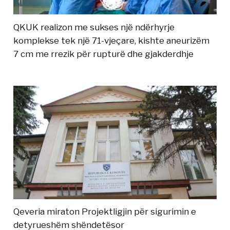
QKUK realizon me sukses një ndërhyrje
komplekse tek një 71-vjeçare, kishte aneurizëm
7 cm me rrezik për rupturë dhe gjakderdhje
Qeveria miraton Projektligjin për sigurimin e
detyrueshëm shëndetësor