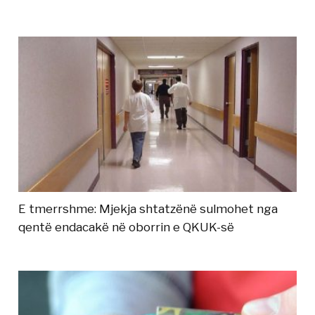
E tmerrshme: Mjekja shtatzënë sulmohet nga
qentë endacakë në oborrin e QKUK-së