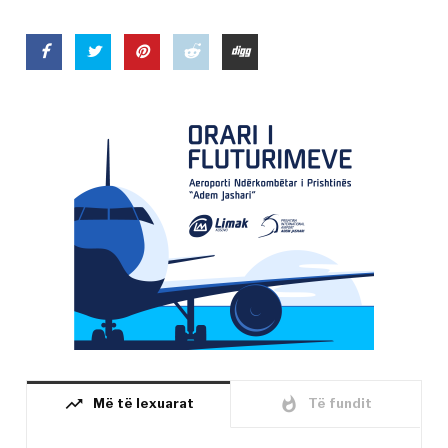
trending_up
whatshot
Më të lexuarat
Të fundit