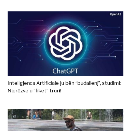
Inteligjenca Artificiale ju bën “budallenj”, studimi:
Njerëzve u “fiket” truri!