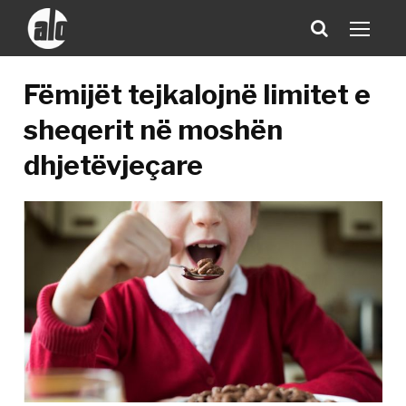
Fëmijët tejkalojnë limitet e
sheqerit në moshën
dhjetëvjeçare