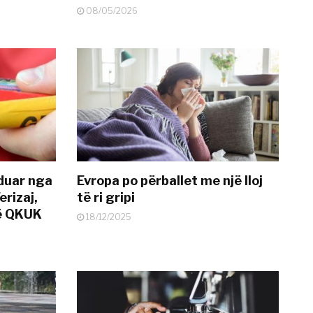
08/05/2026
nduar nga
Evropa po përballet me një lloj
erizaj,
të ri gripi
në QKUK
18/12/2025