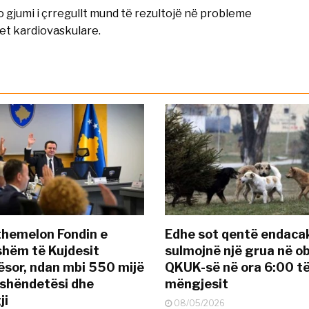
 gjumi i çrregullt mund të rezultojë në probleme
et kardiovaskulare.
themelon Fondin e
Edhe sot qentë endaca
hëm të Kujdesit
sulmojnë një grua në ob
sor, ndan mbi 550 mijë
QKUK-së në ora 6:00 t
 shëndetësi dhe
mëngjesit
ji
08/05/2026