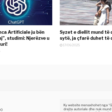
nca Artificiale ju bën
Syzet e diellit mund të
j”, studimi: Njerëzve u
sytë, ja çfarë duhet të 
uri!
17/06/2025
5
Ky website menaxhohet nga “Gaz
drejta autoriale dhe nuk mund
00