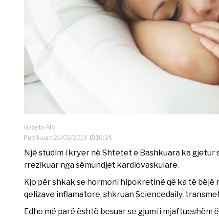
Gazeta Alo
Publikuar: 25/02/2019
16:34
Një studim i kryer në Shtetet e Bashkuara ka gjetur 
rrezikuar nga sëmundjet kardiovaskulare.
Kjo për shkak se hormoni hipokretinë që ka të bëjë m
qelizave inflamatore, shkruan Sciencedaily, transme
Edhe më parë është besuar se gjumi i mjaftueshëm ësh