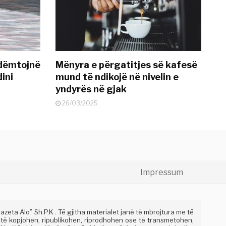
 dëmtojnë
Mënyra e përgatitjes së kafesë
dini
mund të ndikojë në nivelin e
yndyrës në gjak
26/03/2025
Impressum
eta Alo” Sh.P.K . Të gjitha materialet janë të mbrojtura me të
 të kopjohen, ripublikohen, riprodhohen ose të transmetohen,