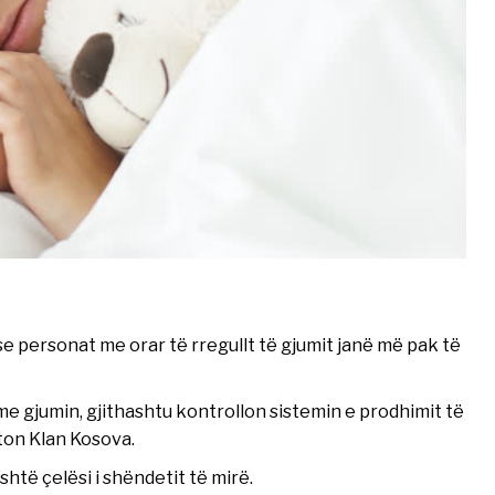
se personat me orar të rregullt të gjumit janë më pak të
e gjumin, gjithashtu kontrollon sistemin e prodhimit të
ton Klan Kosova.
të çelësi i shëndetit të mirë.