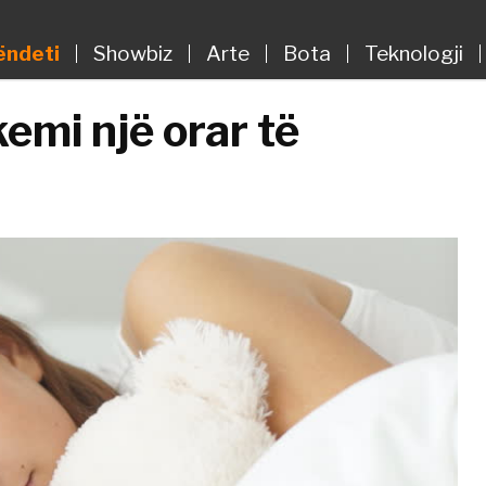
ëndeti
Showbiz
Arte
Bota
Teknologji
emi një orar të