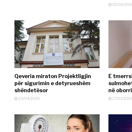
02/06/202
Qeveria miraton Projektligjin
E tmerrs
për sigurimin e detyrueshëm
sulmohe
shëndetësor
në oborr
03/04/2026
27/03/202