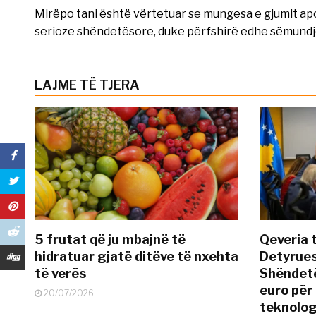
Mirëpo tani është vërtetuar se mungesa e gjumit apo
serioze shëndetësore, duke përfshirë edhe sëmundj
LAJME TË TJERA
5 frutat që ju mbajnë të
Qeveria 
hidratuar gjatë ditëve të nxehta
Detyrues
të verës
Shëndetë
euro për
20/07/2026
teknolog