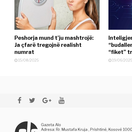
Peshorja mund t’ju mashtrojë:
Inteligje
Ja çfarë tregojnë realisht
“budallen
numrat
“fiket” tr
15/08/2025
19/06/202
Gazeta Alo
Adresa: Rr. Mustafa Kruja , Prishtinë, Kosovë 100