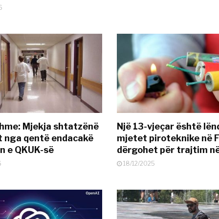
6
hme: Mjekja shtatzënë
Një 13-vjeçar është lë
t nga qentë endacakë
mjetet piroteknike në F
in e QKUK-së
dërgohet për trajtim 
6
18/12/2025