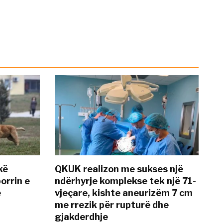
kë
QKUK realizon me sukses një
orrin e
ndërhyrje komplekse tek një 71-
ë
vjeçare, kishte aneurizëm 7 cm
me rrezik për rupturë dhe
gjakderdhje