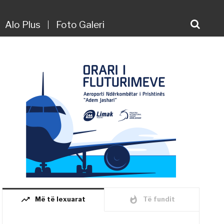
Alo Plus
Foto Galeri
trending_up
whatshot
Më të lexuarat
Të fundit