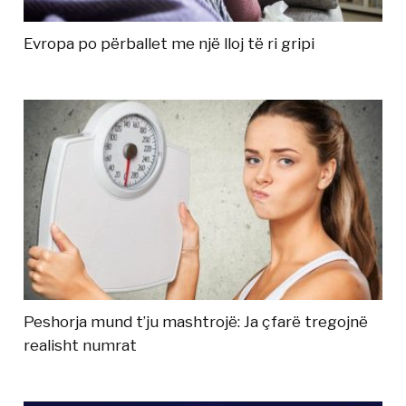
Evropa po përballet me një lloj të ri gripi
Peshorja mund t’ju mashtrojë: Ja çfarë tregojnë
realisht numrat