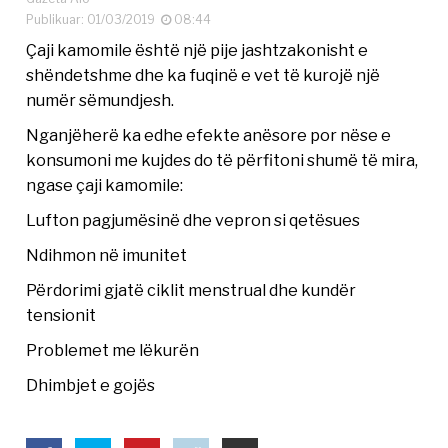
Publikuar: 01/03/2019
08:44
Çaji kamomile është një pije jashtzakonisht e
shëndetshme dhe ka fuqinë e vet të kurojë një
numër sëmundjesh.
Nganjëherë ka edhe efekte anësore por nëse e
konsumoni me kujdes do të përfitoni shumë të mira,
ngase çaji kamomile:
Lufton pagjumësinë dhe vepron si qetësues
Ndihmon në imunitet
Përdorimi gjatë ciklit menstrual dhe kundër
tensionit
Problemet me lëkurën
Dhimbjet e gojës