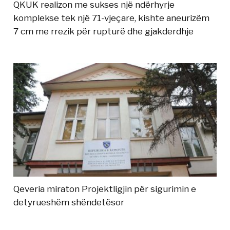
QKUK realizon me sukses një ndërhyrje
komplekse tek një 71-vjeçare, kishte aneurizëm
7 cm me rrezik për rupturë dhe gjakderdhje
Qeveria miraton Projektligjin për sigurimin e
detyrueshëm shëndetësor