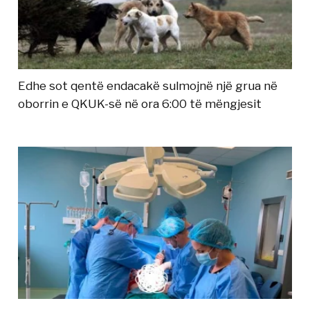
Edhe sot qentë endacakë sulmojnë një grua në
oborrin e QKUK-së në ora 6:00 të mëngjesit