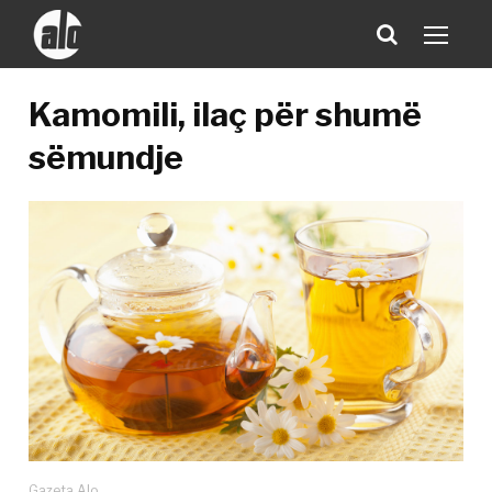
Kamomili, ilaç për shumë
sëmundje
Gazeta Alo