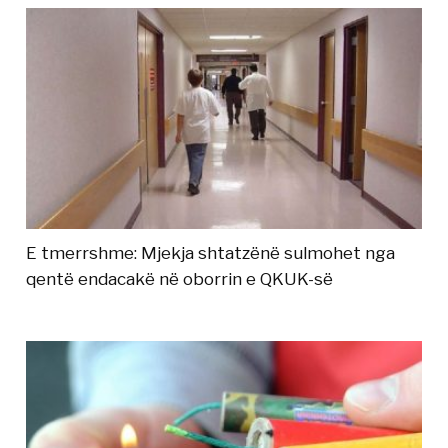
E tmerrshme: Mjekja shtatzënë sulmohet nga
qentë endacakë në oborrin e QKUK-së