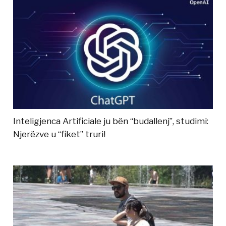
Inteligjenca Artificiale ju bën “budallenj”, studimi:
Njerëzve u “fiket” truri!