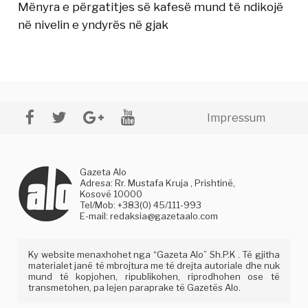
Mënyra e përgatitjes së kafesë mund të ndikojë
në nivelin e yndyrës në gjak
Impressum
Gazeta Alo
Adresa: Rr. Mustafa Kruja , Prishtinë,
Kosovë 10000
Tel/Mob: +383(0) 45/111-993
E-mail:
redaksia@gazetaalo.com
Ky website menaxhohet nga “Gazeta Alo” Sh.P.K . Të gjitha
materialet janë të mbrojtura me të drejta autoriale dhe nuk
mund të kopjohen, ripublikohen, riprodhohen ose të
transmetohen, pa lejen paraprake të Gazetës Alo.