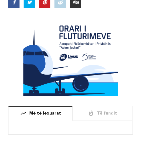
trending_up
whatshot
Më të lexuarat
Të fundit