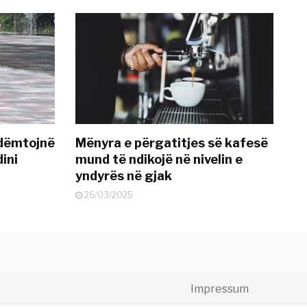
 dëmtojnë
Mënyra e përgatitjes së kafesë
dini
mund të ndikojë në nivelin e
yndyrës në gjak
26/03/2025
Impressum