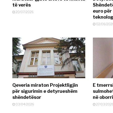
të verës
Shëndetë
euro për
20/07/2026
teknolog
02/06/202
Qeveria miraton Projektligjin
E tmerrs
për sigurimin e detyrueshëm
sulmohe
shëndetësor
në oborr
03/04/2026
27/03/202