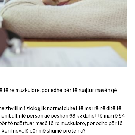
 të re muskulore, por edhe për të ruajtur masën që
 zhvillim fiziologjik normal duhet të marrë në ditë të
r shembull, një person që peshon 68 kg duhet të marrë 54
për të ndërtuar masë të re muskulore, por edhe për të
se keni nevojë për më shumë proteina?