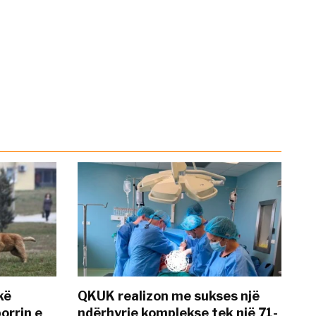
kë
QKUK realizon me sukses një
orrin e
ndërhyrje komplekse tek një 71-