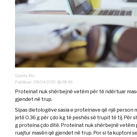
Gazeta Alo
Publikuar: 08/04/2019
08:46
Proteinat nuk shërbejnë vetëm për të ndërtuar masë
gjendet në trup.
Sipas dietologëve sasia e proteinave që një person me
jetë 0.36 g për çdo kg të peshës së trupit të tij. Pë
g proteina çdo ditë. Proteinat nuk shërbejnë vetëm 
ruajtur masën që gjendet në trup. Por si ta kuptoni 