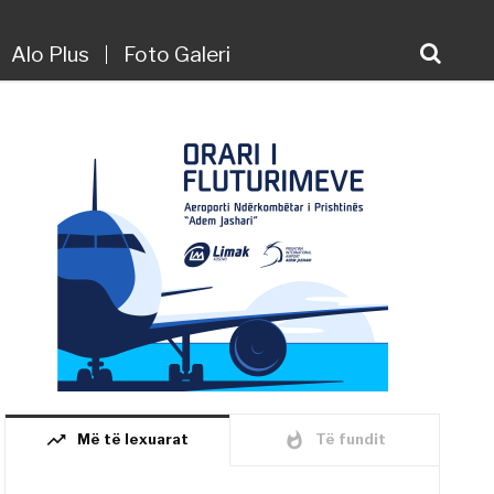
Alo Plus
Foto Galeri
trending_up
whatshot
Më të lexuarat
Të fundit