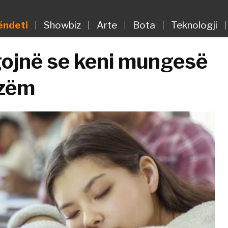
ëndeti
Showbiz
Arte
Bota
Teknologji
gojnë se keni mungesë
izëm