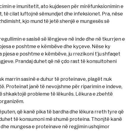
imin e imunitetit, ato kujdesen për mirëfunksionimin e
, të cilat luftojnë sëmundjet dhe infeksionet. Pra, nëse
hdimisht, kjo mund të jetë shenjë e mungesës së
egullimin e sasisë së lëngjeve në inde dhe në tkurrjen e
a pjesa e poshtme e këmbëve dhe kyçeve. Nëse ky
 pjesa e poshtme e këmbëve, ju rrezikoni t’ju shfaqet
gjeve. Prandaj duhet që në çdo rast të konsultoheni
uk marrin sasinë e duhur të proteinave, plagët nuk
ë. Proteinat janë të nevojshme për riparimin e indeve,
ë shkaktojë probleme të lëkurës. Lëkura e zbehtë
 organizëm.
puten, që kanë pika të bardha dhe lëkura rreth tyre që
se duhet të konsumoni më shumë proteina. Thonjtë kanë
ë, dhe mungesa e proteinave në regjimin ushqimor