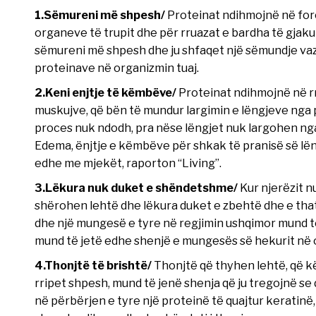
1.Sëmureni më shpesh/
Proteinat ndihmojnë në forc
organeve të trupit dhe për rruazat e bardha të gjakut
sëmureni më shpesh dhe ju shfaqet një sëmundje vaz
proteinave në organizmin tuaj.
2.Keni enjtje të këmbëve/
Proteinat ndihmojnë në rr
muskujve, që bën të mundur largimin e lëngjeve ng
proces nuk ndodh, pra nëse lëngjet nuk largohen nga
Edema, ënjtje e këmbëve për shkak të pranisë së lën
edhe me mjekët, raporton “Living”.
3.Lëkura nuk duket e shëndetshme/
Kur njerëzit n
shërohen lehtë dhe lëkura duket e zbehtë dhe e that
dhe një mungesë e tyre në regjimin ushqimor mund t
mund të jetë edhe shenjë e mungesës së hekurit në
4.Thonjtë të brishtë/
Thonjtë që thyhen lehtë, që kë
rripet shpesh, mund të jenë shenja që ju tregojnë 
në përbërjen e tyre një proteinë të quajtur keratin