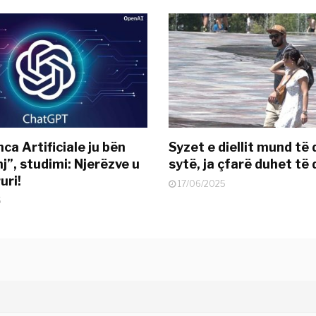
nca Artificiale ju bën
Syzet e diellit mund të
j”, studimi: Njerëzve u
sytë, ja çfarë duhet të 
uri!
17/06/2025
5