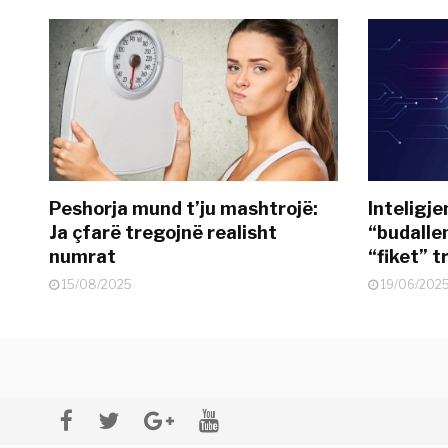
Peshorja mund t’ju mashtrojë:
Inteligje
Ja çfarë tregojnë realisht
“budallen
numrat
“fiket” tr
15/08/2025
19/06/202