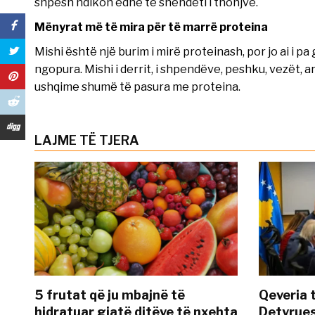
shpesh ndikon edhe te shëndeti i thonjve.
Mënyrat më të mira për të marrë proteina
Mishi është një burim i mirë proteinash, por jo ai i p
ngopura. Mishi i derrit, i shpendëve, peshku, vezët, ar
ushqime shumë të pasura me proteina.
LAJME TË TJERA
5 frutat që ju mbajnë të
Qeveria 
hidratuar gjatë ditëve të nxehta
Detyrues