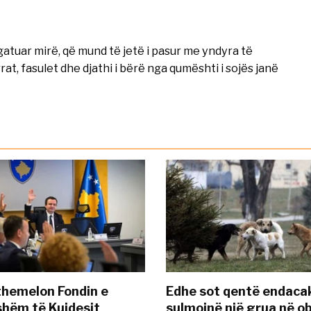
a gatuar mirë, që mund të jetë i pasur me yndyra të
rat, fasulet dhe djathi i bërë nga qumështi i sojës janë
themelon Fondin e
Edhe sot qentë endaca
hëm të Kujdesit
sulmojnë një grua në ob