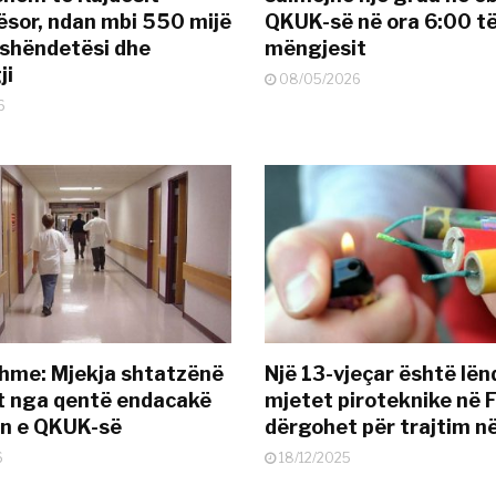
sor, ndan mbi 550 mijë
QKUK-së në ora 6:00 t
 shëndetësi dhe
mëngjesit
ji
08/05/2026
6
hme: Mjekja shtatzënë
Një 13-vjeçar është lë
t nga qentë endacakë
mjetet piroteknike në F
in e QKUK-së
dërgohet për trajtim 
6
18/12/2025