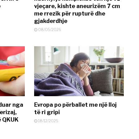
ë
vjeçare, kishte aneurizëm 7 cm
me rrezik për rupturë dhe
gjakderdhje
08/05/2026
nduar nga
Evropa po përballet me një lloj
erizaj,
të ri gripi
në QKUK
18/12/2025