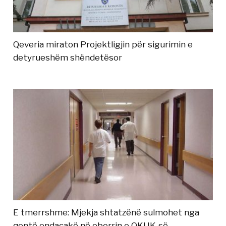
Qeveria miraton Projektligjin për sigurimin e
detyrueshëm shëndetësor
E tmerrshme: Mjekja shtatzënë sulmohet nga
qentë endacakë në oborrin e QKUK-së