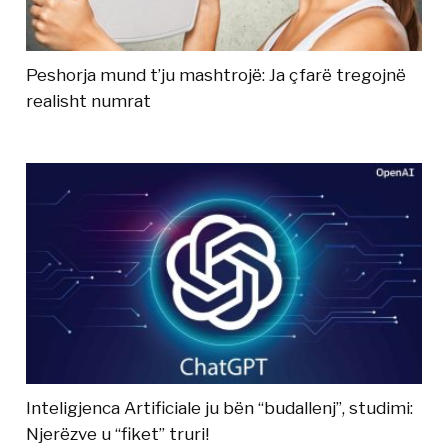
Peshorja mund t’ju mashtrojë: Ja çfarë tregojnë
realisht numrat
Inteligjenca Artificiale ju bën “budallenj”, studimi:
Njerëzve u “fiket” truri!