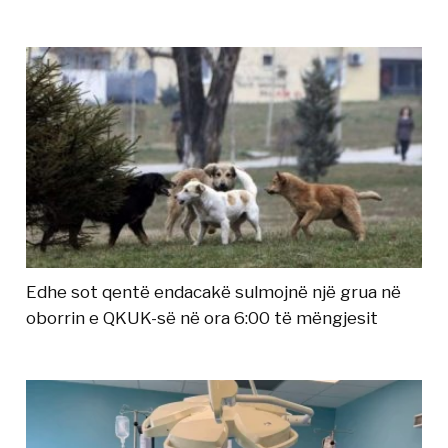
Edhe sot qentë endacakë sulmojnë një grua në
oborrin e QKUK-së në ora 6:00 të mëngjesit