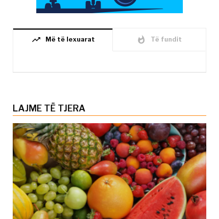
trending_up
whatshot
Më të lexuarat
Të fundit
LAJME TË TJERA