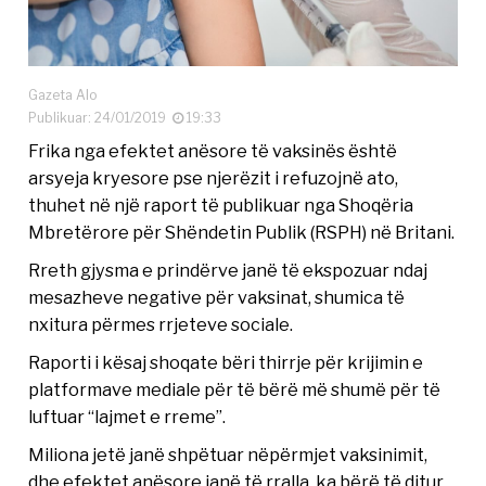
Gazeta Alo
Publikuar: 24/01/2019
19:33
Frika nga efektet anësore të vaksinës është
arsyeja kryesore pse njerëzit i refuzojnë ato,
thuhet në një raport të publikuar nga Shoqëria
Mbretërore për Shëndetin Publik (RSPH) në Britani.
Rreth gjysma e prindërve janë të ekspozuar ndaj
mesazheve negative për vaksinat, shumica të
nxitura përmes rrjeteve sociale.
Raporti i kësaj shoqate bëri thirrje për krijimin e
platformave mediale për të bërë më shumë për të
luftuar “lajmet e rreme”.
Miliona jetë janë shpëtuar nëpërmjet vaksinimit,
dhe efektet anësore janë të rralla, ka bërë të ditur